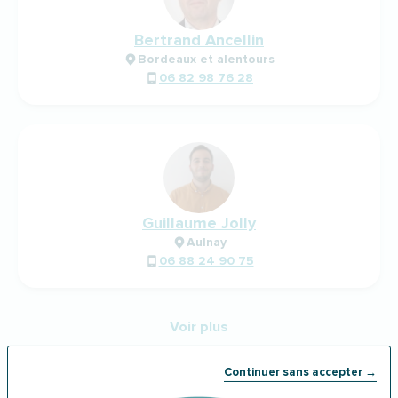
Bertrand Ancellin
Bordeaux et alentours
06 82 98 76 28
Guillaume Jolly
Aulnay
06 88 24 90 75
Voir plus
Continuer sans accepter →