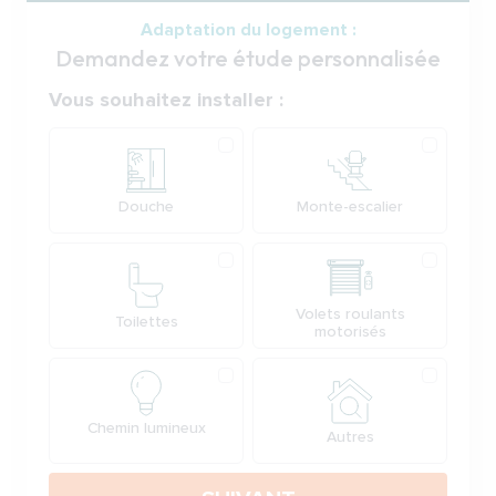
Adaptation du logement :
Demandez votre étude personnalisée
Votre demande
Vous souhaitez installer :
Produit
Douche
Monte-escalier
Volets roulants
Toilettes
motorisés
Chemin lumineux
Autres