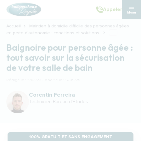
Aller au contenu principal
Appeler
Menu
Accueil
Maintien à domicile difficile des personnes âgées
en perte d'autonomie : conditions et solutions
...
Baignoire pour personne âgée :
tout savoir sur la sécurisation
de votre salle de bain
Rédigé le : 11/03/22 · Modifié le : 17/09/25
Corentin Ferreira
Technicien Bureau d'Études
100% GRATUIT ET SANS ENGAGEMENT