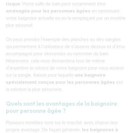
risque
. Votre salle de bain peut notamment être
baignoire par une douche pour senior ?
aménagée pour les personnes âgées
en optimisant
Transformer une baignoire en douche en
votre baignoire actuelle ou en la remplaçant par
un modèle
une journée, est-ce possible ?
plus sécurisé
.
Qui gère l’installation et quelles sont les
On peut prendre l’exemple des planches ou des sangles
garanties comprises ?
qui permettent à l’utilisateur de s’asseoir dessus et d’être
accompagné pour descendre ou remonter du bain.
Néanmoins, cela vous demandera tout de même
d’enjamber le rebord de votre baignoire pour vous asseoir
sur la sangle. Raison pour laquelle
une baignoire
spécialement conçue pour les personnes âgées
est
la solution la plus sécurisée.
Quels sont les avantages de la baignoire
pour personne âgée ?
Plusieurs modèles sont sur le marché, avec chacun leur
propre avantage. De façon générale,
les baignoires à