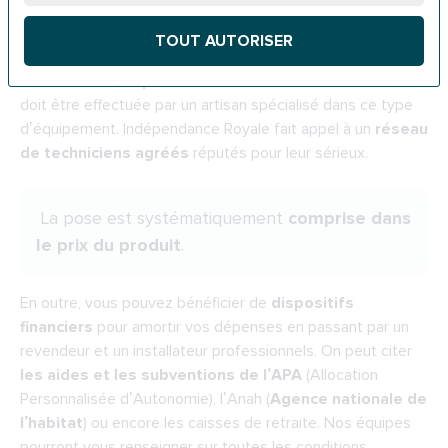
(douche ou baignoire). Ainsi,
cela ne nécessite aucun
gros travaux
.
TOUT AUTORISER
Généralement,
la pose s’effectue en 8h
. Pour autant, elle
doit être effectuée par un artisan spécialisé dans ce type
d’équipement. Indépendance Royale fait appel à un
réseau
de techniciens agréés
réputés pour leur sérieux.
La pose est systématiquement
comprise dans
le prix du produit
.
En outre, vous pouvez bénéficier de
dispositifs
financiers
pour amortir vos dépenses en passant par un
revendeur et un installateur professionnels. On peut citer
les aides et les subventions de l’APA
(Allocation
Personnalisée d’Autonomie), l’
Anah
(
Agence nationale de
l’habitat
) ou encore les caisses de retraite. Nos équipes
pourront vous renseigner sur toutes les conditions