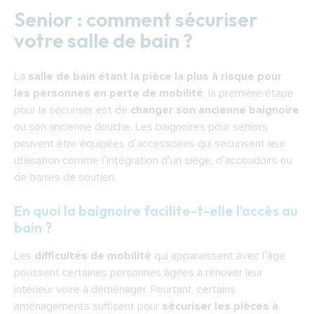
Senior : comment sécuriser votre salle de bain
Senior : comment sécuriser
?
votre salle de bain ?
En quoi la baignoire facilite-t-elle l’accès au
bain ?
La
salle de bain étant la pièce la plus à risque pour
Quels sont les avantages de la baignoire
les personnes en perte de mobilité
, la première étape
pour personne âgée ?
pour la sécuriser est de
changer son ancienne baignoire
Vers quels modèles de baignoire se tourner
ou son ancienne douche. Les baignoires pour seniors
peuvent être équipées d’accessoires qui sécurisent leur
?
utilisation comme l’intégration d’un siège, d’accoudoirs ou
Que faut-il vérifier avant l’achat d’une
de barres de soutien.
baignoire ?
En quoi la baignoire facilite-t-elle l’accès au
La baignoire à porte : quel modèle choisir
bain ?
pour équiper et sécuriser votre salle de bain ?
Baignoire senior : quid de l’installation ?
Les
difficultés de mobilité
qui apparaissent avec l’âge
Baignoire pour personne âgée : quels sont
poussent certaines personnes âgées à rénover leur
les prix et les services inclus ?
intérieur voire à déménager. Pourtant, certains
aménagements suffisent pour
sécuriser les pièces à
Est-il possible de transformer votre ancienne