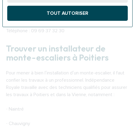
demande à la CAF de la Vienne.
TOUT AUTORISER
Adresse : 41 Rue du Touffenet, 86044 Poitiers
Téléphone : 09 69 37 32 30
Trouver un installateur de
monte-escaliers à Poitiers
Pour mener à bien l’installation d’un monte-escalier, il faut
confier les travaux à un professionnel. Indépendance
Royale travaille avec des techniciens qualifiés pour assurer
les travaux à Poitiers et dans la Vienne, notamment :
· Naintré
· Chauvigny