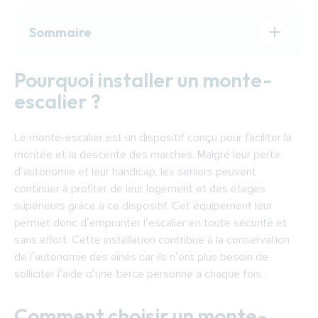
Sommaire
Pourquoi installer un monte-escalier ?
Pourquoi installer un monte-
Comment choisir un monte-escalier ?
escalier ?
Comment fonctionne un monte-escalier ?
Financer l’installation d’un monte-escalier à
Le monte-escalier est un dispositif conçu pour faciliter la
Poitiers
montée et la descente des marches. Malgré leur perte
Trouver un installateur de monte-escaliers à
d’autonomie et leur handicap, les seniors peuvent
Poitiers
continuer à profiter de leur logement et des étages
supérieurs grâce à ce dispositif. Cet équipement leur
permet donc d’emprunter l’escalier en toute sécurité et
sans effort. Cette installation contribue à la conservation
de l’autonomie des aînés car ils n’ont plus besoin de
solliciter l’aide d’une tierce personne à chaque fois.
Comment choisir un monte-