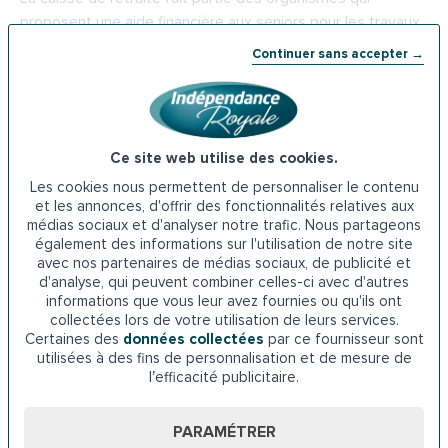
proposent une aide financière aux seniors pour les travaux
d’adaptation de leur logement. Cette subvention peut
Continuer sans accepter →
couvrir les dépenses liées à l’acquisition et à l’installation
d’un monte-escalier. Il faut adresser la demande à la Carsat
de Poitiers.
Ce site web utilise des cookies.
Adresse de la
Carsat de Poitiers
: 2 Rue de la Providence,
Les cookies nous permettent de personnaliser le contenu
86000 Poitiers
et les annonces, d'offrir des fonctionnalités relatives aux
médias sociaux et d'analyser notre trafic. Nous partageons
Téléphone : 3960
également des informations sur l'utilisation de notre site
avec nos partenaires de médias sociaux, de publicité et
d'analyse, qui peuvent combiner celles-ci avec d'autres
6. Les aides de la
CAF de la Vienne
informations que vous leur avez fournies ou qu'ils ont
collectées lors de votre utilisation de leurs services.
La Caisse d’allocations familiales propose une aide aux
Certaines des
données collectées
par ce fournisseur sont
personnes âgées déjà membres de l’organisme. Cette
utilisées à des fins de personnalisation et de mesure de
l’efficacité publicitaire.
aide peut être utilisée pour financer des projets visant à
améliorer l’autonomie des seniors comme l’installation d’un
monte-escalier. Pour en bénéficier, il faut envoyer une
PARAMÉTRER