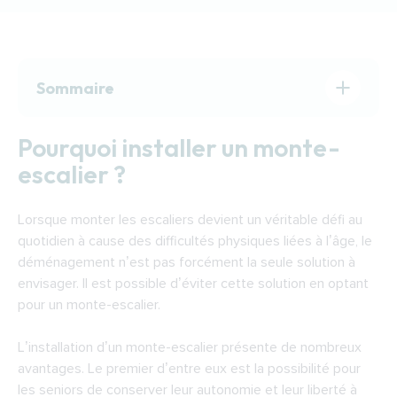
Sommaire
Pourquoi installer un monte-escalier ?
Pourquoi installer un monte-
Quel monte-escalier choisir ?
escalier ?
Le fonctionnement d’un monte-escalier
Financer l’installation d’un monte-escalier à
Lorsque monter les escaliers devient un véritable défi au
Périgueux
quotidien à cause des difficultés physiques liées à l’âge, le
Trouver un installateur de monte-escaliers à
déménagement n’est pas forcément la seule solution à
Périgueux
envisager. Il est possible d’éviter cette solution en optant
pour un monte-escalier.
L’installation d’un monte-escalier présente de nombreux
avantages. Le premier d’entre eux est la possibilité pour
les seniors de conserver leur autonomie et leur liberté à