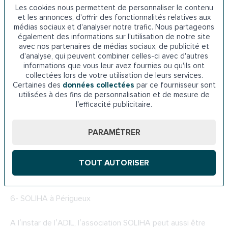
5-
Les prêts de l’ADIL en Dordogne
Les cookies nous permettent de personnaliser le contenu
et les annonces, d'offrir des fonctionnalités relatives aux
médias sociaux et d'analyser notre trafic. Nous partageons
L’ADIL peut également accompagner les personnes âgées
également des informations sur l'utilisation de notre site
dans leur projet d’adaptation du logement. Elle propose de
avec nos partenaires de médias sociaux, de publicité et
les accompagner dans la recherche d’un financement
d'analyse, qui peuvent combiner celles-ci avec d'autres
adéquat pour l’installation d’un monte-escalier. Les aides
informations que vous leur avez fournies ou qu'ils ont
collectées lors de votre utilisation de leurs services.
proposées par l’ADIL prennent la forme de prêts à taux
Certaines des
données collectées
par ce fournisseur sont
préférentiel tels que le prêt travaux pour l’amélioration de
utilisées à des fins de personnalisation et de mesure de
l’habitat.
l’efficacité publicitaire.
ADIL 24
PARAMÉTRER
3 Rue Victor Hugo, 24000 Périgueux
TOUT AUTORISER
Téléphone : 05 53 09 89 89
6-
SOLIHA à Périgueux
A l’instar de l’ADIL, l’association SOLIHA peut aussi être