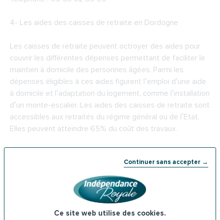
4-
Les aides des caisses de retraite en Dordogne
Les caisses de retraite peuvent octroyer des aides pour
couvrir les différentes dépenses permettant de faciliter le
maintien à domicile des personnes âgées. Parmi les
dépenses éligibles à ces aides figurent l’emploi d’une aide
à domicile et l’adaptation du logement, comme l’installation
d’un monte-escalier. Les aides des caisses de retraite sont
accessibles aux retraités du régime général ou de l’Etat.
Elles peuvent atteindre 65% du coût des travaux.
CARSAT Aquitaine Agence retraite de Périgueux
Continuer sans accepter →
50 Rue Claude Bernard, 24000 Périgueux
Téléphone : 09 71 10 39 60
Ce site web utilise des cookies.