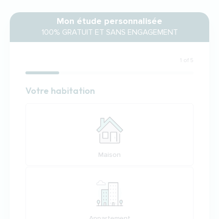
Mon étude personnalisée
100% GRATUIT ET SANS ENGAGEMENT
1 of 5
Habitation
Votre habitation
Votre habitation
Maison
Appartement