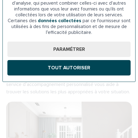
d'analyse, qui peuvent combiner celles-ci avec d'autres
dépendance accrue envers vos enfants ou un aidant
informations que vous leur avez fournies ou qu'ils ont
membre de votre famille peuvent causer un sentiment de
collectées lors de votre utilisation de leurs services.
frustration et d’isolement.
Certaines des
données collectées
par ce fournisseur sont
utilisées à des fins de personnalisation et de mesure de
l’efficacité publicitaire.
Des fauteuils élévateurs et d’autres
équipements pour vos escaliers
PARAMÉTRER
Les marches ne doivent plus être un obstacle à votre
mobilité. Plus que la pose d’équipement de maison pour
TOUT AUTORISER
handicapé, nous proposons de
transformer vos
escaliers en espaces sûrs et accessibles.
Notre
service d’accompagnement personnalisé vous aide à
trouver les solutions les plus appropriées à votre situation.