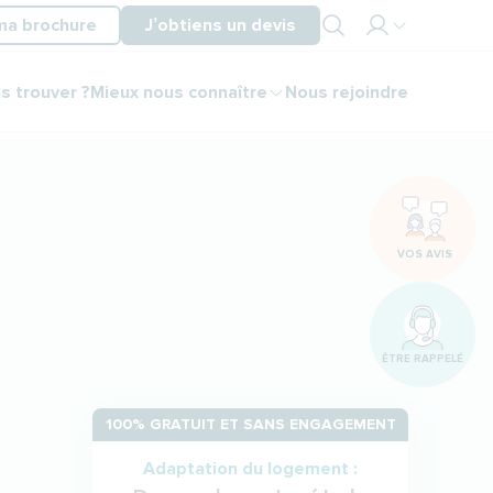
ma brochure
J’obtiens un devis
Mon
s trouver ?
Mieux nous connaître
Nous rejoindre
espace
partenaire
Mon
espace
client
VOS AVIS
ÊTRE RAPPELÉ
100% GRATUIT ET SANS ENGAGEMENT
Adaptation du logement :