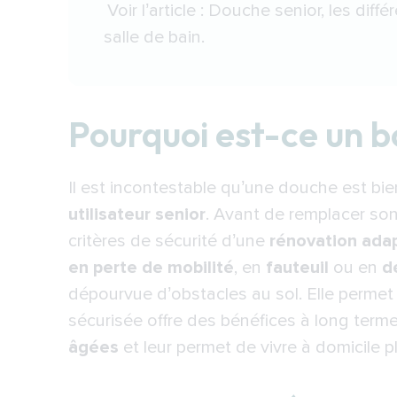
La solution innovante à prix abo
Voir l’article :
Douche senior, les diffé
Comment équiper une salle de b
salle de bain
.
Pourquoi est-ce un b
Il est incontestable qu’une douche est bi
utilisateur senior
. Avant de
remplacer son
critères de sécurité d’une
rénovation ada
en perte de mobilité
, en
fauteuil
ou en
d
dépourvue d’obstacles au sol. Elle permet l
sécurisée
offre des bénéfices à long terme,
âgées
et leur permet de vivre à domicile 