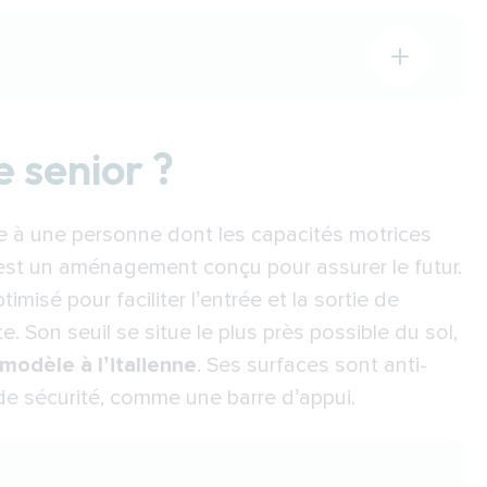
e senior ?
nior soi-même ?
e à une personne dont les capacités motrices
ail des aidants
’est un aménagement conçu pour assurer le futur.
timisé pour faciliter l’entrée et la sortie de
el budget prévoir ?
. Son seuil se situe le plus près possible du sol,
t à votre chevet !
modèle à l’italienne
. Ses surfaces sont anti-
de sécurité, comme une barre d’appui.
-pied sur une cabine
nnel