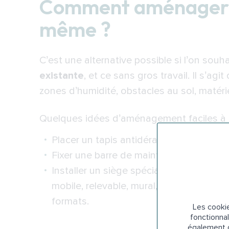
Comment aménager s
même ?
C’est une alternative possible si l’on souh
existante
, et ce sans gros travail. Il s’agi
zones d’humidité, obstacles au sol, matér
Quelques
idées d’aménagement faciles
à 
Placer un tapis antidérapant au sol, dan
Fixer une barre de maintien pour assurer
Installer un siège spécial à l’intérieur d
mobile, relevable, mural, rabattable… et
formats.
Les cookie
fonctionnal
également d