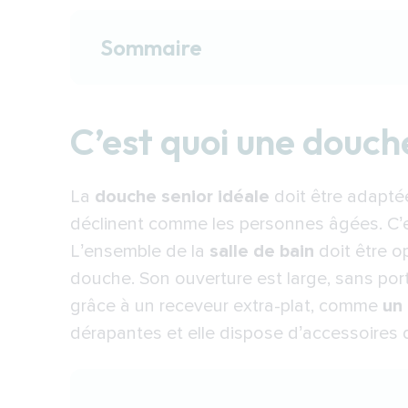
Sommaire
C’est quoi une douche senior ?
C’est quoi une douch
Pourquoi est-ce un bon choix ?
Comment aménager sa douche se
La
douche senior idéale
doit être adapté
Douche adaptée : faciliter le trav
déclinent comme les
personnes âgées
. C
A savoir avant d’acheter
L’ensemble de la
salle de bain
doit être op
Aménager une douche senior : qu
douche. Son ouverture est large, sans porte
grâce à un receveur extra-plat, comme
Installer une douche senior : l’Eta
un 
dérapantes et elle dispose d’accessoires 
L’avantage d’une douche de plain
Une installation par un professio