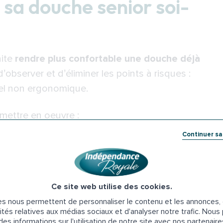
a douche senior soi-
aite
rendre plus confortable une douche déjà
t d’observer et d’éliminer les points à risques :
iel non ergonomique.
mettre en oeuvre :
Continuer s
s le bac receveur et à la sortie
 l’entrée et la sortie de douche
e la douche permet de se laver assis. Il peut être
 existe dans une grande variété de tailles et de
Ce site web utilise des cookies.
s nous permettent de personnaliser le contenu et les annonces, d
ités relatives aux médias sociaux et d'analyser notre trafic. Nou
es informations sur l'utilisation de notre site avec nos partenair