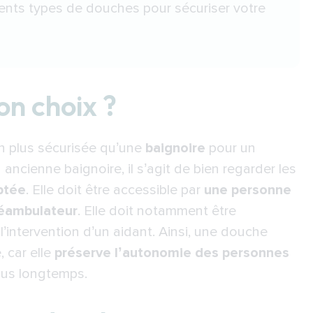
rdable : IdealDouche®
rents types de douches pour sécuriser votre
ain adaptée aux seniors ?
on choix ?
en plus sécurisée qu’une
baignoire
pour un
 ancienne baignoire
, il s’agit de bien regarder les
ptée
. Elle doit être accessible par
une personne
éambulateur
. Elle doit notamment être
’intervention d’un aidant. Ainsi, une
douche
 car elle
préserve l’autonomie des personnes
plus longtemps.