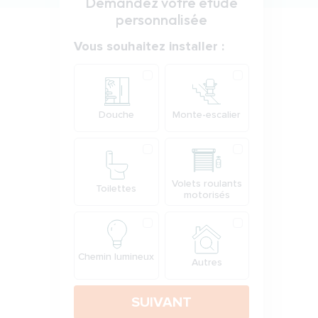
Demandez votre étude
personnalisée
Votre demande
Vous souhaitez installer :
Produit
Douche
Monte-escalier
Volets roulants
Toilettes
motorisés
Chemin lumineux
Autres
SUIVANT