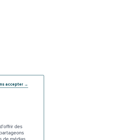
ans accepter →
'offrir des
s partageons
es de médias