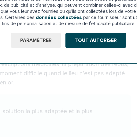
liter le travail des
x, de publicité et d'analyse, qui peuvent combiner celles-ci avec d
que vous leur avez fournies ou qu'ils ont collectées lors de votre 
es. Certaines des
données collectées
par ce fournisseur sont ut
fins de personnalisation et de mesure de l’efficacité publicitaire.
ccessible aide grandement
au maintien à
PARAMÉTRER
TOUT AUTORISER
i que pour les aidants. Un aide-soignant a pour
aux activités de la vie quotidienne. Son travail
 prescriptions médicales, la préparation des repas,
 moment difficile quand le lieu n’est pas adapté
enior.
a solution la plus adaptée et la plus