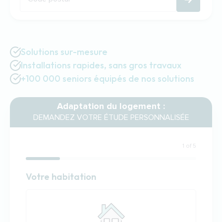
Solutions sur-mesure
Installations rapides, sans gros travaux
+100 000 seniors équipés de nos solutions
Adaptation du logement :
DEMANDEZ VOTRE ÉTUDE PERSONNALISÉE
1 of 5
Habitation
Votre habitation
Votre habitation