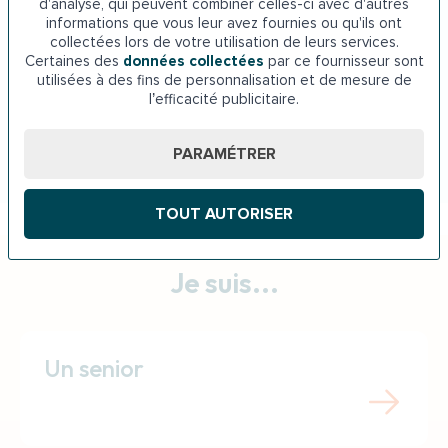
d'analyse, qui peuvent combiner celles-ci avec d'autres
informations que vous leur avez fournies ou qu'ils ont
collectées lors de votre utilisation de leurs services.
Baignoire à porte Hauts-de-
Certaines des
données collectées
par ce fournisseur sont
utilisées à des fins de personnalisation et de mesure de
France
l’efficacité publicitaire.
PARAMÉTRER
TOUT AUTORISER
Je suis...
Un senior