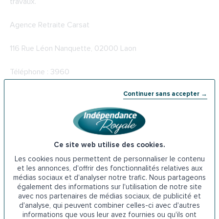
travaux.
Agence Retraite Carsat
116 Rue Léon Nanquette, 02000 Laon
Téléphone : 3960
Continuer sans accepter →
5-
Les prêts de l’ADIL dans l’Aisne
Des aides sous forme de subventions ou de prêts peuvent
être attribuées pour financer l’acquisition d’un monte-
escalier à destination des personnes âgées ou
Ce site web utilise des cookies.
handicapées. L’ADIL, ou Agence départementale
Les cookies nous permettent de personnaliser le contenu
d’information sur le logement, peut être sollicitée pour
et les annonces, d'offrir des fonctionnalités relatives aux
trouver l’aide la plus adaptée à la situation de chacun.
médias sociaux et d'analyser notre trafic. Nous partageons
également des informations sur l'utilisation de notre site
Cette association à but non lucratif propose différents
avec nos partenaires de médias sociaux, de publicité et
prêts à taux réduit, dont le prêt social à l’amélioration de
d'analyse, qui peuvent combiner celles-ci avec d'autres
l’habitat.
informations que vous leur avez fournies ou qu'ils ont