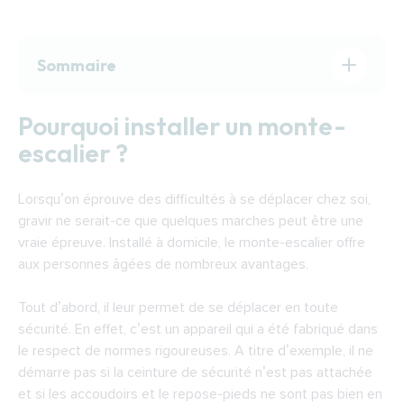
Sommaire
Pourquoi installer un monte-escalier ?
Pourquoi installer un monte-
Quel monte-escalier installer ?
escalier ?
Le fonctionnement d’un monte-escalier
Financer l’installation d’un monte-escalier à
Lorsqu’on éprouve des difficultés à se déplacer chez soi,
Laon
gravir ne serait-ce que quelques marches peut être une
Trouver un installateur de monte-escaliers à
vraie épreuve. Installé à domicile, le monte-escalier offre
Laon
aux personnes âgées de nombreux avantages.
Tout d’abord, il leur permet de se déplacer en toute
sécurité. En effet, c’est un appareil qui a été fabriqué dans
le respect de normes rigoureuses. A titre d’exemple, il ne
démarre pas si la ceinture de sécurité n’est pas attachée
et si les accoudoirs et le repose-pieds ne sont pas bien en