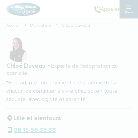
Aller au contenu principal
Appeler
Menu
Accueil
Mandataire
Chloé Duveau
Chloé Duveau
• Experte de l'adaptation du
domicile
“Bien adapter un logement, c’est permettre à
chacun de continuer à vivre chez soi en toute
sécurité, avec dignité et sérénité.”
Lille et alentours
06 15 56 33 38