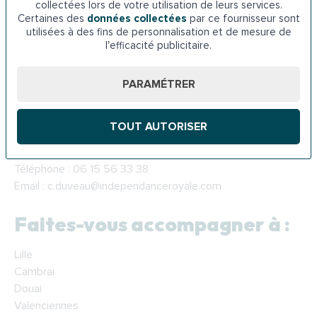
collectées lors de votre utilisation de leurs services.
Certaines des
données collectées
par ce fournisseur sont
Suivi après installation
utilisées à des fins de personnalisation et de mesure de
Chloé reste disponible après les travaux pour répondre à
l’efficacité publicitaire.
toutes vos questions.
PARAMÉTRER
📞 Contactez dès aujourd’hui
Chloé Duveau pour adapter
TOUT AUTORISER
votre logement dans le Nord
Téléphone : 06 15 56 33 38
Email : c.duveau@independanceroyale.com
Faites-vous accompagner à :
Lille
Cambrai
Douai
Valenciennes