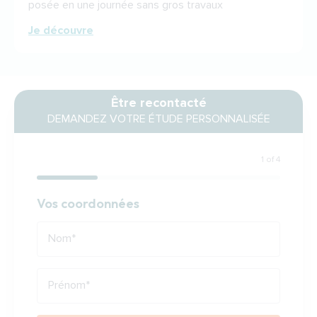
posée en une journée sans gros travaux
Je découvre
Être recontacté
DEMANDEZ VOTRE ÉTUDE PERSONNALISÉE
1 of 4
Coordonnées
Vos coordonnées
Nom
*
Prénom
*