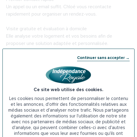
Un appel ou un email suffit. Chloé vous recontacte
rapidement pour organiser un rendez-vous.
Visite gratuite et évaluation à domicile
Elle analyse votre logement et vos besoins afin de
proposer une solution adaptée et personnalisée.
Prise de décision à votre rythme
Continuer sans accepter →
Aucune pression commerciale. Vous avancez sereinement
selon vos priorités.
Accompagnement dans les aides financières
Ce site web utilise des cookies.
Aide à la constitution des dossiers : Ma Prime Adapt’, aides
Les cookies nous permettent de personnaliser le contenu
locales, crédit d’impôt.
et les annonces, d'offrir des fonctionnalités relatives aux
médias sociaux et d'analyser notre trafic. Nous partageons
également des informations sur l'utilisation de notre site
Installation par des professionnels qualifiés
avec nos partenaires de médias sociaux, de publicité et
Intervention rapide, propre et efficace, généralement en
d'analyse, qui peuvent combiner celles-ci avec d'autres
une journée.
informations que vous leur avez fournies ou qu'ils ont