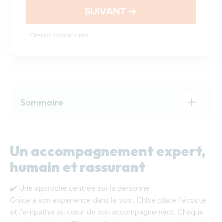
SUIVANT
Champs obligatoires
Sommaire
Un accompagnement expert, humain et rassurant
Des équipements pour rester chez soi,
Un accompagnement expert,
confortablement et longtemps
Votre projet en 6 étapes, sans stress ni pression
humain et rassurant
📞 Contactez dès aujourd’hui Chloé Duveau pour
adapter votre logement dans le Nord
✔️ Une approche centrée sur la personne
Faites-vous accompagner à :
Grâce à son expérience dans le soin, Chloé place l’écoute
et l’empathie au cœur de son accompagnement. Chaque