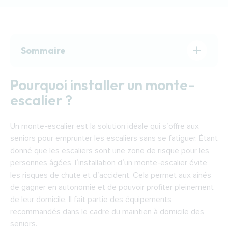
Sommaire
Pourquoi installer un monte-escalier ?
Pourquoi installer un monte-
Comment choisir un monte-escalier ?
escalier ?
Comment fonctionne un monte-escalier ?
Financer l’installation d’un monte-escalier à
Un monte-escalier est la solution idéale qui s’offre aux
Chaumont
seniors pour emprunter les escaliers sans se fatiguer. Étant
donné que les escaliers sont une zone de risque pour les
personnes âgées, l’installation d’un monte-escalier évite
les risques de chute et d’accident. Cela permet aux aînés
de gagner en autonomie et de pouvoir profiter pleinement
de leur domicile. Il fait partie des équipements
recommandés dans le cadre du maintien à domicile des
seniors.