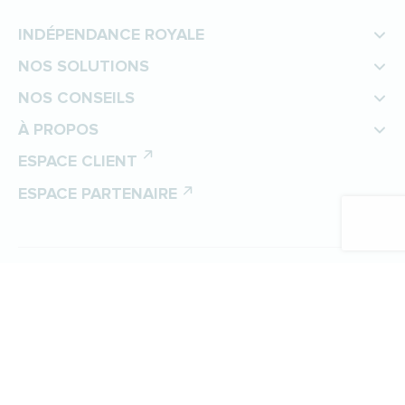
INDÉPENDANCE ROYALE
NOS SOLUTIONS
NOS CONSEILS
À PROPOS
ESPACE CLIENT
ESPACE PARTENAIRE
©
Indépendance Royale
Protection des données personnelles
Politique de gestion des cookies
Mentions légales
Plan du site
Préférences cookies