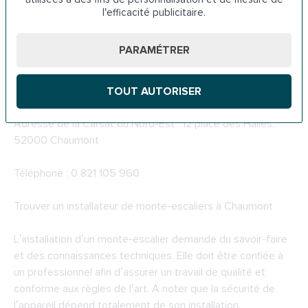
6. La caisse de retraite à Chaumont
l’efficacité publicitaire.
La caisse de retraite propose une aide aux seniors
PARAMÉTRER
souhaitant entreprendre des travaux en vue d’améliorer
leur autonomie tels que l’installation d’un monte-escalier.
La demande doit être adressée à la Carsat du Nord-Est.
TOUT AUTORISER
Adresse de la
Carsat du Nord-Est
: 12 place des Halles,
52000 Chaumont
Téléphone : 0 821 105 960
Trouver un installateur de monte-escaliers à Chaumont
L’installation d’un monte-escalier demande du savoir-faire
et des connaissances techniques. Elle doit être confiée à
un professionnel afin d’assurer un travail de qualité et
conforme aux règles de l’art. A noter que la sécurité de
l’appareil dépend totalement de son installation.