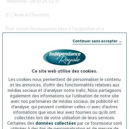
Téléphone : 08 10 25 52 10
5.
L’Anah à Chaumont
Pour couvrir les dépenses liées à l’acquisition et à
l’installation d’un monte-escalier, les seniors peuvent
Continuer sans accepter →
solliciter l’aide proposée par l’Agence nationale de
l’habitat. Cette dernière met en place une action nommée
« Habiter facile », grâce à laquelle les aînés bénéficient
d’une aide correspondant à 50% des travaux. Pour être
éligible, il faut que le demandeur soit propriétaire occupant
Ce site web utilise des cookies.
du logement et ait des revenus modestes. Quant au
Les cookies nous permettent de personnaliser le contenu
logement, il doit être construit depuis au moins 15 ans.
et les annonces, d'offrir des fonctionnalités relatives aux
médias sociaux et d'analyser notre trafic. Nous partageons
également des informations sur l'utilisation de notre site
Adresse de l’Anah à Chaumont : 82 Rue du Commandant
avec nos partenaires de médias sociaux, de publicité et
Hugueny, 52000 Chaumont
d'analyse, qui peuvent combiner celles-ci avec d'autres
informations que vous leur avez fournies ou qu'ils ont
collectées lors de votre utilisation de leurs services.
Téléphone : 03 25 30 79 90
Certaines des
données collectées
par ce fournisseur sont
utilisées à des fins de personnalisation et de mesure de