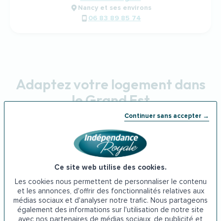
Nancy et ses environs
06 83 89 85 74
Adaptez votre logement dans
le Grand Est
Continuer sans accepter →
Douche senior Grand Est
Ce site web utilise des cookies.
Les cookies nous permettent de personnaliser le contenu
et les annonces, d'offrir des fonctionnalités relatives aux
médias sociaux et d'analyser notre trafic. Nous partageons
Baignoire à porte Grand Est
également des informations sur l'utilisation de notre site
avec nos partenaires de médias sociaux, de publicité et