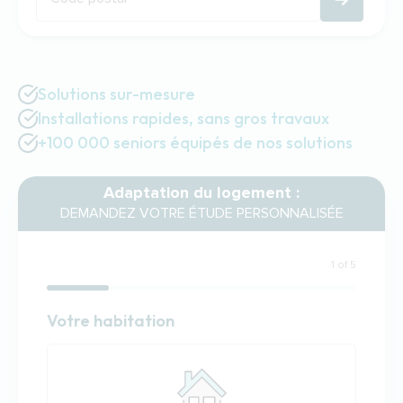
Solutions sur-mesure
Installations rapides, sans gros travaux
+100 000 seniors équipés de nos solutions
Adaptation du logement :
DEMANDEZ VOTRE ÉTUDE PERSONNALISÉE
1 of 5
Habitation
Votre habitation
Votre habitation