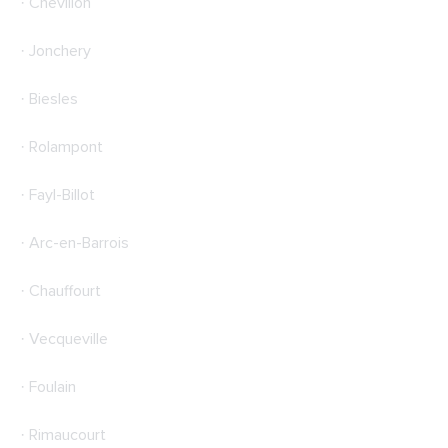
· Chevillon
· Jonchery
· Biesles
· Rolampont
· Fayl-Billot
· Arc-en-Barrois
· Chauffourt
· Vecqueville
· Foulain
· Rimaucourt