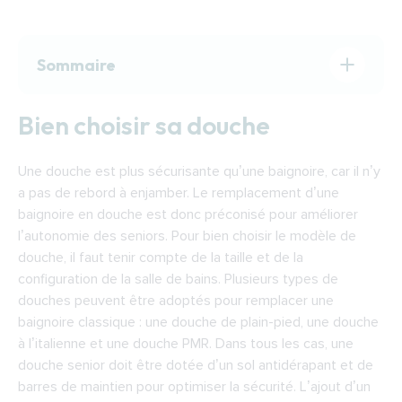
Sommaire
Bien choisir sa douche
Bien choisir sa douche
Financer les travaux de remplacement d’une
baignoire par une douche à Chaumont
Une douche est plus sécurisante qu’une baignoire, car il n’y
Remplacer une baignoire par une douche :
a pas de rebord à enjamber. Le remplacement d’une
trouver un installateur à Chaumont
baignoire en douche est donc préconisé pour améliorer
l’autonomie des seniors. Pour bien choisir le modèle de
douche, il faut tenir compte de la taille et de la
configuration de la salle de bains. Plusieurs types de
douches peuvent être adoptés pour remplacer une
baignoire classique : une douche de plain-pied, une douche
à l’italienne et une douche PMR. Dans tous les cas, une
douche senior doit être dotée d’un sol antidérapant et de
barres de maintien pour optimiser la sécurité. L’ajout d’un