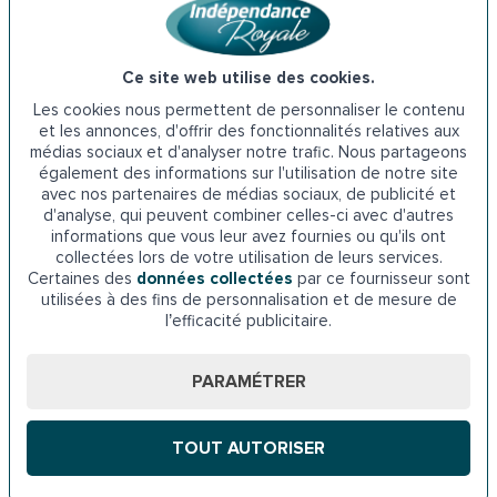
au Conseil départemental de la Haute-Marne.
Adresse du
Conseil départemental de la Haute-Marne
: 1
Ce site web utilise des cookies.
Rue du Commandant Hugueny, 52000 Chaumont
Les cookies nous permettent de personnaliser le contenu
et les annonces, d'offrir des fonctionnalités relatives aux
Téléphone : 03 25 32 88 88
médias sociaux et d'analyser notre trafic. Nous partageons
également des informations sur l'utilisation de notre site
avec nos partenaires de médias sociaux, de publicité et
7. La caisse de retraite à Chaumont
d'analyse, qui peuvent combiner celles-ci avec d'autres
informations que vous leur avez fournies ou qu'ils ont
Les seniors qui souhaitent remplacer leur baignoire par une
collectées lors de votre utilisation de leurs services.
douche peuvent bénéficier d’une aide financière auprès de
Certaines des
données collectées
par ce fournisseur sont
utilisées à des fins de personnalisation et de mesure de
la Caisse de retraite. Cette dernière met en place une
l’efficacité publicitaire.
subvention avec laquelle les personnes âgées peuvent
couvrir les dépenses liées à leurs projets en vue
PARAMÉTRER
d’améliorer leur autonomie. Le dossier de demande est à
envoyer à la Carsat du Nord-Est.
TOUT AUTORISER
Adresse de la
Carsat du Nord-Est
: 12 place des Halles,
52000 Chaumont