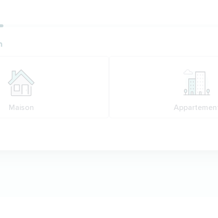
ion
n
n
Maison
Appartemen