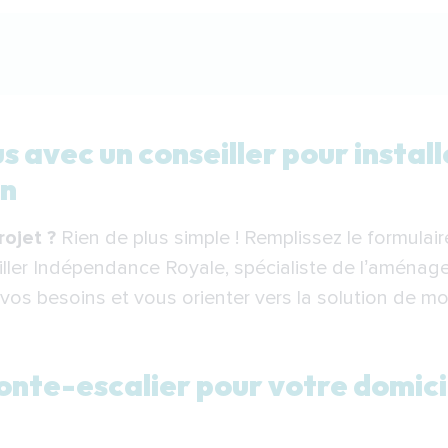
ec un conseiller pour installer votre monte-escalier à
 avec un conseiller pour instal
te-escalier pour votre domicile à Besançon
on
tion de votre monte-escalier à Besançon
ojet ?
Rien de plus simple ! Remplissez le formulai
e-escalier à Besançon
ller Indépendance Royale, spécialiste de l’aménag
: votre partenaire pour l’installation d’un monte-escal
os besoins et vous orienter vers la solution de mo
onte-escalier pour votre domic