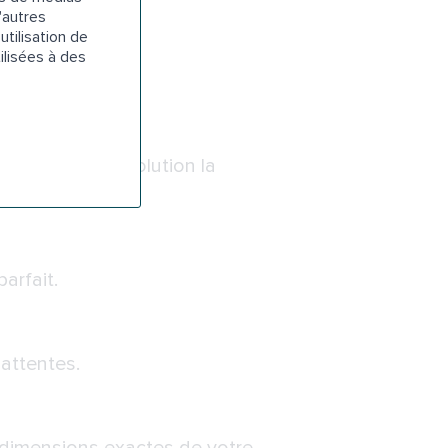
'autres
utilisation de
ilisées à des
vos besoins.
s proposer la solution la
arfait.
 attentes.