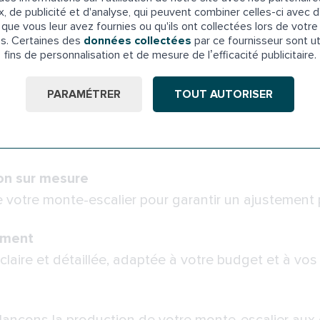
x, de publicité et d'analyse, qui peuvent combiner celles-ci avec d
que vous leur avez fournies ou qu'ils ont collectées lors de votre 
onnalisé
es. Certaines des
données collectées
par ce fournisseur sont ut
fins de personnalisation et de mesure de l’efficacité publicitaire.
ec vous pour discuter de votre projet et analyser 
PARAMÉTRER
TOUT AUTORISER
omicile
ur évaluer la configuration de votre escalier et vou
on sur mesure
otre monte-escalier pour garantir un ajustement p
ement
laire et détaillée, adaptée à votre budget et à vos