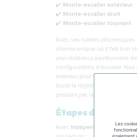
✔️
Monte-escalier extérieur
✔️
Monte-escalier droit
✔️
Monte-escalier tournant
Avec ses ruelles pittoresques 
charme unique où il fait bon 
une résidence pavillonnaire d
configurations d’escalier. Nos
intérieur, pour vous permettr
toute la région bisontine pour 
passant par la maintenance rég
Étapes de l’instal
Les cookie
Avec
Indépendance Royale
, 
fonctionnal
procédons :
également d