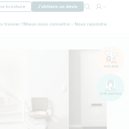
ma brochure
J’obtiens un devis
Mon
s trouver ?
Mieux nous connaître
Nous rejoindre
espace
partenaire
Mon
espace
client
VOS AVIS
ÊTRE RAPPELÉ