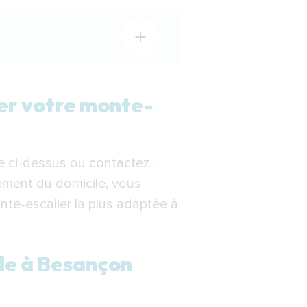
 Besançon
ler votre monte-
re ci-dessus ou contactez-
ement du domicile, vous
ier à Besançon
nte-escalier la plus adaptée à
ile à Besançon