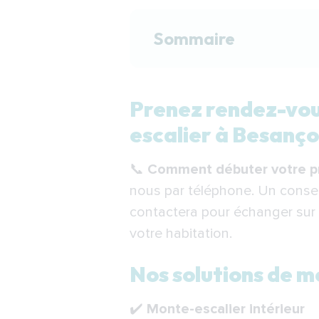
Sommaire
Prenez rendez-vous av
Prenez rendez-vous
Nos solutions de mon
escalier à Besanç
Étapes de l’installa
📞
Comment débuter votre pr
Financer votre mont
nous par téléphone. Un consei
Indépendance Royale 
contactera pour échanger sur v
F.A.Q.
votre habitation.
Nos solutions de m
✔️
Monte-escalier intérieur