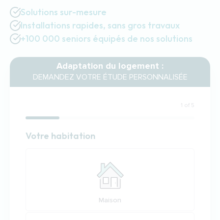
Solutions sur-mesure
Installations rapides, sans gros travaux
+100 000 seniors équipés de nos solutions
Adaptation du logement :
DEMANDEZ VOTRE ÉTUDE PERSONNALISÉE
1 of 5
Habitation
Votre habitation
Votre habitation
Maison