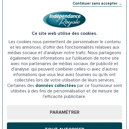
pour remplacer votre baignoire par une
Continuer sans accepter →
douche senior à Besançon ?
✔️
Installation rapide en 8 h chrono
, sans gros travaux.
✔️
Numéro 1 de l’aménagement du domicile senior
Ce site web utilise des cookies.
avec plus de 100 000 clients satisfaits.
Les cookies nous permettent de personnaliser le contenu
✔️
+ de 9 clients sur 10 convaincus
par la qualité de nos
et les annonces, d'offrir des fonctionnalités relatives aux
services.
médias sociaux et d'analyser notre trafic. Nous partageons
✔️
Recommandé par les experts de santé
et reconnu
également des informations sur l'utilisation de notre site
avec nos partenaires de médias sociaux, de publicité et
par les médias spécialisés.
d'analyse, qui peuvent combiner celles-ci avec d'autres
informations que vous leur avez fournies ou qu'ils ont
Nos installateurs se déplacent dans
collectées lors de votre utilisation de leurs services.
toute l’agglomération bisontine :
Certaines des
données collectées
par ce fournisseur sont
utilisées à des fins de personnalisation et de mesure de
l’efficacité publicitaire.
Montfaucon, École-Valentin, Serre-les-Sapins, Beure,
Pouilley-les-Vignes, Chalezeule, Saint-Vit, et bien d’autres
localités du
Doubs
.
PARAMÉTRER