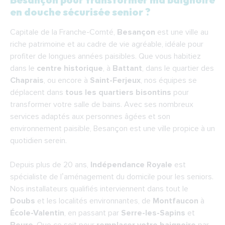
pour transformer ma baignoire en douche
en douche sécurisée senior ?
sécurisée senior ?
Capitale de la Franche-Comté,
Besançon
est une ville au
Quelles sont les étapes de la pose d’une
riche patrimoine et au cadre de vie agréable, idéale pour
douche à l’italienne senior à Besançon ?
profiter de longues années paisibles. Que vous habitiez
Quel est le coût pour remplacer une
dans le
centre historique
, à
Battant
, dans le quartier des
Chaprais
baignoire par une douche senior à Besançon ?
, ou encore à
Saint-Ferjeux
, nos équipes se
déplacent dans
tous les quartiers bisontins
pour
Pourquoi choisir Indépendance Royale pour
transformer votre salle de bains. Avec ses nombreux
remplacer votre baignoire par une douche
services adaptés aux personnes âgées et son
senior à Besançon ?
environnement paisible, Besançon est une ville propice à un
quotidien serein.
Nos installateurs se déplacent dans toute
l’agglomération bisontine :
Depuis plus de 20 ans,
Indépendance Royale
est
F.A.Q.
spécialiste de l’aménagement du domicile pour les seniors.
Nos installateurs qualifiés interviennent dans tout le
Doubs
et les localités environnantes, de
Montfaucon
à
École-Valentin
, en passant par
Serre-les-Sapins
et