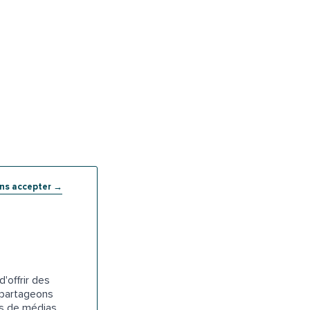
ans accepter →
'offrir des
s partageons
es de médias