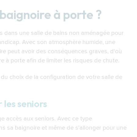
porte ?
iors
 baignoire à porte ?
e-douche ou à sabot avec porte
ur une personne avec une mobilité
s dans une salle de bains non aménagée pour
 handicap. Avec son atmosphère humide, une
ignoire à porte
oire peut avoir des conséquences graves, d'où
e étanche
re à porte afin de limiter les risques de chute.
sise
r thermostatique
 du choix de la configuration de votre salle de
liser confortablement sa baignoire à porte
 les seniors
baignoire grâce à des prises d'appui
rge accès aux seniors. Avec ce type
t des chutes
ans sa baignoire et même de s'allonger pour une
ans difficulté