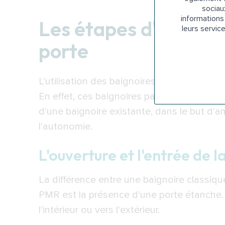
sociau
informations 
Les étapes d'utilisat
leurs servic
porte
L'utilisation des baignoires à porte est pen
En effet, ces baignoires particulières s'inv
d'une baignoire existante, dans le but d'amé
l'autonomie.
L'ouverture et l'entrée de 
La différence entre une baignoire classiq
PMR est la présence d'une porte étanche. L
l'intérieur ou vers l'extérieur.