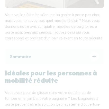
Vous voulez faire installer une
baignoire à porte pas cher
,
mais vous ne savez pas quel modèle choisir ? Nous vous
donnons notre avis sur quatre modèles de baignoires à
porte adaptées aux seniors. Trouvez celui qui vous
correspond et profitez d'un bain relaxant en toute sécurité.
Sommaire
Idéales pour les personnes à mobilité réduite
Idéales pour les personnes à
Les personnes en situation de handicap
mobilité réduite
Les personnes âgées
Le choix d'une baignoire à porte
Vous avez peur de glisser dans votre douche ou de
tomber en enjambant votre baignoire ? Les baignoires à
La baignoire à porte couchée
porte peuvent être la solution. Leur système d'ouverture
La baignoire douche à porte