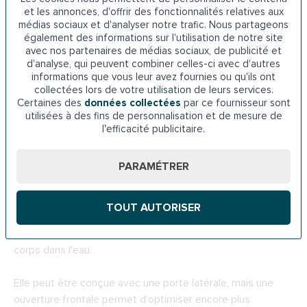
la gauche ou la droite selon les préférences. C'est donc le
et les annonces, d'offrir des fonctionnalités relatives aux
seul modèle qui permet une entrée et une sortie en
médias sociaux et d'analyser notre trafic. Nous partageons
position assise.
également des informations sur l'utilisation de notre site
avec nos partenaires de médias sociaux, de publicité et
d'analyse, qui peuvent combiner celles-ci avec d'autres
L'essentiel à retenir :
informations que vous leur avez fournies ou qu'ils ont
collectées lors de votre utilisation de leurs services.
Ouverture centrale
Certaines des
données collectées
par ce fournisseur sont
Peu profonde
utilisées à des fins de personnalisation et de mesure de
Entrée possible en position assise
l’efficacité publicitaire.
Ne convient pas à tous les membres du foyer
PARAMÉTRER
La baignoire sabot à porte
La baignoire sabot à porte est faite pour les petites salles
TOUT AUTORISER
de bains ou les personnes qui préfèrent se laver assises.
Plutôt profonde, vous pouvez immerger le haut de votre
corps dans l'eau.
Elle peut être conçue avec une porte latérale, mais une
ouverture frontale permet d'optimiser encore plus