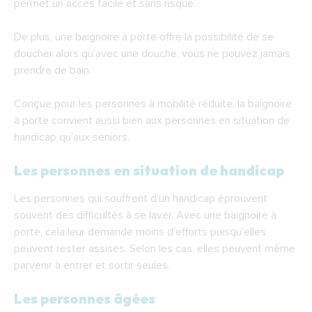
permet un accès facile et sans risque.
La baignoire à porte centrale
De plus, une baignoire à porte offre la possibilité de se
La baignoire sabot à porte
doucher alors qu'avec une douche, vous ne pouvez jamais
Les options des baignoires à porte
prendre de bain.
La fonction balnéothérapie
Conçue pour les personnes à mobilité réduite, la baignoire
Le mitigeur anti-brûlure
à porte convient aussi bien aux personnes en situation de
Le vidage accéléré
handicap qu'aux seniors.
Les barres d'appui
Les personnes en situation de handicap
L'installation par un professionnel
Les personnes qui souffrent d'un handicap éprouvent
souvent des difficultés à se laver. Avec une baignoire à
porte, cela leur demande moins d'efforts puisqu'elles
peuvent rester assises. Selon les cas, elles peuvent même
parvenir à entrer et sortir seules.
Les personnes âgées