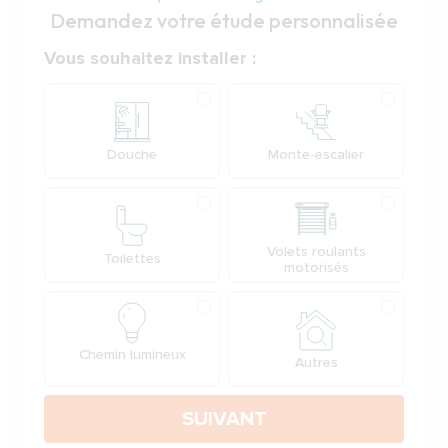
Demandez votre étude personnalisée
Votre demande
Vous souhaitez installer :
Produit
Douche
Monte-escalier
Volets roulants
Toilettes
motorisés
Chemin lumineux
Autres
SUIVANT