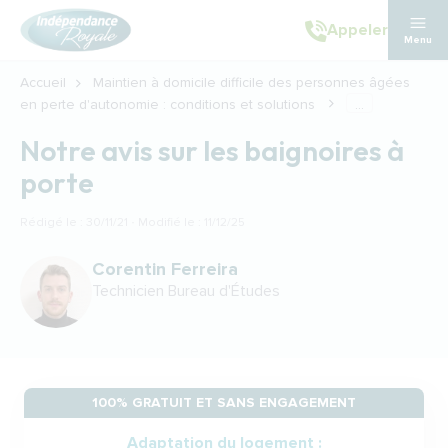
Aller au contenu principal
Appeler
Menu
Accueil
Maintien à domicile difficile des personnes âgées
en perte d'autonomie : conditions et solutions
...
Notre avis sur les baignoires à
porte
Rédigé le : 30/11/21 · Modifié le : 11/12/25
Corentin Ferreira
Technicien Bureau d'Études
100% GRATUIT ET SANS ENGAGEMENT
Adaptation du logement :