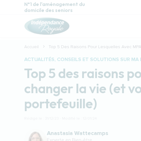
Aller au contenu principal
N°1 de l'aménagement du
domicile des seniors
Accueil
Top 5 Des Raisons Pour Lesquelles Avec MPA 
ACTUALITÉS, CONSEILS ET SOLUTIONS SUR MA 
Top 5 des raisons p
changer la vie (et v
portefeuille)
Rédigé le : 31/12/23 · Modifié le : 12/01/24
Anastasia Wattecamps
Experte en Bien-être