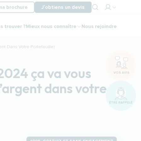
ma brochure
J’obtiens un devis
Mon
s trouver ?
Mieux nous connaître
Nous rejoindre
espace
partenaire
Mon
t Dans Votre Portefeuille)
espace
client
 2024 ça va vous
VOS AVIS
l’argent dans votre
ÊTRE RAPPELÉ