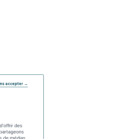
ans accepter →
'offrir des
s partageons
es de médias