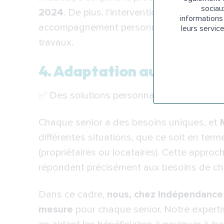
sociau
2024
. De plus, l'intervention d'un assist
informations 
accompagnement personnalisé, depuis l'éva
leurs servic
travaux.
4. Adaptation aux besoins 
✅ Des solutions personnalisées
Chaque senior a des besoins uniques, et
différentes situations, que ce soit en term
(propriétaires ou locataires). Cette appr
répondent précisément aux besoins de chac
Dans ce cadre,
nous, chez Indépendance
mesure
pour chaque senior. Notre experti