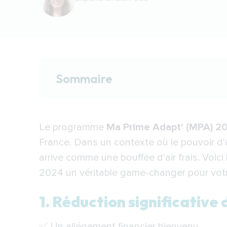
Sommaire
1. Réduction significative des coût
Le programme
Ma Prime Adapt'
(MPA) 2
2. Amélioration de la qualité de v
France. Dans un contexte où le pouvoir d
arrive comme une bouffée d'air frais. Voici
3. Accessibilité et simplicité
2024 un véritable game-changer pour votre
4. Adaptation aux besoins individ
5. Un pas vers l'autonomie durabl
1. Réduction significative 
✅ Un allégement financier bienvenu