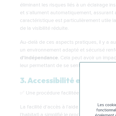
éliminant les risques liés à un éclairage 
et s'allument automatiquement, assurant ai
caractéristique est particulièrement utile l
de la visibilité réduite.
Au-delà de ces aspects pratiques, il y a a
un environnement adapté et sécurisé renf
d'indépendance
. Cela peut avoir un impact
leur permettant de se sentir plus à l'aise 
3. Accessibilité et simplici
✅ Une procédure facilitée pour tous
Les cookie
La facilité d'accès à l'aide est un atout
fonctionnal
l'habitat) a simplifié le processus de dema
également d