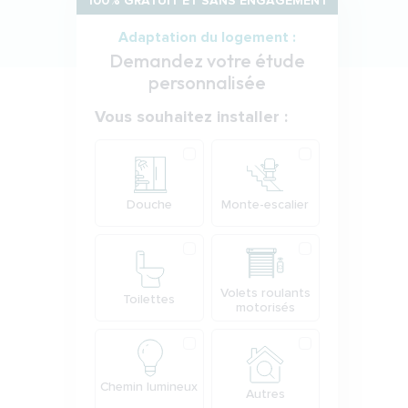
100% GRATUIT ET SANS ENGAGEMENT
Adaptation du logement :
Demandez votre étude
personnalisée
Votre demande
Vous souhaitez installer :
Produit
Douche
Monte-escalier
Volets roulants
Toilettes
motorisés
Chemin lumineux
Autres