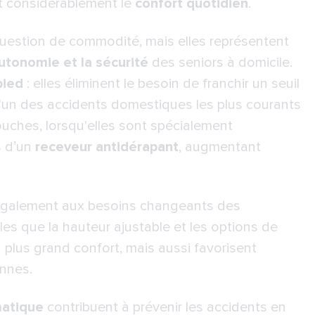
t considérablement le
confort quotidien
.
question de commodité, mais elles représentent
autonomie et la sécurité
des seniors à domicile.
pied
: elles éliminent le besoin de franchir un seuil
, l'un des accidents domestiques les plus courants
uches, lorsqu'elles sont spécialement
s d’un
receveur antidérapant
, augmentant
également aux besoins changeants des
es que la hauteur ajustable et les options de
 plus grand confort, mais aussi favorisent
ennes.
matique
contribuent à prévenir les accidents en