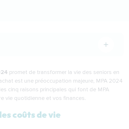
s de vie
024
promet de transformer la vie des seniors en
ie à domicile
'achat est une préoccupation majeure, MPA 2024
 les cinq raisons principales qui font de MPA
 vie quotidienne et vos finances.
uels
e
des coûts de vie