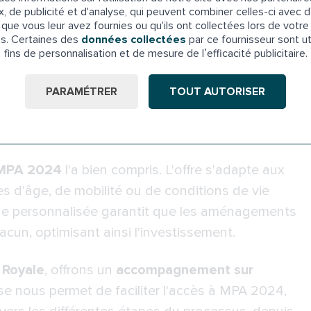
x, de publicité et d'analyse, qui peuvent combiner celles-ci avec d
ant à maîtrise d’ouvrage (AMO) assure un
que vous leur avez fournies ou qu'ils ont collectées lors de votre 
luation des besoins jusqu'à la réalisation des
es. Certaines des
données collectées
par ce fournisseur sont ut
fins de personnalisation et de mesure de l’efficacité publicitaire.
PARAMÉTRER
TOUT AUTORISER
individuels
MPA 2024
l'a bien compris. L'offre s'adapte aux
es d'âge, de mobilité ou de conditions de vie
oche personnalisée garantit que les aménagements
un, optimisant ainsi l'investissement.
 Royale
, offrons un
accompagnement sur
se nous permet de faciliter l'accès à MPA 2024,