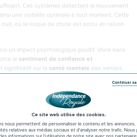
insuffisant. Ces systèmes détectent le mouvement
nsi une visibilité optimale à tout moment. Cette
a nuit, où le risque de chute est accru en raison
ussi un impact psychologique positif. Vivre dans
orce le
sentiment de confiance et
 significatif sur la
santé mentale
des seniors,
et sereins dans leur propre maison.
Continuer s
té
Ce site web utilise des cookies.
s nous permettent de personnaliser le contenu et les annonces, d
 majeur de MPA 2024. L'Anah (Agence nationale de
ités relatives aux médias sociaux et d'analyser notre trafic. Nou
nde, rendant l'aide accessible dès le
1
er
janvier
es informations sur l'utilisation de notre site avec nos partenair