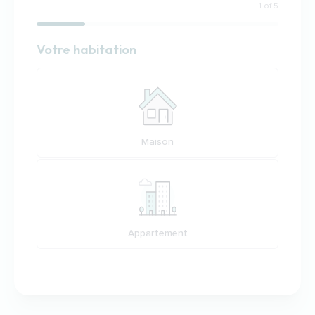
1 of 5
Habitation
Votre habitation
Votre habitation
Maison
Appartement