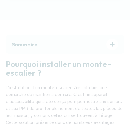
Sommaire
Pourquoi installer un monte-escalier ?
Pourquoi installer un monte-
Quel monte-escalier choisir ?
escalier ?
Le fonctionnement d’un monte-escalier
Financer l’installation d’un monte-escalier à
L’installation d’un monte-escalier s’inscrit dans une
Laval
démarche de maintien à domicile. C’est un appareil
Trouver un installateur de monte-escalier à
d’accessibilité qui a été conçu pour permettre aux seniors
Laval
et aux PMR de profiter pleinement de toutes les pièces de
leur maison, y compris celles qui se trouvent à l’étage.
Cette solution présente donc de nombreux avantages.