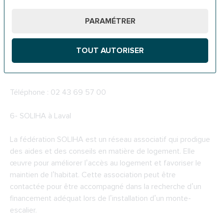
prêt travaux pour l’amélioration de l’habitat et le prêt social
PARAMÉTRER
à l’amélioration de l’habitat.
ADIL 53
TOUT AUTORISER
21 Rue de l'Ancien Evêché, 53000 Laval
Téléphone : 02 43 69 57 00
6-
SOLIHA à Laval
La fédération SOLIHA est un réseau associatif qui prodigue
des aides et des conseils en matière de logement. Elle
œuvre pour améliorer l’accès au logement et favoriser le
maintien de l’habitat. Cette association peut être
contactée pour être accompagné dans la recherche d’un
financement adéquat lors de l’installation d’un monte-
escalier.