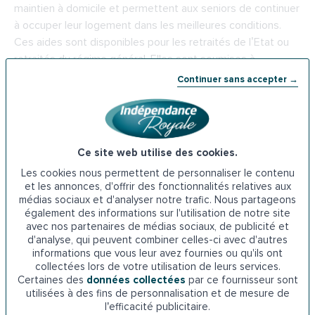
maintien à domicile et permettent aux seniors de continuer
à occuper leur logement dans les meilleures conditions.
Ces aides sont disponibles pour les retraités de l’Etat ou
retraités du régime général. Elles sont soumises à
condition de ressources et de degré de dépendance.
Continuer sans accepter →
CARSAT Pays de la Loire en Mayenne
Centre d'Affaires Technopolis Bâtiment J rue Louis de
Ce site web utilise des cookies.
Broglie 53810 Changé-Lès-Laval
Les cookies nous permettent de personnaliser le contenu
et les annonces, d'offrir des fonctionnalités relatives aux
Téléphone : 39 60
médias sociaux et d'analyser notre trafic. Nous partageons
également des informations sur l'utilisation de notre site
avec nos partenaires de médias sociaux, de publicité et
5-
Les prêts de l’ADIL en Mayenne
d'analyse, qui peuvent combiner celles-ci avec d'autres
informations que vous leur avez fournies ou qu'ils ont
Grâce aux prêts proposés par l’ADIL, une association
collectées lors de votre utilisation de leurs services.
œuvrant pour l’amélioration du parc privé existant, vous
Certaines des
données collectées
par ce fournisseur sont
utilisées à des fins de personnalisation et de mesure de
pouvez aussi financer l’achat d’un monte-escalier. Parmi
l’efficacité publicitaire.
ces prêts à taux réduit, on cite le prêt habitat durable, le