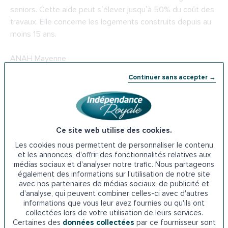
seniors. Cette aide peut s’élever jusqu’à 50% du coût des
travaux. Elle concerne les logements construits depuis au
moins 15 ans.
ANAH Mayenne
Continuer sans accepter →
Cité administrative Rue Mac-Donald BP 23009 53063
Laval Cedex 9
Téléphone : 02 43 67 88 47
Ce site web utilise des cookies.
5-
La PCH à Laval
Les cookies nous permettent de personnaliser le contenu
et les annonces, d'offrir des fonctionnalités relatives aux
médias sociaux et d'analyser notre trafic. Nous partageons
Au même titre que l’APA, la PCH est une aide attribuée par
également des informations sur l'utilisation de notre site
les services du département aux personnes en perte
avec nos partenaires de médias sociaux, de publicité et
d’autonomie. Cette aide permet de financer les dépenses
d'analyse, qui peuvent combiner celles-ci avec d'autres
informations que vous leur avez fournies ou qu'ils ont
destinées à compenser le handicap, et donc à améliorer les
collectées lors de votre utilisation de leurs services.
conditions de vie au quotidien du bénéficiaire. Elle
Certaines des
données collectées
par ce fournisseur sont