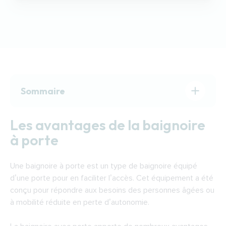
Sommaire
Les avantages de la baignoire à porte
Les avantages de la baignoire
Choisir sa baignoire à porte
à porte
Les aides pour financer une baignoire à porte
à Laval
Une baignoire à porte est un type de baignoire équipé
Trouver un expert pour installer une baignoire
d’une porte pour en faciliter l’accès. Cet équipement a été
à porte à Laval
conçu pour répondre aux besoins des personnes âgées ou
à mobilité réduite en perte d’autonomie.