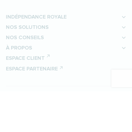
INDÉPENDANCE ROYALE
NOS SOLUTIONS
NOS CONSEILS
À PROPOS
ESPACE CLIENT
ESPACE PARTENAIRE
©
Indépendance Royale
Protection des données personnelles
Politique de gestion des cookies
Mentions légales
Plan du site
Préférences cookies