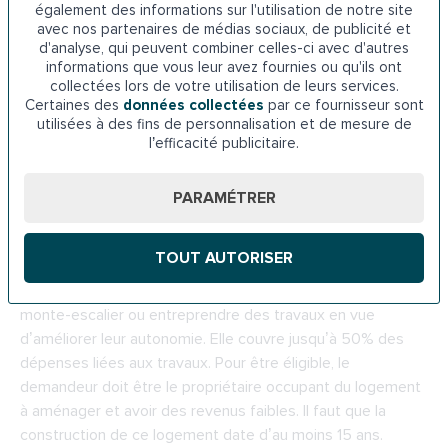
monte-escalier. La demande est à envoyer à la Carsat du
également des informations sur l'utilisation de notre site
Languedoc-Roussillon.
avec nos partenaires de médias sociaux, de publicité et
d'analyse, qui peuvent combiner celles-ci avec d'autres
informations que vous leur avez fournies ou qu'ils ont
Adresse de la
Carsat du Languedoc-Roussillon
: 26 Av.
collectées lors de votre utilisation de leurs services.
Maréchal Koenig, 66100 Perpignan
Certaines des
données collectées
par ce fournisseur sont
utilisées à des fins de personnalisation et de mesure de
l’efficacité publicitaire.
Téléphone : 09 71 10 39 60
7.
L’Anah à Perpignan
PARAMÉTRER
L’Agence nationale de l’habitat met en place une action
TOUT AUTORISER
nommée « Habiter facile ». Il s’agit d’une aide financière
attribuée aux personnes âgées qui souhaitent installer un
monte-escalier ou entreprendre des travaux en vue
d’améliorer leur autonomie. Elle couvre jusqu’à 50% des
dépenses liées aux travaux. Pour être éligible, le
demandeur doit être le propriétaire occupant du logement
à aménager et avoir des revenus faibles. Il faut que la
construction de ce logement date d’au moins 15 ans.