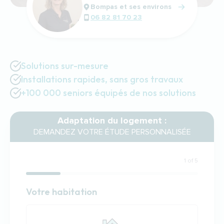
Bompas et ses environs
06 82 81 70 23
Solutions sur-mesure
Installations rapides, sans gros travaux
+100 000 seniors équipés de nos solutions
Adaptation du logement :
DEMANDEZ VOTRE ÉTUDE PERSONNALISÉE
1 of 5
Habitation
Votre habitation
Votre habitation