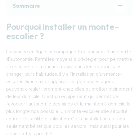
Sommaire
Pourquoi installer un monte-escalier ?
Pourquoi installer un monte-
Comment choisir un monte-escalier ?
escalier ?
Comment fonctionne un monte-escalier ?
Financer l’installation d’un monte-escalier à
L’avancée en âge s’accompagne trop souvent d’une perte
Perpignan
d’autonomie. Parmi les moyens à privilégier pour permettre
Trouver un installateur de monte-escalier à
aux seniors de continuer à vivre dans leur maison sans
Perpignan
changer leurs habitudes, il y a l’installation d’un monte-
escalier. Grâce à cet appareil, les personnes âgées
peuvent circuler librement chez elles et profiter pleinement
de leur domicile. C’est un équipement qui permet de
favoriser l’autonomie des aînés et le maintien à domicile le
plus longtemps possible. Un monte-escalier allie sécurité,
confort et facilité d’utilisation. Cette installation est non
seulement bénéfique pour les seniors, mais aussi pour les
aidants et les proches.