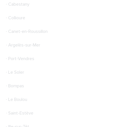
· Cabestany
· Collioure
· Canet-en-Roussillon
· Argelès-sur-Mer
· Port-Vendres
· Le Soler
· Bompas
· Le Boulou
· Saint-Estève
· Ille-sur-Têt