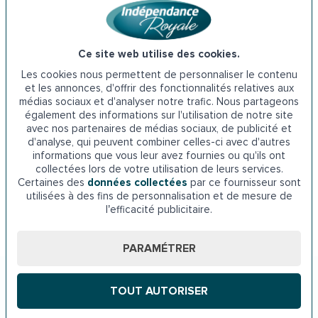
travaux.
✔️
Numéro 1 de l’aménagement du domicile senior
avec plus de 100 000 clients satisfaits.
✔️
+ de 9 clients sur 10 convaincus
par la qualité de nos
Ce site web utilise des cookies.
services.
Les cookies nous permettent de personnaliser le contenu
✔️
Recommandé par les experts de santé
et reconnu
et les annonces, d'offrir des fonctionnalités relatives aux
médias sociaux et d'analyser notre trafic. Nous partageons
par les médias spécialisés.
également des informations sur l'utilisation de notre site
avec nos partenaires de médias sociaux, de publicité et
Nos installateurs interviennent dans
d'analyse, qui peuvent combiner celles-ci avec d'autres
toute la région de Perpignan :
informations que vous leur avez fournies ou qu'ils ont
collectées lors de votre utilisation de leurs services.
Canet-en-Roussillon, Saint-Estève, Cabestany, Rivesaltes,
Certaines des
données collectées
par ce fournisseur sont
utilisées à des fins de personnalisation et de mesure de
Argelès-sur-Mer, Le Boulou, Thuir, et bien d’autres localités
l’efficacité publicitaire.
des
Pyrénées-Orientales
.
PARAMÉTRER
Adaptez votre logement à
TOUT AUTORISER
Perpignan