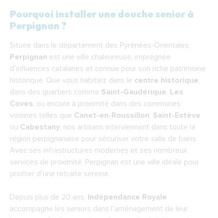
Pourquoi installer une douche senior à
Pourquoi installer une douche senior à
Perpignan ?
Perpignan ?
Située dans le département des Pyrénées-Orientales,
Les étapes pour transformer votre baignoire
Perpignan
est une ville chaleureuse, imprégnée
en douche senior à Perpignan
d’influences catalanes et connue pour son riche patrimoine
Quel budget prévoir pour transformer une
historique. Que vous habitiez dans le
centre historique
,
baignoire en douche senior à Perpignan ?
dans des quartiers comme
Saint-Gaudérique
,
Les
Coves
, ou encore à proximité dans des communes
Pourquoi faire appel à Indépendance
voisines telles que
Canet-en-Roussillon
,
Saint-Estève
Royale pour remplacer votre baignoire par une
ou
Cabestany
, nos artisans interviennent dans toute la
douche senior à Perpignan ?
région perpignanaise pour sécuriser votre salle de bains.
Nos installateurs interviennent dans toute
Avec ses infrastructures modernes et ses nombreux
services de proximité, Perpignan est une ville idéale pour
la région de Perpignan :
profiter d’une retraite sereine.
F.A.Q.
Depuis plus de 20 ans,
Indépendance Royale
accompagne les seniors dans l’aménagement de leur