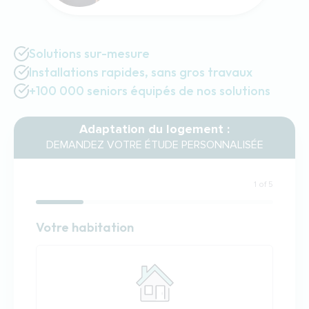
Solutions sur-mesure
Installations rapides, sans gros travaux
+100 000 seniors équipés de nos solutions
Adaptation du logement :
DEMANDEZ VOTRE ÉTUDE PERSONNALISÉE
1 of 5
Habitation
Votre habitation
Votre habitation