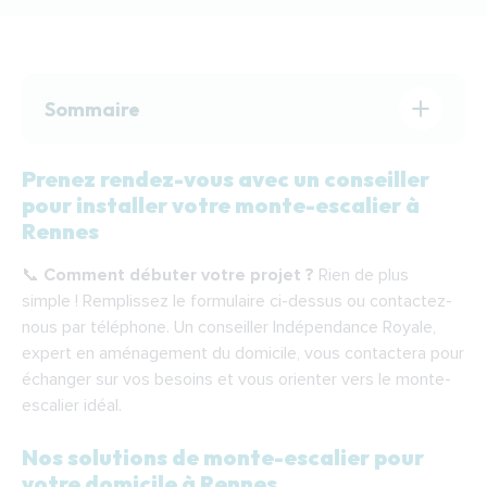
Sommaire
Prenez rendez-vous avec un conseiller
Prenez rendez-vous avec un conseiller pour
pour installer votre monte-escalier à
installer votre monte-escalier à Rennes
Rennes
Nos solutions de monte-escalier pour votre
📞
Comment débuter votre projet ?
Rien de plus
domicile à Rennes
simple ! Remplissez le formulaire ci-dessus ou contactez-
Étapes de l’installation de votre monte-
nous par téléphone. Un conseiller Indépendance Royale,
escalier à Rennes
expert en aménagement du domicile, vous contactera pour
échanger sur vos besoins et vous orienter vers le monte-
Financer votre monte-escalier à Rennes
escalier idéal.
Indépendance Royale : votre partenaire
pour l’installation d’un monte-escalier à Rennes
Nos solutions de monte-escalier pour
votre domicile à Rennes