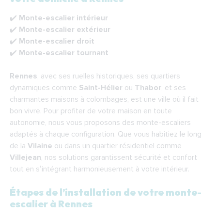
F.A.Q.
✔️
Monte-escalier intérieur
✔️
Monte-escalier extérieur
✔️
Monte-escalier droit
✔️
Monte-escalier tournant
Rennes
, avec ses ruelles historiques, ses quartiers
dynamiques comme
Saint-Hélier
ou
Thabor
, et ses
charmantes maisons à colombages, est une ville où il fait
bon vivre. Pour profiter de votre maison en toute
autonomie, nous vous proposons des monte-escaliers
adaptés à chaque configuration. Que vous habitiez le long
de la
Vilaine
ou dans un quartier résidentiel comme
Villejean
, nos solutions garantissent sécurité et confort
tout en s’intégrant harmonieusement à votre intérieur.
Étapes de l’installation de votre monte-
escalier à Rennes