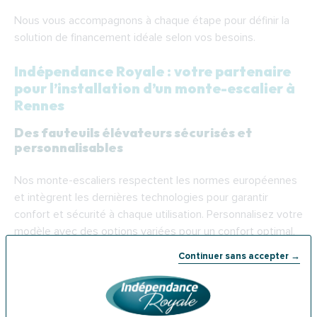
Nous vous accompagnons à chaque étape pour définir la
solution de financement idéale selon vos besoins.
Indépendance Royale : votre partenaire
pour l’installation d’un monte-escalier à
Rennes
Des fauteuils élévateurs sécurisés et
personnalisables
Nos monte-escaliers respectent les normes européennes
et intègrent les dernières technologies pour garantir
confort et sécurité à chaque utilisation. Personnalisez votre
modèle avec des options variées pour un confort optimal.
Continuer sans accepter →
Des experts locaux à votre service dans
toute la région rennaise
Nos installateurs locaux se déplacent rapidement pour