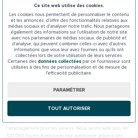
évaluer votre escalier et effectuer une installation soignée.
Ce site web utilise des cookies.
Que vous habitiez à
Rennes
,
Cesson-Sévigné
,
Les cookies nous permettent de personnaliser le contenu
Chantepie
, ou
Pacé
, notre réseau d’experts locaux assure
et les annonces, d'offrir des fonctionnalités relatives aux
médias sociaux et d'analyser notre trafic. Nous partageons
un service de proximité avec des interventions rapides et
également des informations sur l'utilisation de notre site
efficaces.
avec nos partenaires de médias sociaux, de publicité et
d'analyse, qui peuvent combiner celles-ci avec d'autres
Installation rapide, respect des délais
informations que vous leur avez fournies ou qu'ils ont
collectées lors de votre utilisation de leurs services.
Certaines des
données collectées
par ce fournisseur sont
Nous planifions l’installation selon vos disponibilités pour
utilisées à des fins de personnalisation et de mesure de
minimiser les perturbations dans votre quotidien. Notre
l’efficacité publicitaire.
objectif ? Une mise en place en moins de 24 heures pour
vous garantir une autonomie retrouvée au plus vite.
PARAMÉTRER
Une expertise reconnue depuis plus de 20
ans
TOUT AUTORISER
Depuis 2003, Indépendance Royale est le leader de
l’aménagement pour les seniors. Nous avons aidé plus de
100 000 foyers à retrouver leur autonomie grâce à des