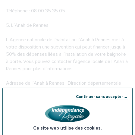
Téléphone : 08 00 35 35 05
5.
L’Anah de Rennes
L’Agence nationale de l’habitat ou l’Anah à Rennes met à
votre disposition une subvention qui peut financer jusqu’à
50% des dépenses liées à l’installation de votre baignoire
à porte. Vous pouvez contacter l’agence locale de l’Anah à
Rennes pour plus d’informations.
Adresse de l’Anah à Rennes : Direction départementale
des territoires et de la mer 12, rue Maurice Fabre Le Morgat
Continuer sans accepter →
CS 23167, 35031 Rennes Cedex
Téléphone : 02 90 02 33 70
6.
Les prêts de l’ADIL à Rennes
Ce site web utilise des cookies.