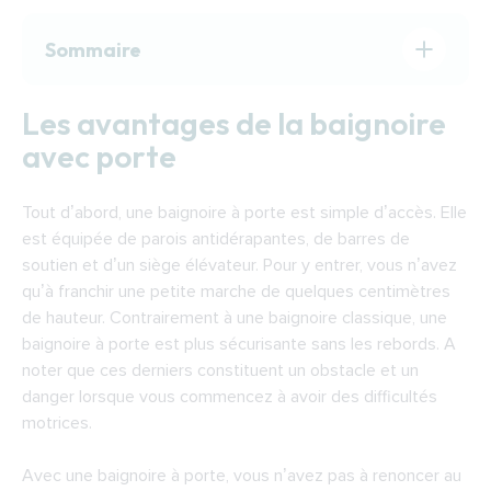
Sommaire
Les avantages de la baignoire avec porte
Les avantages de la baignoire
Choisir sa baignoire à porte
avec porte
Les aides pour financer une baignoire avec
porte
Tout d’abord, une baignoire à porte est simple d’accès. Elle
Trouver un expert pour installer une baignoire
est équipée de parois antidérapantes, de barres de
à porte
soutien et d’un siège élévateur. Pour y entrer, vous n’avez
qu’à franchir une petite marche de quelques centimètres
de hauteur. Contrairement à une baignoire classique, une
baignoire à porte est plus sécurisante sans les rebords. A
noter que ces derniers constituent un obstacle et un
danger lorsque vous commencez à avoir des difficultés
motrices.
Avec une baignoire à porte, vous n’avez pas à renoncer au