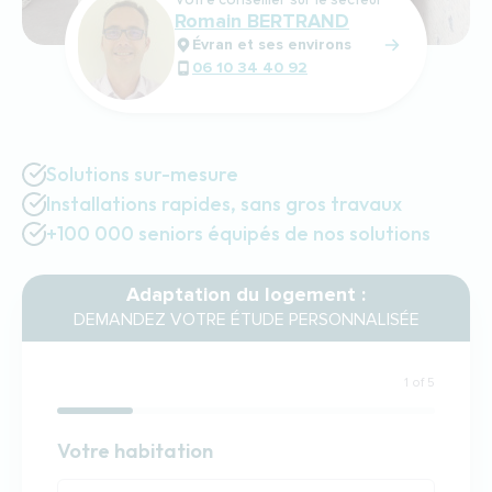
Romain BERTRAND
Évran et ses environs
06 10 34 40 92
Solutions sur-mesure
Installations rapides, sans gros travaux
+100 000 seniors équipés de nos solutions
Adaptation du logement :
DEMANDEZ VOTRE ÉTUDE PERSONNALISÉE
1 of 5
Habitation
Votre habitation
Votre habitation