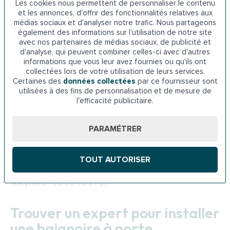
Les cookies nous permettent de personnaliser le contenu
L’Agence départementale pour l’information sur le
et les annonces, d'offrir des fonctionnalités relatives aux
logement ou l’ADIL à Rennes vous propose aussi une aide
médias sociaux et d'analyser notre trafic. Nous partageons
également des informations sur l'utilisation de notre site
financière pour l’installation d’une baignoire avec porte.
avec nos partenaires de médias sociaux, de publicité et
Pour cela, plusieurs types de prêts sont proposés :
d'analyse, qui peuvent combiner celles-ci avec d'autres
informations que vous leur avez fournies ou qu'ils ont
collectées lors de votre utilisation de leurs services.
● Prêt social à l’amélioration de l’habitat
Certaines des
données collectées
par ce fournisseur sont
utilisées à des fins de personnalisation et de mesure de
● Prêt habitat durable
l’efficacité publicitaire.
● Prêt travaux pour l’amélioration de l’habitat
PARAMÉTRER
Adresse ADIL à Rennes : 22 Rue Poullain Duparc, 35000
Rennes
TOUT AUTORISER
Téléphone : 02 99 78 27 27
Trouver un expert pour installer
une baignoire à porte