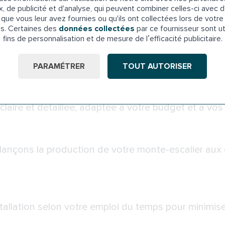
ur évaluer la configuration de votre escalier et vou
x, de publicité et d'analyse, qui peuvent combiner celles-ci avec d
que vous leur avez fournies ou qu'ils ont collectées lors de votre 
es. Certaines des
données collectées
par ce fournisseur sont ut
fins de personnalisation et de mesure de l’efficacité publicitaire.
on sur mesure
otre monte-escalier pour garantir un ajustement p
PARAMÉTRER
TOUT AUTORISER
ement
laire et détaillée, adaptée à votre budget et à vos
 lançons la production de votre monte-escalier aux
stallation selon votre emploi du temps pour minimise