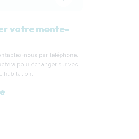
 Bourg-en-Bresse
ler votre monte-
ontactez-nous par téléphone.
actera pour échanger sur vos
ier à Bourg-en-Bresse
e habitation.
se