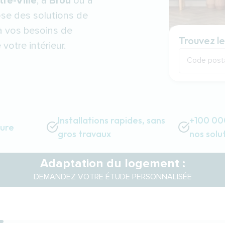
re-Ville
, à
Brou
ou à
se des solutions de
à vos besoins de
Trouvez le
votre intérieur.
Code post
Installations rapides, sans
+100 000
sure
gros travaux
nos solu
Adaptation du logement :
DEMANDEZ VOTRE ÉTUDE PERSONNALISÉE