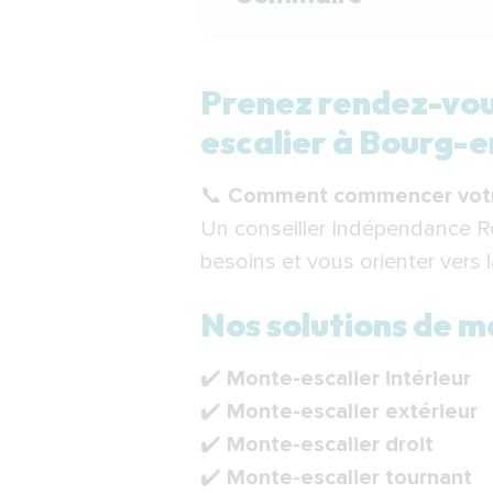
Prenez rendez-vous av
Prenez rendez-vous
Nos solutions de mo
escalier à Bourg-
Étapes de l’installa
📞
Comment commencer votre
Financer votre mont
Un conseiller Indépendance Ro
Indépendance Royale 
besoins et vous orienter vers 
F.A.Q.
Nos solutions de 
✔️
Monte-escalier intérieur
✔️
Monte-escalier extérieur
✔️
Monte-escalier droit
✔️
Monte-escalier tournant