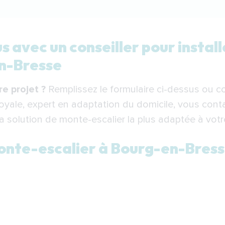
ec un conseiller pour installer votre monte-escalier à
 avec un conseiller pour instal
nte-escalier à Bourg-en-Bresse
en-Bresse
tion de votre monte-escalier à Bourg-en-Bresse
 projet ?
Remplissez le formulaire ci-dessus ou c
e-escalier à Bourg-en-Bresse
yale, expert en adaptation du domicile, vous cont
: votre partenaire pour l’installation d’un monte-escal
la solution de monte-escalier la plus adaptée à votr
monte-escalier à Bourg-en-Bres