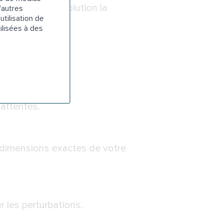
s proposer la solution la
'autres
utilisation de
ilisées à des
arfait.
 attentes.
 dimensions exactes de votre
r les perturbations.