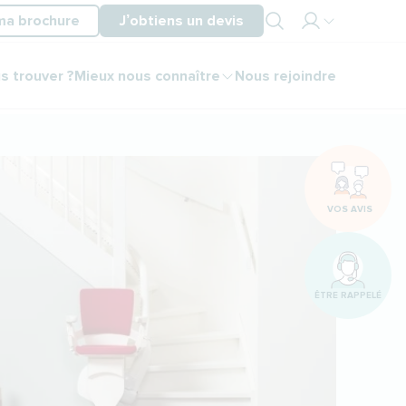
ma brochure
J’obtiens un devis
Mon
s trouver ?
Mieux nous connaître
Nous rejoindre
espace
partenaire
Mon
espace
client
VOS AVIS
ÊTRE RAPPELÉ