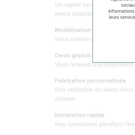
Un expert se rend chez vous po
sociau
informations 
mieux adaptée.
leurs servic
Modélisation 3D et concepti
Nous créons un modèle 3D de v
Devis gratuit et sans engag
Vous recevez une proposition c
Fabrication personnalisée
Dès validation du devis, nous
escalier.
Installation rapide
Nos techniciens planifient l’in