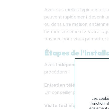
Avec ses ruelles typiques et
peuvent rapidement devenir un
ou dans une maison ancienn
harmonieusement à votre logem
travaux, pour vous permettre d
Étapes de l’instal
Avec
Indépendance Royale
, 
procédons :
Entretien téléphonique pers
Un conseiller prend contact av
Les cookie
fonctionnal
Visite technique gratuite à d
également d