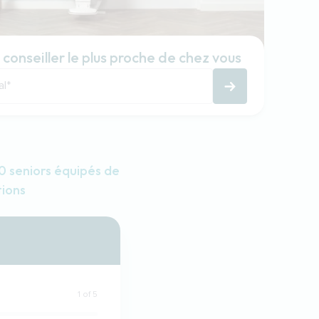
 conseiller le plus proche de chez vous
al
*
 seniors équipés de
tions
1 of 5