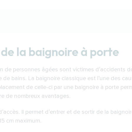
aignoire à porte
de la baignoire à porte
 porte
er une baignoire à porte à Bourg-en-Bresse
on de personnes âgées sont victimes d’accidents d
r installer une baignoire à porte à Bourg-en-Bre
e de bains. La baignoire classique est l’une des c
placement de celle-ci par une baignoire à porte pe
fre de nombreux avantages.
d’accès. Il permet d’entrer et de sortir de la baignoir
e 15 cm maximum.