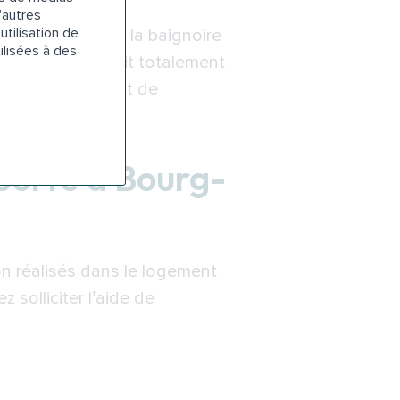
'autres
utilisation de
 de la cuve. Si la baignoire
ilisées à des
ndre que l’eau soit totalement
soit remplie avant de
 porte à Bourg-
on réalisés dans le logement
 solliciter l’aide de