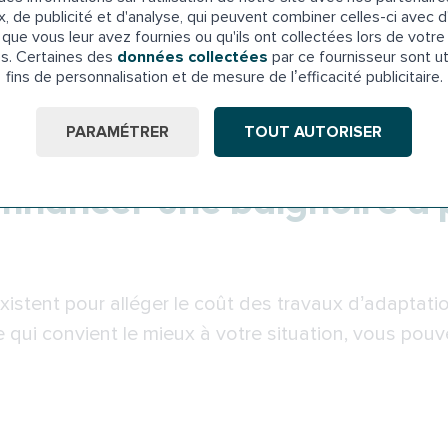
x, de publicité et d'analyse, qui peuvent combiner celles-ci avec d
que vous leur avez fournies ou qu'ils ont collectées lors de votre 
ations sur le système de remplissage et de vidage
es. Certaines des
données collectées
par ce fournisseur sont ut
aspects, elle a un inconvénient majeur. Il faut atte
fins de personnalisation et de mesure de l’efficacité publicitaire.
l faut rester à l’intérieur en attendant que la cuve 
PARAMÉTRER
TOUT AUTORISER
 financer une baignoire à
existent pour alléger le coût des travaux d’adaptati
e qui convient le mieux à votre situation, vous pouvez