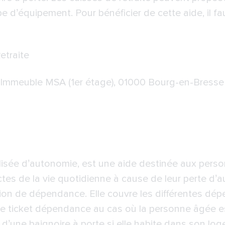
e d’équipement. Pour bénéficier de cette aide, il fa
etraite
Immeuble MSA (1er étage), 01000 Bourg-en-Bresse
lisée d’autonomie, est une aide destinée aux per
 actes de la vie quotidienne à cause de leur perte d’a
tion de dépendance. Elle couvre les différentes dép
 le ticket dépendance au cas où la personne âgée 
on d’une baignoire à porte si elle habite dans son l