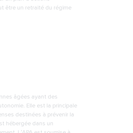
ut être un retraité du régime
sonnes âgées ayant des
utonomie. Elle est la principale
enses destinées à prévenir la
est hébergée dans un
ogement. L’APA est soumise à