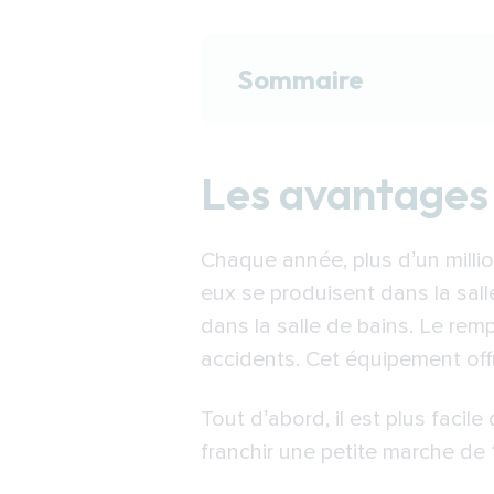
Sommaire
Les avantages de la b
Les avantages 
Choisir sa baignoire à
Les aides pour financ
Chaque année, plus d’un milli
Trouver un expert pou
eux se produisent dans la sall
dans la salle de bains. Le rem
accidents. Cet équipement of
Tout d’abord, il est plus facile 
franchir une petite marche d