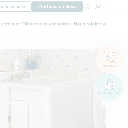
ma brochure
J’obtiens un devis
Mon
s trouver ?
Mieux nous connaître
Nous rejoindre
espace
partenaire
Mon
espace
client
VOS AVIS
ÊTRE RAPPELÉ