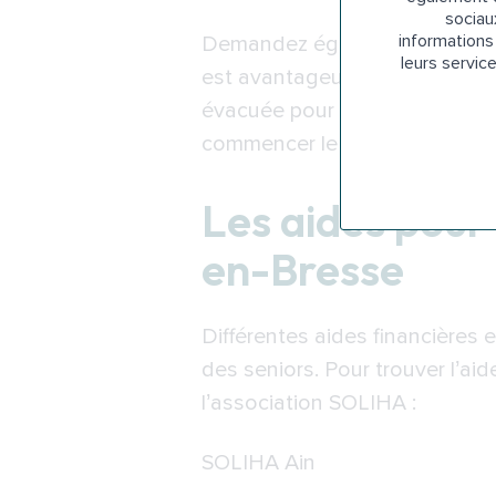
sociau
informations 
Demandez également des inform
leurs servic
est avantageuse sur plusieurs 
évacuée pour sortir. De même, i
commencer le bain.
Les aides pour
en-Bresse
Différentes aides financières 
des seniors. Pour trouver l’aid
l’association SOLIHA :
SOLIHA Ain