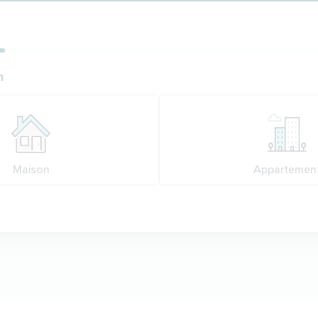
ion
n
n
Maison
Appartemen