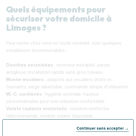
Quels équipements pour
sécuriser votre domicile à
Limoges ?
Pour rester chez vous en toute sérénité, voici quelques
installations incontournables :
Douches sécurisées
: receveur extraplat, parois
antiglisse, installation rapide sans gros travaux.
Monte-escaliers
: adaptés aux escaliers droits et
tournants, siège rabattable, commande simple d’utilisation.
W.-C. surélevés
: hygiène optimale, hauteur
personnalisable pour une utilisation confortable.
Volets roulants motorisés
: isolation renforcée,
télécommande, modèle solaire disponible.
Sols antidérapants
: idéals pour les pièces humides,
Continuer sans accepter →
nettoyage facilité, prévention des chutes.