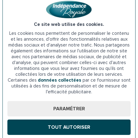
Grâce à ces équipements, vous bénéficiez d’un
environnement
accessible
et
sécurisé
pour continuer à
vivre chez vous en toute
indépendance
.
Ce site web utilise des cookies.
Les cookies nous permettent de personnaliser le contenu
💡
Astuce
: Pour plus de confort, explorez également nos
et les annonces, d'offrir des fonctionnalités relatives aux
médias sociaux et d'analyser notre trafic. Nous partageons
services associés :
également des informations sur l'utilisation de notre site
–
Portage de repas
: des menus équilibrés livrés à
avec nos partenaires de médias sociaux, de publicité et
domicile chaque jour.
d'analyse, qui peuvent combiner celles-ci avec d'autres
–
Transport adapté
: déplacements personnalisés pour
informations que vous leur avez fournies ou qu'ils ont
collectées lors de votre utilisation de leurs services.
les seniors.
Certaines des
données collectées
par ce fournisseur sont
–
Soins infirmiers à domicile
: gestion des soins
utilisées à des fins de personnalisation et de mesure de
quotidiens selon vos besoins.
l’efficacité publicitaire.
Nos équipes se déplacent dans tous les quartiers de
PARAMÉTRER
Limoges et les communes environnantes, comme Couzeix,
Isle, Panazol, Feytiat et bien d’autres localités en Haute-
TOUT AUTORISER
Vienne.