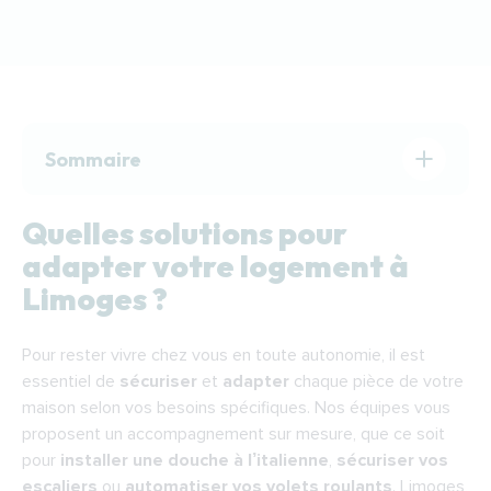
Sommaire
Quelles solutions pour adapter votre
Quelles solutions pour
logement à Limoges ?
adapter votre logement à
🔎 Sécuriser votre salle de bains pour plus
Limoges ?
de confort et de tranquillité
🔎 Faciliter l’accès à chaque étage de votre
Pour rester vivre chez vous en toute autonomie, il est
maison
essentiel de
sécuriser
et
adapter
chaque pièce de votre
🔎 Automatiser et contrôler les
maison selon vos besoins spécifiques. Nos équipes vous
équipements de votre maison
proposent un accompagnement sur mesure, que ce soit
pour
installer une douche à l’italienne
,
sécuriser vos
Quels équipements pour sécuriser votre
escaliers
ou
automatiser vos volets roulants
. Limoges,