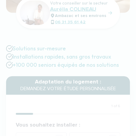
Votre conseiller sur le secteur
Aurélia COLINEAU
Ambazac et ses environs
06 31 35 61 42
Solutions sur-mesure
Installations rapides, sans gros travaux
+100 000 seniors équipés de nos solutions
Adaptation du logement :
DEMANDEZ VOTRE ÉTUDE PERSONNALISÉE
1 of 6
Votre demande
Vous souhaitez installer :
Produit