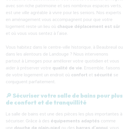
domicile à Limoges ?
avec son riche patrimoine et ses nombreux espaces verts,
F.A.Q.
est une ville agréable à vivre pour les seniors. Nos experts
en aménagement vous accompagnent pour que votre
logement reste un lieu où
chaque déplacement est sûr
et où vous vous sentez à l’aise.
Vous habitez dans le centre-ville historique, à Beaubreuil ou
dans les alentours de Landouge ? Nous intervenons
partout à Limoges pour améliorer votre quotidien et vous
aider à préserver votre
qualité de vie
. Ensemble, faisons
de votre logement un endroit où
confort
et
sécurité
se
conjuguent parfaitement.
🔎 Sécuriser votre salle de bains pour plus
de confort et de tranquillité
La salle de bains est une des pièces les plus importantes à
sécuriser. Grâce à des
équipements adaptés
comme
une
douche de plain-pied
ou des
barres d’appui
, vous