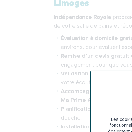
Limoges
Indépendance Royale
propos
de votre salle de bains et rép
Évaluation à domicile grat
environs, pour évaluer l’esp
Remise d’un devis gratuit 
engagement pour que vous p
Validation du devis
: une f
votre écoute tout au long d
Accompagnement pour les 
Ma Prime Adapt’
, le
crédit
Planification des travaux
:
douche.
Les cookie
fonctionnal
Installation rapide et prof
également d