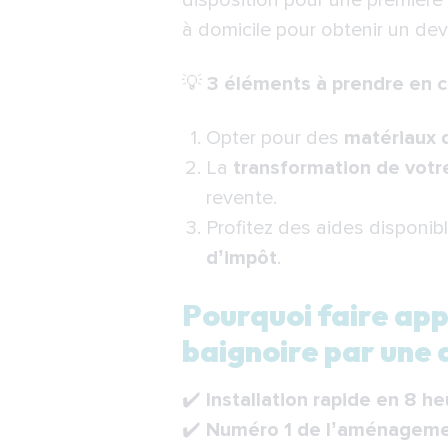
disposition pour une premièr
à domicile pour obtenir un devi
💡
3 éléments à prendre en 
Opter pour des
matériaux 
La
transformation de votr
revente.
Profitez des aides disponibl
d’impôt
.
Pourquoi faire ap
baignoire par une 
✔️
Installation rapide en 8 h
✔️
Numéro 1 de l’aménagemen