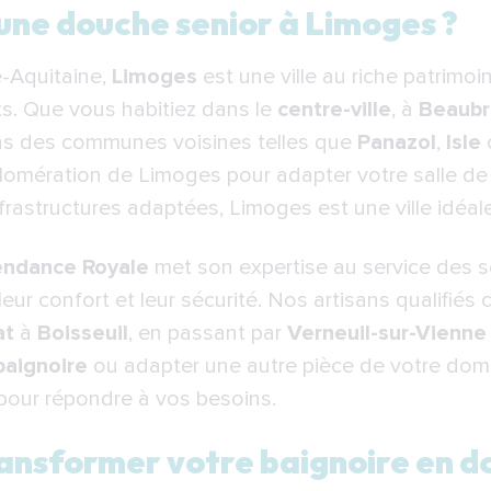
e douche senior à Limoges ?
 une douche senior à Limoges ?
sformer votre baignoire en douche senior à Limoges
e-Aquitaine,
Limoges
est une ville au riche patrimo
écessaire pour remplacer une baignoire par une douche
ts. Que vous habitiez dans le
centre-ville
, à
Beaubr
 à Indépendance Royale pour remplacer votre baignoire
ns des communes voisines telles que
Panazol
,
Isle
glomération de Limoges pour adapter votre salle d
terviennent dans toute la région de Limoges :
frastructures adaptées, Limoges est une ville idéale
endance Royale
met son expertise au service des 
leur confort et leur sécurité. Nos artisans qualifiés
at
à
Boisseuil
, en passant par
Verneuil-sur-Vienne
baignoire
ou adapter une autre pièce de votre dom
pour répondre à vos besoins.
ansformer votre baignoire en d