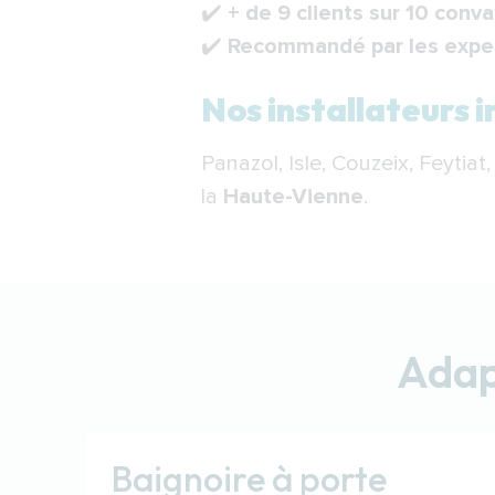
✔️
+ de 9 clients sur 10 conv
✔️
Recommandé par les exper
Nos installateurs 
Panazol, Isle, Couzeix, Feytiat
la
Haute-Vienne
.
Adap
Baignoire à porte