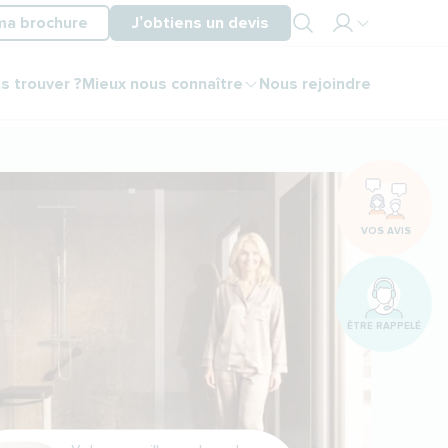
ma brochure
J’obtiens un devis
Mon
s trouver ?
Mieux nous connaître
Nous rejoindre
espace
partenaire
Mon
espace
client
VOS AVIS
ÊTRE RAPPELÉ