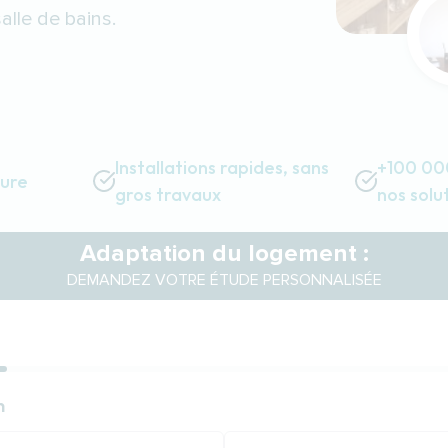
lle de bains.
Installations rapides, sans
+100 000
sure
gros travaux
nos solu
Adaptation du logement :
DEMANDEZ VOTRE ÉTUDE PERSONNALISÉE
ion
n
n