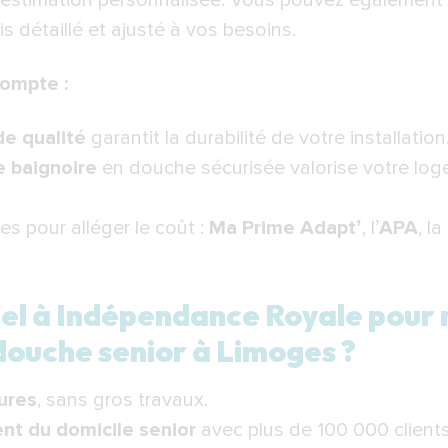
e estimation personnalisée. Vous pouvez égaleme
s détaillé et ajusté à vos besoins.
compte :
de qualité
garantit la durabilité de votre installation
e baignoire
en douche sécurisée valorise votre log
es pour alléger le coût :
Ma Prime Adapt’
, l’
APA
, la
pel à Indépendance Royale pour
douche senior à Limoges ?
eures
, sans gros travaux.
t du domicile senior
avec plus de 100 000 clients 