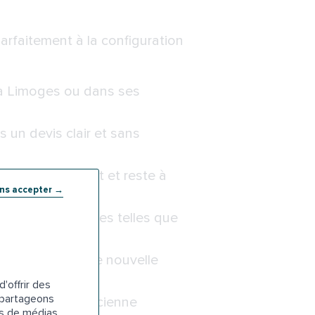
arfaitement à la configuration
 à Limoges ou dans ses
s un devis clair et sans
arge votre projet et reste à
ans accepter →
demande des aides telles que
tallation de votre nouvelle
'offrir des
s partageons
s démontent l’ancienne
es de médias