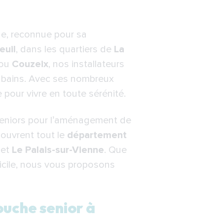
ine, reconnue pour sa
 senior à Limoges ?
euil
, dans les quartiers de
La
 par une douche senior à
ou
Couzeix
, nos installateurs
e bains. Avec ses nombreux
 pour vivre en toute sérénité.
seniors pour l’aménagement de
 couvrent tout le
département
et
Le Palais-sur-Vienne
. Que
icile, nous vous proposons
ouche senior à