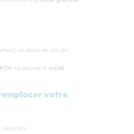
nt demander une
visite gratuite
.
ement, un atout en cas de
PCH
, ou encore le
crédit
 remplacer votre
satisfaits.