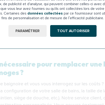
uvelle douche
sur mesure.
x, de publicité et d'analyse, qui peuvent combiner celles-ci avec d
que vous leur avez fournies ou qu'ils ont collectées lors de votre 
quipement
: nos équipes vous montrent comment utili
es. Certaines des
données collectées
par ce fournisseur sont ut
fins de personnalisation et de mesure de l’efficacité publicitaire.
ous nous chargeons de l’évacuation de tous les déc
s puissiez profiter immédiatement de votre nouvel 
PARAMÉTRER
TOUT AUTORISER
tuée à l’étage ?
Pensez à installer un
monte-escal
 nécessaire pour remplacer une 
moges ?
 baignoire et vous vous interrogez sur les coûts ? 
a configuration de votre salle de bains, la taille de 
ntien, siège de douche, etc.). Notre service client, 