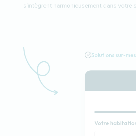
s’intègrent harmonieusement dans votre sa
Solutions sur-me
Habitat
Votre habitatio
Votre habitatio