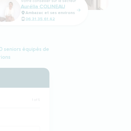
Votre conseiller sur le secteur
Aurélia COLINEAU
Ambazac et ses environs
06 31 35 61 42
 seniors équipés de
tions
1 of 5