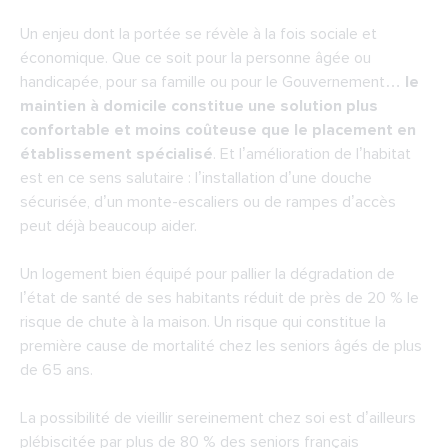
Quelques précisions quant aux aides
Un enjeu dont la portée se révèle à la fois sociale et
remplacées par Ma Prime Adapt' à partir de
économique. Que ce soit pour la personne âgée ou
janvier 2024
handicapée, pour sa famille ou pour le Gouvernement…
le
Des travaux facilités par l’attribution d’un
maintien à domicile constitue une solution plus
AMO
confortable et moins coûteuse que le placement en
établissement spécialisé
. Et l’amélioration de l’habitat
est en ce sens salutaire : l’installation d’une douche
sécurisée, d’un monte-escaliers ou de rampes d’accès
peut déjà beaucoup aider.
Un logement bien équipé pour pallier la dégradation de
l’état de santé de ses habitants réduit de près de 20 % le
risque de chute à la maison. Un risque qui constitue la
première cause de mortalité chez les seniors âgés de plus
de 65 ans.
La possibilité de vieillir sereinement chez soi est d’ailleurs
plébiscitée par plus de 80 % des seniors français