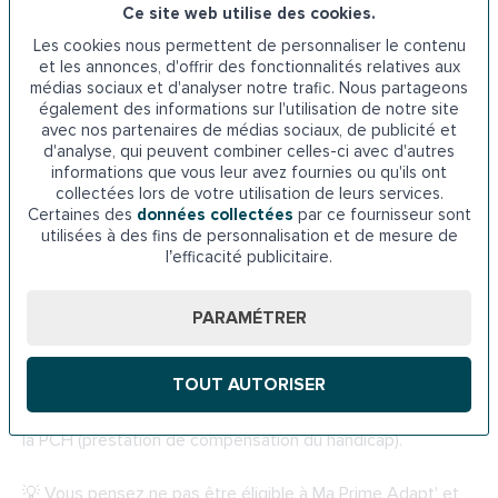
précarité des seniors, il sera uniquement
accessible aux
Ce site web utilise des cookies.
demandeurs dont les revenus sont considérés
Les cookies nous permettent de personnaliser le contenu
comme « modestes » ou « très modestes »
. Ces
et les annonces, d'offrir des fonctionnalités relatives aux
médias sociaux et d'analyser notre trafic. Nous partageons
catégories de ressources correspondent à celles définies
également des informations sur l'utilisation de notre site
par le barème de l’Agence nationale de l’habitat (ANAH),
avec nos partenaires de médias sociaux, de publicité et
disponible en ligne. Notons que cette grille tient compte du
d'analyse, qui peuvent combiner celles-ci avec d'autres
lieu de vie et du nombre de personnes constituant le
informations que vous leur avez fournies ou qu'ils ont
collectées lors de votre utilisation de leurs services.
ménage.
Certaines des
données collectées
par ce fournisseur sont
utilisées à des fins de personnalisation et de mesure de
Néanmoins, afin de toucher un maximum de personnes,
l’efficacité publicitaire.
cette prime n’est pas réservée qu’aux plus de 70 ans. Elle
concerne aussi
les seniors âgés de 60 à 69 ans
, sous
PARAMÉTRER
réserve de pouvoir prouver une perte d’autonomie de
stade Gir 1, 2, 3, 4, 5 ou 6. L
es personnes handicapées
TOUT AUTORISER
également, sans condition d’âge
, mais attestant d’un
taux d’incapacité d’au minimum 50 % ou d’une éligibilité à
la PCH (prestation de compensation du handicap).
💡 Vous pensez ne pas être éligible à Ma Prime Adapt' et