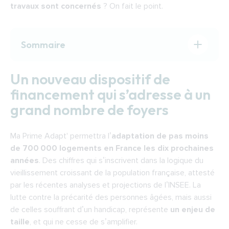
travaux sont concernés
? On fait le point.
Sommaire
Un nouveau dispositif de financement qui
Un nouveau dispositif de
s’adresse à un grand nombre de foyers
financement qui s’adresse à un
Une aide financière qui profite au
grand nombre de foyers
développement de la prévention et au bien
vieillir chez soi
Une prime enfin éligible aux plus de 70 ans
Ma Prime Adapt' permettra l’
adaptation de pas moins
sans condition de perte d’autonomie
de 700 000 logements en France les dix prochaines
années
. Des chiffres qui s’inscrivent dans la logique du
Un plafond généreux, un grand avantage de
vieillissement croissant de la population française, attesté
Ma Prime Adapt'
par les récentes analyses et projections de l’INSEE. La
L’opportunité de créer un parcours usager
lutte contre la précarité des personnes âgées, mais aussi
simplifié, un autre intérêt de Ma Prime Adapt'
de celles souffrant d’un handicap, représente
un enjeu de
Un guichet unique
taille
, et qui ne cesse de s’amplifier.