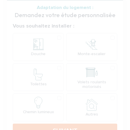
Adaptation du logement :
Demandez votre étude personnalisée
Votre demande
Vous souhaitez installer :
Produit
Douche
Monte-escalier
Volets roulants
Toilettes
motorisés
Chemin lumineux
Autres