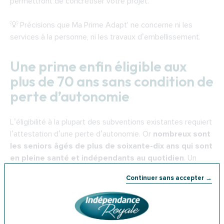
permettront de concrétiser votre projet.
💡 Précisions que Ma Prime Adapt' ne concerne ni les
services à la personne, ni les travaux d’embellissement.
Une prime enfin éligible aux
plus de 70 ans sans condition de
perte d’autonomie
L’éligibilité à la plupart des subventions existantes requiert
l’attestation d’une perte d’autonomie. Or
nombreux sont
les seniors âgés de plus de soixante-dix ans qui sont
en pleine santé et indépendants au quotidien
. Un
constat en accord avec un autre avantage de Ma Prime
Continuer sans accepter →
Adapt' : elle est ouverte aux septuagénaires qu’ils soient
autonomes ou non.
L’un des objectifs de ce dispositif étant de lutter contre la