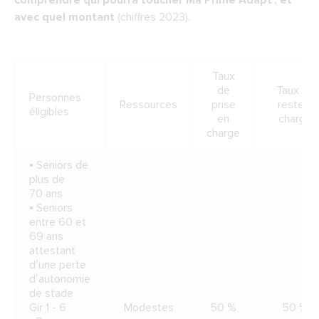
comprendre qui pourra toucher Ma Prime Adapt', et
avec quel montant
(chiffres 2023).
Taux
de
Taux de
Personnes
Ressources
prise
reste à
éligibles
en
charge
charge
▪ Seniors de
plus de
70 ans
▪ Seniors
entre 60 et
69 ans
attestant
d’une perte
d’autonomie
de stade
Gir 1 - 6
Modestes
50 %
50 %