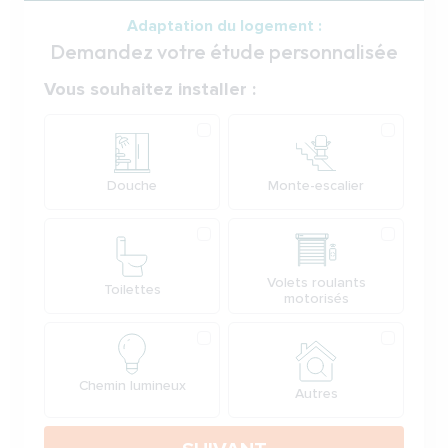
Adaptation du logement :
Demandez votre étude personnalisée
Votre demande
Vous souhaitez installer :
Produit
Douche
Monte-escalier
Volets roulants
Toilettes
motorisés
Chemin lumineux
Autres