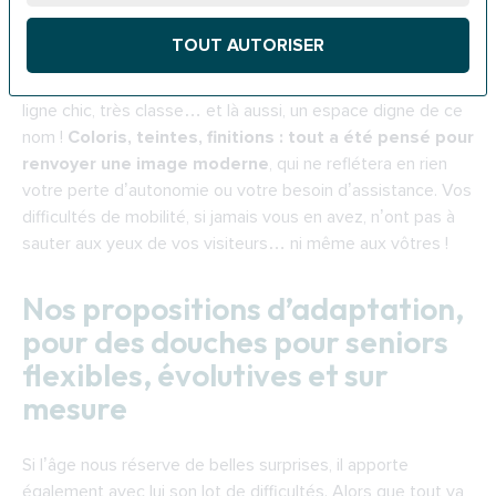
et sa barre d’appui (classique ou en chrome). Loin des
usuelles cabines de douches intégrales seniors, elle offre
TOUT AUTORISER
un bel espace à l’italienne
. Quant à la StylDouche®, elle
saura convaincre les plus esthètes d’entre vous grâce à sa
ligne chic, très classe… et là aussi, un espace digne de ce
nom !
Coloris, teintes, finitions : tout a été pensé pour
renvoyer une image moderne
, qui ne reflétera en rien
votre perte d’autonomie ou votre besoin d’assistance. Vos
difficultés de mobilité, si jamais vous en avez, n’ont pas à
sauter aux yeux de vos visiteurs… ni même aux vôtres !
Nos propositions d’adaptation,
pour des douches pour seniors
flexibles, évolutives et sur
mesure
Si l’âge nous réserve de belles surprises, il apporte
également avec lui son lot de difficultés. Alors que tout va