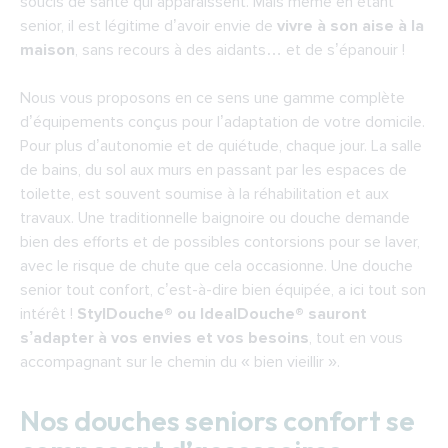
soucis de santé qui apparaissent. Mais même en étant
un élégant cocon
senior, il est légitime d’avoir envie de
vivre à son aise à la
Nos propositions d’adaptation, pour des
maison
, sans recours à des aidants… et de s’épanouir !
douches pour seniors flexibles, évolutives et
sur mesure
Nous vous proposons en ce sens une gamme complète
Une douche senior confortable, car
d’équipements conçus pour l’adaptation de votre domicile.
modulable en fonction de votre degré de
Pour plus d’autonomie et de quiétude, chaque jour. La salle
mobilité et de votre besoin de sécurité
de bains, du sol aux murs en passant par les espaces de
toilette, est souvent soumise à la réhabilitation et aux
Des projets souples, pour une salle de
travaux. Une traditionnelle baignoire ou douche demande
bains qui corresponde à vos aspirations de vie
bien des efforts et de possibles contorsions pour se laver,
avec le risque de chute que cela occasionne. Une douche
Une douche senior confortable installée en 8
senior tout confort, c’est-à-dire bien équipée, a ici tout son
h dans votre salle de bains, sans gros travaux
intérêt !
StylDouche
® ou
IdealDouche
® sauront
s’adapter à vos envies et vos besoins
, tout en vous
accompagnant sur le chemin du « bien vieillir ».
Nos douches seniors confort se