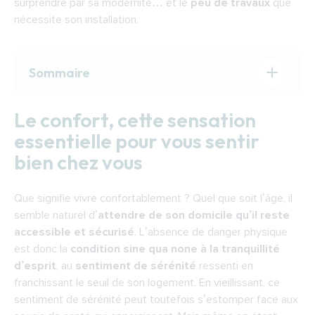
surprendre par sa modernité… et le
peu de travaux
que
nécessite son installation.
Sommaire
Le confort, cette sensation essentielle pour
Le confort, cette sensation
vous sentir bien chez vous
essentielle pour vous sentir
Nos douches seniors confort se composent
bien chez vous
d’accessoires propices à votre bien-être
Choisir les bonnes options pour votre
Que signifie vivre confortablement ? Quel que soit l’âge, il
douche, un cheminement nécessaire et
semble naturel d’
attendre de son domicile qu’il reste
bénéfique
accessible et sécurisé
. L’absence de danger physique
Retrouver du confort grâce aux
est donc la
condition sine qua none à la tranquillité
accessoires ergonomiques
d’esprit
, au
sentiment de sérénité
ressenti en
franchissant le seuil de son logement. En vieillissant, ce
Le design d’une douche senior tout confort,
sentiment de sérénité peut toutefois s’estomper face aux
pensé pour transformer votre salle de bains en