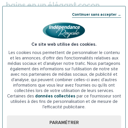
bains en un élégant cocon
Continuer sans accepter →
Parce que vieillir ne doit pas vous obliger à renoncer à vos
goûts, nous mettons un point d’honneur à
soigner le
design de nos produits
. Et ce, des parois aux
revêtements en passant par le receveur, le siège, etc. Le
Ce site web utilise des cookies.
confort, c’est aussi pouvoir satisfaire son appétence pour
Les cookies nous permettent de personnaliser le contenu
les jolies choses, et ça, nous l’avons bien compris. Chez
et les annonces, d'offrir des fonctionnalités relatives aux
nous, si les accessoires peuvent être considérés comme
médias sociaux et d'analyser notre trafic. Nous partageons
des appuis à la personne, tout est fait pour en
atténuer la
également des informations sur l'utilisation de notre site
connotation médicalisée
: nous préférons faire rimer
avec nos partenaires de médias sociaux, de publicité et
d'analyse, qui peuvent combiner celles-ci avec d'autres
maintien à domicile avec intimité ! Nous avons conçu des
informations que vous leur avez fournies ou qu'ils ont
modèles aux
lignes épurées et contemporaines
. Leurs
collectées lors de votre utilisation de leurs services.
atouts : une élégance incontestable, alliée à un
Certaines des
données collectées
par ce fournisseur sont
aménagement et une sécurité optimisés.
utilisées à des fins de personnalisation et de mesure de
l’efficacité publicitaire.
Notre gamme IdealDouche®, toutes options, se révèle à la
fois très ergonomique avec son siège rabattable antiglisse
PARAMÉTRER