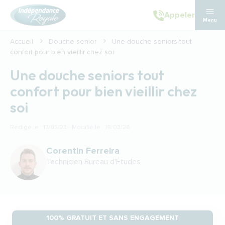
Aller au contenu principal
Appeler
Menu
Accueil
Douche senior
Une douche seniors tout
confort pour bien vieillir chez soi
Une douche seniors tout
confort pour bien vieillir chez
soi
Rédigé le : 17/05/23 · Modifié le : 19/03/26
Corentin Ferreira
Technicien Bureau d'Études
100% GRATUIT ET SANS ENGAGEMENT