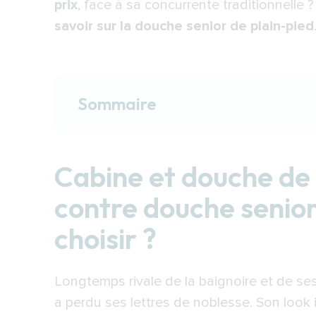
prix
, face à sa concurrente traditionnelle ?
savoir sur la douche senior de plain-pied
Sommaire
Cabine et douche de plain-pied cla
que choisir ?
Cabine et douche de 
Les douches italiennes : une solut
contre douche senior 
domicile
choisir ?
La douche senior à l’italienne : p
version classique ?
Les travaux et leurs montants : un
Longtemps rivale de la baignoire et de s
senior
a perdu ses lettres de noblesse. Son look 