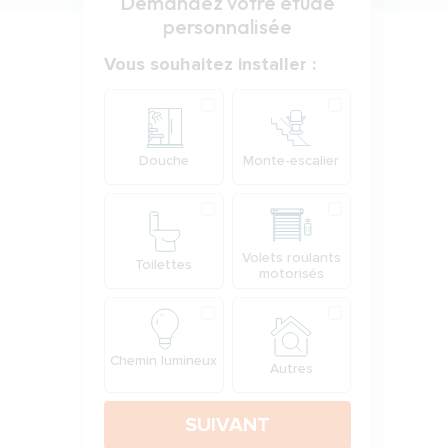
Demandez votre étude
personnalisée
Votre demande
Vous souhaitez installer :
Produit
Douche
Monte-escalier
Volets roulants
Toilettes
motorisés
Chemin lumineux
Autres
SUIVANT