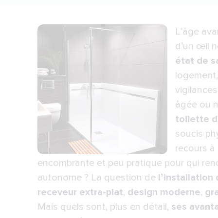
L’âge avan
d’un œil n
état de s
logement,
vigilances
âgée ou n
toilette 
soucis phy
recours à 
encombrante et peu pratique pour qui ren
autonome ? La question de
l’installation
receveur extra-plat
,
design moderne
,
gr
Mais quels sont, plus en détail,
ses avant