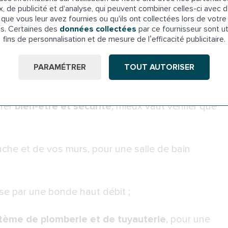
x, de publicité et d'analyse, qui peuvent combiner celles-ci avec d
nne : plus fiable et avantageuse
que vous leur avez fournies ou qu'ils ont collectées lors de votre 
es. Certaines des
données collectées
par ce fournisseur sont ut
ion classique ?
fins de personnalisation et de mesure de l’efficacité publicitaire.
ne et son bac sont déjà dépassés. Il faut dire
PARAMÉTRER
TOUT AUTORISER
t montre d’arguments convaincants, notamment
our être bien certain d’investir dans un
urer
bien-être et sécurité
, mieux vaut vérifier que
che et de vos murs, pour une salle de bain
ise par une bonde haut débit ;
tème de plomberie et de tuyauterie
, pour une