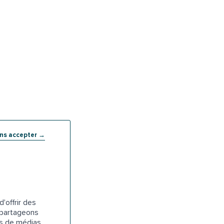
ans accepter →
'offrir des
s partageons
es de médias