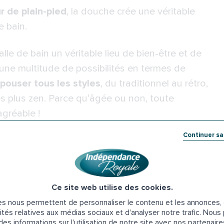
r de plain-pied
, la douche crée une véritable
e bain.
salle de bain un véritable lieu de bien-être et de
 une multitude de possibilités en termes de
pouser tous les styles
, du traditionnel au rétro,
es plus zen. Parce qu’âgée ou non, toute
agréable !
Continuer s
qu’elles procurent
. Des dimensions de 0,90 m x
qu’il soit ou non PMR ou senior, une toilette en
Ce site web utilise des cookies.
facilitant l’entrée et la sortie des personnes à
s nous permettent de personnaliser le contenu et les annonces, d
d’autonomie.
ités relatives aux médias sociaux et d'analyser notre trafic. Nou
es informations sur l'utilisation de notre site avec nos partenair