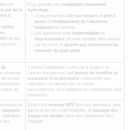
dement 
Pour garantir une
 installation totalement 
le sol de la 
hydrofuge
 : 
hes à 
Le receveur est taillé 
sur mesure
 et 
prêt à 
poser
 à l’
emplacement de l’ancienne 
u moins
, 
baignoire
 ou douche.
eau.
Les panneaux sont
 imperméables 
et 
ité
 sur les 
imputrescibles
. Ils sont installés directement 
la douche.
sur les murs et 
ajustés aux dimensions du 
receveur de plain-pied
.
de 
Comme l’intégration s’effectue à la place de 
n et bonde 
l’ancien équipement, 
nul besoin de modifier la 
nécessité 
tuyauterie ni la plomberie
. L’ensemble des 
entimètres 
opérations se déroule par un simple 
 digne de 
raccordement, en s’adaptant aux installations déjà 
existantes. 
mentation en 
Grâce à la 
mousse XPS
 dont nos panneaux sont 
s saignées 
garnis et qui les rend évidables, le 
passage des 
s
. Attention, 
tuyaux est facilité
, pour une robinetterie bien 
s des 
intégrée.