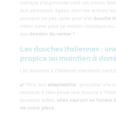
manque d’ergonomie sont ses points faibl
Nos modèles de douche senior à l’
aux personnes âgées, dont les actions mot
installation au plus près de vos beso
pourquoi ne pas opter pour une
douche de
Le conseil Indépendance Royale : 
mieux opter pour sa version classique ou
StylDouche® : l’alliance du bien-ê
aux
besoins du senior
?
IdealDouche® : quand ergonomie e
personne
Les douches italiennes : un
propice au maintien à domi
Les atouts de l’offre Indépendanc
service de votre salle de bain
Les douches à l’italienne standards sont p
✔️ Pour leur
adaptabilité
: posséder une sa
renoncer à faire poser une douche à l’ita
plusieurs tailles,
elles sauront se fondre d
de votre pièce
.