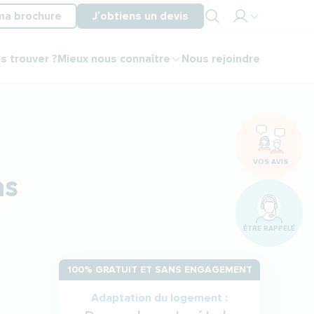
ma brochure
J’obtiens un devis
Mon
s trouver ?
Mieux nous connaître
Nous rejoindre
espace
partenaire
Mon
espace
client
VOS AVIS
ns
ÊTRE RAPPELÉ
100% GRATUIT ET SANS ENGAGEMENT
Adaptation du logement :