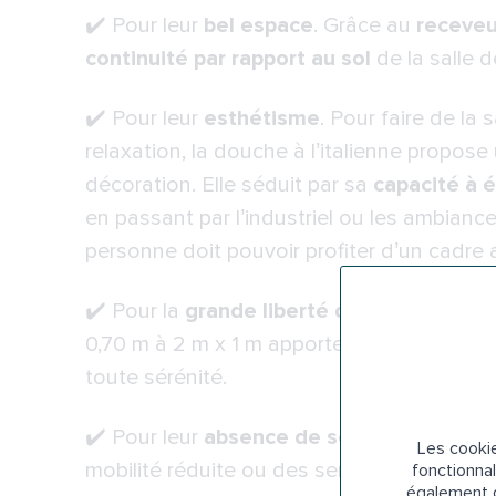
✔️ Pour leur
bel espace
. Grâce au
receveu
continuité par rapport au sol
de la salle d
✔️ Pour leur
esthétisme
. Pour faire de la 
relaxation, la douche à l’italienne propose
décoration. Elle séduit par sa
capacité à é
en passant par l’industriel ou les ambianc
personne doit pouvoir profiter d’un cadre 
✔️ Pour la
grande liberté de mouvement 
0,70 m à 2 m x 1 m apporteront à l’usager, 
toute sérénité.
✔️ Pour leur
absence de seuil à franchir
, 
Les cookie
mobilité réduite ou des seniors en perte 
fonctionnal
également d