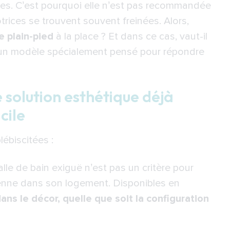
es. C’est pourquoi elle n’est pas recommandée
italienne : bien faire son choix pour une
rices se trouvent souvent freinées. Alors,
ins
 plain-pied
à la place ? Et dans ce cas, vaut-il
se poser les bonnes questions
 un modèle spécialement pensé pour répondre
tre et de l’esthétisme
t sécurité deviennent les meilleures aides à la
e solution esthétique déjà
cile
e Royale : un savoir-faire professionnel au
lébiscitées :
lle de bain exiguë n’est pas un critère pour
lienne dans son logement. Disponibles en
ans le décor, quelle que soit la configuration