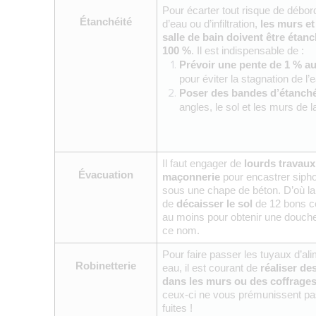
Pour écarter tout risque de débor
Étanchéité
d’eau ou d’infiltration, 
les murs et 
salle de bain doivent être étanc
100 %
. Il est indispensable de : 
Prévoir une pente de 1 % a
pour éviter la stagnation de l’
Poser des bandes d’étanché
angles, le sol et les murs de 
Il faut engager de 
lourds travaux 
Évacuation
maçonnerie 
pour encastrer sipho
sous une chape de béton. D’où la 
de 
décaisser le sol
 de 12 bons c
au moins pour obtenir une douche
ce nom.
Pour faire passer les tuyaux d’ali
Robinetterie
eau, il est courant de 
réaliser de
dans les murs ou des coffrage
ceux-ci ne vous prémunissent pa
fuites ! 