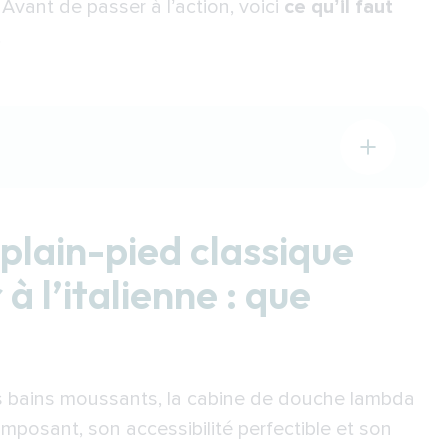
 Avant de passer à l’action, voici
ce qu’il faut
.
ssique contre douche senior à l’italienne :
plain-pied classique
ion esthétique déjà propice au maintien à
à l’italienne : que
lus fiable et avantageuse que sa concurrente en
 atout de plus pour la douche à l’italienne pour
es bains moussants, la cabine de douche lambda
imposant, son accessibilité perfectible et son