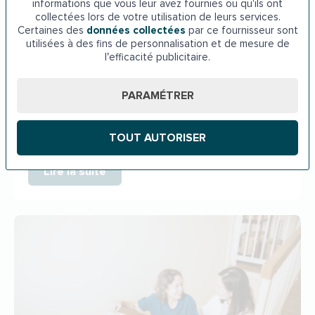
informations que vous leur avez fournies ou qu'ils ont
collectées lors de votre utilisation de leurs services.
Certaines des
données collectées
par ce fournisseur sont
utilisées à des fins de personnalisation et de mesure de
Publié le
01/01/70
l’efficacité publicitaire.
Peut-on installer un monte-escalier dans
des escaliers étroits ou en colimaçon ?
PARAMÉTRER
Vous pensez que votre escalier est trop étroit pour
accueillir un monte-escalier ? Cette idée vous freine
dans votre projet…
TOUT AUTORISER
Lire la suite