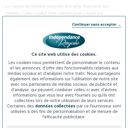
La caisse de retraite propose une aide financière aux
seniors. Celle-ci peut être utilisée pour couvrir les
dépenses liées aux travaux tels que l’installation d’un
Continuer sans accepter →
monte-escalier. Pour en bénéficier, il faut envoyer la
demande à la Carsat du Sud-Est.
Adresse de la
Carsat du Sud-Est
: immeuble "le président,
90 Bd Georges Pompidou, 05000 Gap
Ce site web utilise des cookies.
Les cookies nous permettent de personnaliser le contenu
Téléphone : 09 71 10 39 60
et les annonces, d'offrir des fonctionnalités relatives aux
médias sociaux et d'analyser notre trafic. Nous partageons
également des informations sur l'utilisation de notre site
6. Les aides de la
CAF à Gap
avec nos partenaires de médias sociaux, de publicité et
d'analyse, qui peuvent combiner celles-ci avec d'autres
informations que vous leur avez fournies ou qu'ils ont
La Caisse d’allocations familiales est l’un des organismes
collectées lors de votre utilisation de leurs services.
qui proposent des subventions à Gap. L’aide qu’elle
Certaines des
données collectées
par ce fournisseur sont
propose est destinée uniquement à ses membres. Les
utilisées à des fins de personnalisation et de mesure de
personnes âgées éligibles à ce type de subvention
l’efficacité publicitaire.
peuvent ainsi envoyer leur dossier de demande à la CAF