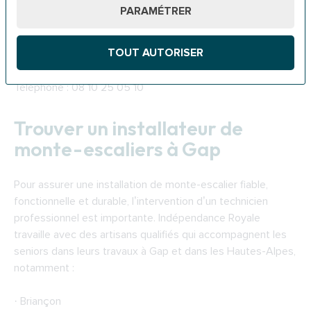
de Gap.
PARAMÉTRER
Adresse de la CAF à Gap : 10 Bd Georges Pompidou,
TOUT AUTORISER
05008 Gap
Téléphone : 08 10 25 05 10
Trouver un installateur de
monte-escaliers à Gap
Pour assurer une installation de monte-escalier fiable,
fonctionnelle et durable, l’intervention d’un technicien
professionnel est importante. Indépendance Royale
travaille avec des artisans qualifiés qui accompagnent les
seniors dans leurs travaux à Gap et dans les Hautes-Alpes,
notamment :
· Briançon