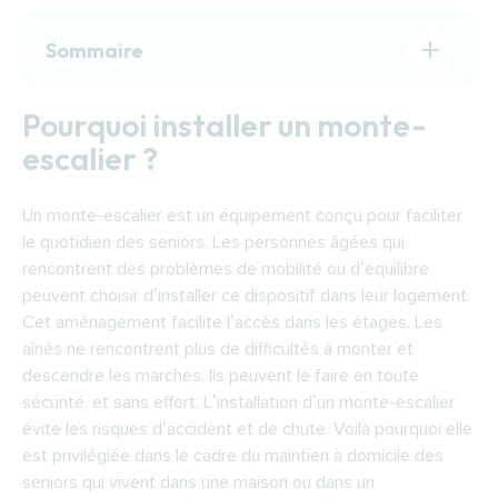
Sommaire
Pourquoi installer un monte-escalier ?
Pourquoi installer un monte-
Comment choisir un monte-escalier ?
escalier ?
Comment fonctionne un monte-escalier ?
Financer l’installation d’un monte-escalier à
Un monte-escalier est un équipement conçu pour faciliter
Gap
le quotidien des seniors. Les personnes âgées qui
Trouver un installateur de monte-escaliers à
rencontrent des problèmes de mobilité ou d’équilibre
Gap
peuvent choisir d’installer ce dispositif dans leur logement.
Cet aménagement facilite l’accès dans les étages. Les
aînés ne rencontrent plus de difficultés à monter et
descendre les marches. Ils peuvent le faire en toute
sécurité, et sans effort. L’installation d’un monte-escalier
évite les risques d’accident et de chute. Voilà pourquoi elle
est privilégiée dans le cadre du maintien à domicile des
seniors qui vivent dans une maison ou dans un