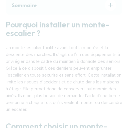
Sommaire
Pourquoi installer un monte-escalier ?
Pourquoi installer un monte-
Comment choisir un monte-escalier ?
escalier ?
Comment fonctionne un monte-escalier ?
Financer l’installation d’un monte-escalier à
Un monte-escalier facilite avant tout la montée et la
Nanterre
descente des marches. Il s’agit de l’un des équipements à
Trouver un installateur de monte-escaliers à
privilégier dans le cadre du maintien à domicile des seniors.
Nanterre
Grâce à ce dispositif, ces derniers peuvent emprunter
l’escalier en toute sécurité et sans effort. Cette installation
limite les risques d’accident et de chute dans les maisons
à étage. Elle permet donc de conserver l’autonomie des
aînés. Ils n’ont plus besoin de demander l’aide d’une tierce
personne à chaque fois qu’ils veulent monter ou descendre
un escalier.
Comment choisir un monte-