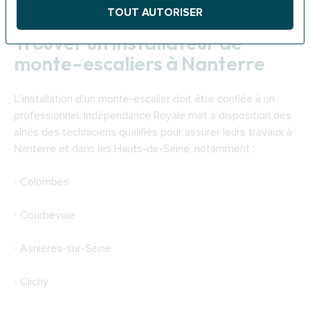
Téléphone : 08 10 25 92 10
TOUT AUTORISER
Trouver un installateur de
monte-escaliers à Nanterre
L’installation d’un monte-escalier doit être confiée à un
professionnel. Indépendance Royale met à disposition des
aînés des techniciens qualifiés pour assurer leurs travaux à
Nanterre et dans les Hauts-de-Seine, notamment :
· Colombes
· Courbevoie
· Asnières-sur-Seine
· Clichy