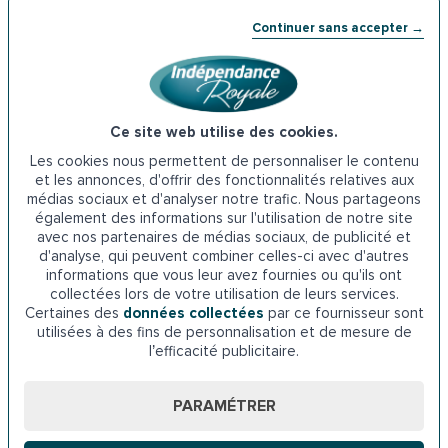
au Conseil départemental des Hauts-de-Seine.
Continuer sans accepter →
Adresse du Conseil départemental des Hauts-de-Seine :
La Défense, 57 Rue des Longues Raies, 92000 Nanterre
Ce site web utilise des cookies.
Téléphone : 08 06 00 00 92
Les cookies nous permettent de personnaliser le contenu
et les annonces, d'offrir des fonctionnalités relatives aux
6. Les aides de la
CAF de Nanterre
médias sociaux et d'analyser notre trafic. Nous partageons
également des informations sur l'utilisation de notre site
La Caisse d’allocations familiales finance des travaux en
avec nos partenaires de médias sociaux, de publicité et
d'analyse, qui peuvent combiner celles-ci avec d'autres
vue d’améliorer l’autonomie des seniors tels que
informations que vous leur avez fournies ou qu'ils ont
l’installation d’un monte-escalier. Cette aide s’adresse
collectées lors de votre utilisation de leurs services.
uniquement aux personnes âgées membres de la CAF. La
Certaines des
données collectées
par ce fournisseur sont
demande est à envoyer à la CAF de Nanterre.
utilisées à des fins de personnalisation et de mesure de
l’efficacité publicitaire.
Adresse de la CAF de Nanterre : 70-88 Rue Paul Lescop,
92000 Nanterre
PARAMÉTRER