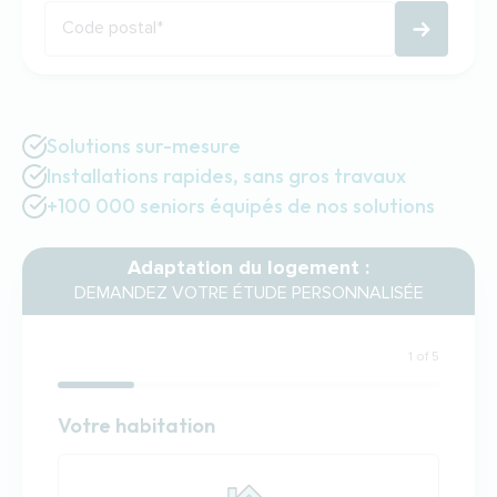
Code postal
*
Solutions sur-mesure
Installations rapides, sans gros travaux
+100 000 seniors équipés de nos solutions
Adaptation du logement :
DEMANDEZ VOTRE ÉTUDE PERSONNALISÉE
1 of 5
Habitation
Votre habitation
Votre habitation