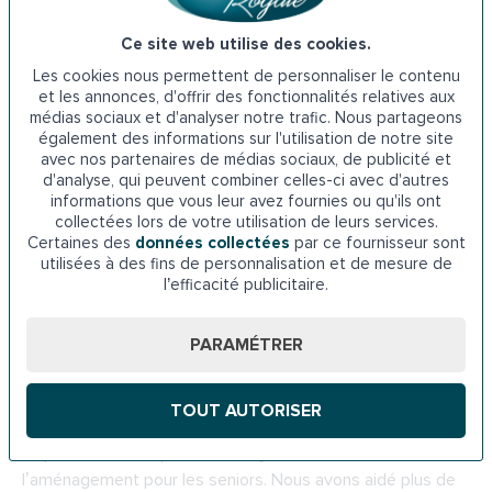
Nos installateurs locaux se déplacent rapidement pour
évaluer votre escalier et effectuer une installation soignée.
Ce site web utilise des cookies.
Que vous habitiez à
Dijon
,
Chenôve
,
Talant
,
Quetigny
,
Les cookies nous permettent de personnaliser le contenu
ou
Longvic
, notre réseau d’experts locaux assure un
et les annonces, d'offrir des fonctionnalités relatives aux
médias sociaux et d'analyser notre trafic. Nous partageons
service de proximité avec des interventions rapides et
également des informations sur l'utilisation de notre site
efficaces.
avec nos partenaires de médias sociaux, de publicité et
d'analyse, qui peuvent combiner celles-ci avec d'autres
Installation rapide, respect des délais
informations que vous leur avez fournies ou qu'ils ont
collectées lors de votre utilisation de leurs services.
Certaines des
données collectées
par ce fournisseur sont
Nous planifions l’installation selon vos disponibilités pour
utilisées à des fins de personnalisation et de mesure de
minimiser les perturbations dans votre quotidien. Notre
l’efficacité publicitaire.
objectif ? Une mise en place en moins de 24 heures pour
vous garantir une autonomie retrouvée au plus vite.
PARAMÉTRER
Une expertise reconnue depuis plus de 20
ans
TOUT AUTORISER
Depuis 2003, Indépendance Royale est le leader de
l’aménagement pour les seniors. Nous avons aidé plus de