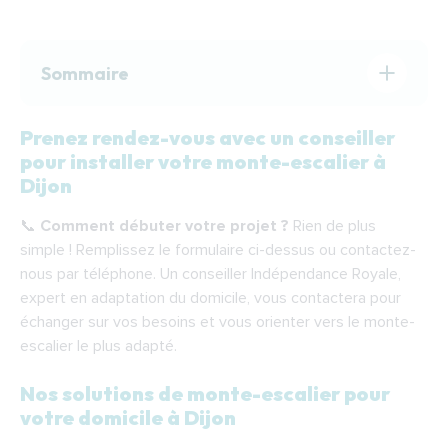
Sommaire
Prenez rendez-vous avec un conseiller
Prenez rendez-vous avec un conseiller pour
pour installer votre monte-escalier à
installer votre monte-escalier à Dijon
Dijon
Nos solutions de monte-escalier pour votre
📞
Comment débuter votre projet ?
Rien de plus
domicile à Dijon
simple ! Remplissez le formulaire ci-dessus ou contactez-
Étapes de l’installation de votre monte-
nous par téléphone. Un conseiller Indépendance Royale,
escalier à Dijon
expert en adaptation du domicile, vous contactera pour
échanger sur vos besoins et vous orienter vers le monte-
Financer votre monte-escalier à Dijon
escalier le plus adapté.
Indépendance Royale : votre partenaire
pour l’installation d’un monte-escalier à Dijon
Nos solutions de monte-escalier pour
votre domicile à Dijon
F.A.Q.