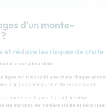
nte-escalier au quotidien ?
uire les risques de chute
tages d’un monte-
ges en toute autonomie
 ?
idien
sir ?
et réduire les risques de chute
ectrique polyvalent pour intérieur et extérieur
 domicile est primordiale
!
r innovant pour escaliers courbes
lassique, fiable et sans gadgets superflus
 âgée sur trois subit une chute chaque année
.
les d’un nombre important de ces accidents.
ier ? Et quelles solutions de financement
auteuil élévateur ?
rablement ces risques. En effet,
le siège
t
e les marches de manière stable et sécurisée
.