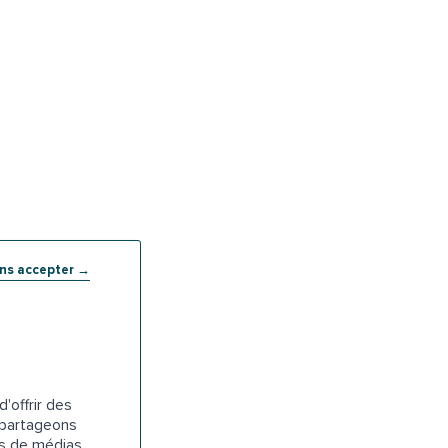
ans accepter →
'offrir des
s partageons
es de médias