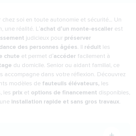
lir chez soi en toute autonomie et sécurité... Un
, une réalité. L’
achat d’un monte-escalier
est
issement
judicieux pour
préserver
ndance des personnes âgées
. Il
réduit
les
e chute
et permet d’
accéder
facilement à
tage
du domicile. Senior ou aidant familial, ce
s accompagne dans votre réflexion. Découvrez
rents modèles de
fauteuils élévateurs,
les
s
, les
prix
et
options de financement
disponibles,
 une
installation rapide et sans gros travaux
.