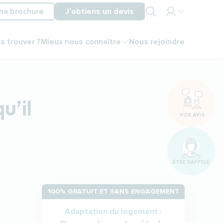
ma brochure
J’obtiens un devis
Mon
s trouver ?
Mieux nous connaître
Nous rejoindre
espace
partenaire
Mon
espace
client
u’il
VOS AVIS
ÊTRE RAPPELÉ
100% GRATUIT ET SANS ENGAGEMENT
Adaptation du logement :