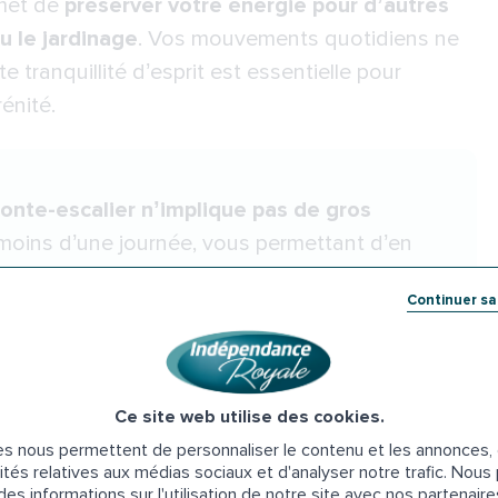
rmet de
préserver votre énergie pour d’autres
ou le jardinage
. Vos mouvements quotidiens ne
e tranquillité d’esprit est essentielle pour
énité.
monte-escalier n’implique pas de gros
en moins d’une journée, vous permettant d’en
Continuer s
scaliers choisir ?
Ce site web utilise des cookies.
s nous permettent de personnaliser le contenu et les annonces, d
tout de la configuration de l’escalier et de
ités relatives aux médias sociaux et d'analyser notre trafic. Nou
es informations sur l'utilisation de notre site avec nos partenair