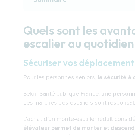
Quels sont les avantages d’un mo
Sécuriser vos déplacements et réd
Quels sont les avan
Retrouver l’accès à tous les éta
escalier au quotidien
Gagner en confort de vie au quot
Quel type de monte-escaliers choi
Sécuriser vos déplacements 
SimplyRoyal® : le monte-escalier él
Pour les personnes seniors,
la sécurité à
MonoRoyal® : le fauteuil élévateu
Ivory® : la solution de mobilité c
Selon Santé publique France,
une personne
Les marches des escaliers sont responsab
Quel est le prix d’un monte-escal
envisager lors de l’acquisition d’un f
L'achat d’un
monte-escalier
réduit considé
Financement comptant ou à crédi
élévateur permet de monter et descendr
Location de monte-escalier