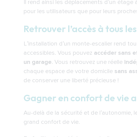
Il rend ainsi les déplacements d’un étage à 
Crédit d’impôt de 25 %
pour les utilisateurs que pour leurs proche
Ma Prime Adapt’
Retrouver l’accès à tous l
Allocation personnalisée d’auton
Prestation de compensation du h
L’installation d’un monte-escalier rend t
accessibles. Vous pouvez
accéder sans ef
L’achat d’un monte-escalier Indé
un garage
. Vous retrouvez une réelle
indé
étape simple et rassurant
chaque espace de votre domicile
sans as
Indépendance Royale, un accomp
de conserver une liberté précieuse !
votre monte-escalier
Gagner en confort de vie a
Au-delà de la sécurité et de l’autonomie, 
grand confort de vie.