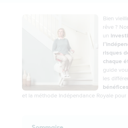
Bien vieil
rêve ? Non
un
invest
l’indépe
risques d
chaque é
guide vou
les diffé
bénéfice
et la méthode Indépendance Royale pour
Sommaire