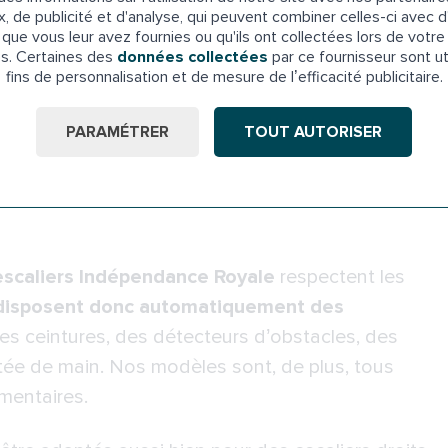
’escalier soit droit ou tournant, ou qu’il soit
x, de publicité et d'analyse, qui peuvent combiner celles-ci avec d
 des produits adaptés à chaque besoin
.
que vous leur avez fournies ou qu'ils ont collectées lors de votre 
es. Certaines des
données collectées
par ce fournisseur sont ut
 pour les escaliers rectilignes, ces modèles
fins de personnalisation et de mesure de l’efficacité publicitaire.
escalier.
tent aux escaliers courbes avec ou sans palier
PARAMÉTRER
TOUT AUTORISER
pécialement conçus pour résister aux
scaliers Indépendance Royale
respectent les
disposent donc automatiquement des
 ceintures, des détecteurs d’obstacles, des
ée de main. Nos modèles sont, de plus, tous
mentaires.