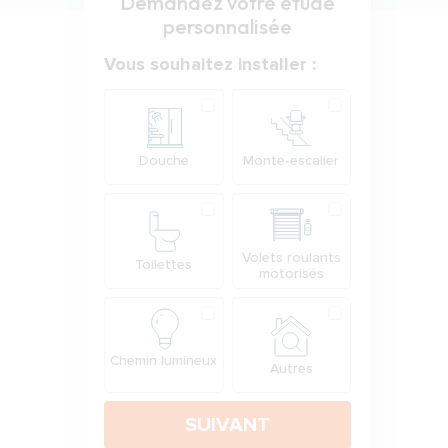
Demandez votre étude
personnalisée
Votre demande
Vous souhaitez installer :
Produit
Douche
Monte-escalier
Volets roulants
Toilettes
motorisés
Chemin lumineux
Autres
SUIVANT