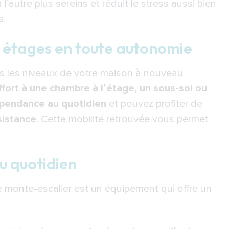
l’autre plus sereins et réduit le stress aussi bien
s.
es étages en toute autonomie
omie (APA)
andicap (PCH)
ous les niveaux de votre maison à nouveau
fort à une chambre à l’étage, un sous-sol ou
pendance Royale : un processus étape par
pendance au quotidien
et pouvez profiter de
sistance
. Cette mobilité retrouvée vous permet
agnement personnalisé pour l'achat de
u quotidien
le monte-escalier est un équipement qui offre un