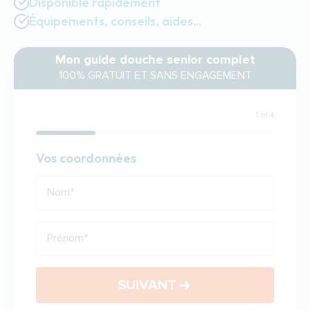
Disponible rapidement
Équipements, conseils, aides...
Mon guide douche senior complet
100% GRATUIT ET SANS ENGAGEMENT
1 of 4
Coordonnées
Vos coordonnées
Nom
*
Prénom
*
SUIVANT