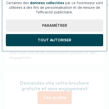
Certaines des
données collectées
par ce fournisseur sont
utilisées à des fins de personnalisation et de mesure de
l’efficacité publicitaire.
PARAMÉTRER
Des techniciens-conseils spécialisés à votre
écoute
TOUT AUTORISER
Parce que votre projet est unique, nous réalisons
pour vous, une étude personnalisée gratuite et sans
engagement.
Demandez vite votre brochure
gratuite et sans engagement
J'en profite