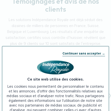
Témoignages et avis de nos
clients
Les solutions Indépendance Royale ont déjà séduit des
dizaines de milliers de personnes en France, Suisse,
Belgique et Luxembourg. Les résultats d’une enquête de
satisfaction, certifiés sous contrôle d’huissier, révèlent que
plus de 9 clients sur 10 sont satisfaits de l’entreprise.
Continuer sans accepter →
Douche senior
5
/5
Ce site web utilise des cookies.
Yves C.
Les cookies nous permettent de personnaliser le contenu
Installation parfaite .
et les annonces, d'offrir des fonctionnalités relatives aux
médias sociaux et d'analyser notre trafic. Nous partageons
Équipe efficace et propre.
également des informations sur l'utilisation de notre site
Travaux conformes au devis.
avec nos partenaires de médias sociaux, de publicité et
A recommander
d'analyse, qui peuvent combiner celles-ci avec d'autres