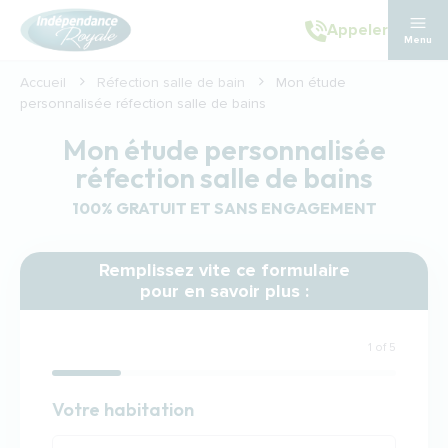
Aller au contenu principal
Appeler
Menu
Accueil
Réfection salle de bain
Mon étude
personnalisée réfection salle de bains
Mon étude personnalisée
réfection salle de bains
100% GRATUIT ET SANS ENGAGEMENT
Remplissez vite ce formulaire
pour en savoir plus :
1 of 5
Habitation
Votre habitation
Votre habitation