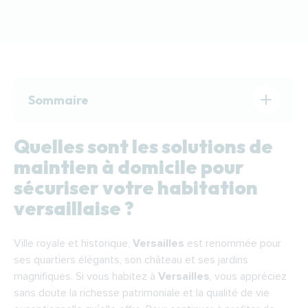
Sommaire
Quelles sont les solutions de maintien à
Quelles sont les solutions de
domicile pour sécuriser votre habitation
maintien à domicile pour
versaillaise ?
sécuriser votre habitation
🔎 Sécuriser votre salle de bains pour plus
versaillaise ?
de sérénité
🔎 Retrouver une totale autonomie de
Ville royale et historique,
Versailles
est renommée pour
mouvement grâce à un monte-escalier
ses quartiers élégants, son château et ses jardins
🔎 Simplifiez votre quotidien grâce à la
magnifiques. Si vous habitez à
Versailles
, vous appréciez
domotique
sans doute la richesse patrimoniale et la qualité de vie