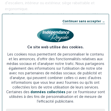
d’escaliers, intérieur ou extérieur, siège rabattable et
ergonomique.
W.-C. surélevés
: hauteur ajustable, entretien simplifié,
assise confortable.
Continuer sans accepter →
Volets roulants motorisés
: isolation thermique,
motorisation silencieuse, commande à distance.
Sols antidérapants
: traitement antichute, installation
rapide, facile d’entretien.
Ce site web utilise des cookies.
Les cookies nous permettent de personnaliser le contenu
Ces équipements sont spécialement conçus pour
et les annonces, d'offrir des fonctionnalités relatives aux
s’adapter harmonieusement à votre intérieur tout en
médias sociaux et d'analyser notre trafic. Nous partageons
respectant le style de votre logement versaillais.
également des informations sur l'utilisation de notre site
avec nos partenaires de médias sociaux, de publicité et
d'analyse, qui peuvent combiner celles-ci avec d'autres
💡 Nos conseillers peuvent également vous orienter vers
informations que vous leur avez fournies ou qu'ils ont
d’autres services complémentaires :
collectées lors de votre utilisation de leurs services.
Certaines des
données collectées
par ce fournisseur sont
–
Transport à la demande
: pour vos déplacements dans
utilisées à des fins de personnalisation et de mesure de
Versailles
et ses environs, en toute sérénité.
l’efficacité publicitaire.
–
Livraison de repas
: des repas équilibrés livrés
directement chez vous.