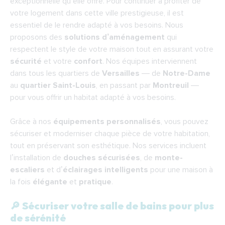
exceptionnelle qu’elle offre. Pour continuer à profiter de
Les équipements adaptés au maintien à
votre logement dans cette ville prestigieuse, il est
domicile à Versailles
essentiel de le rendre adapté à vos besoins. Nous
F.A.Q.
proposons des
solutions d’aménagement
qui
respectent le style de votre maison tout en assurant votre
sécurité
et votre
confort
. Nos équipes interviennent
dans tous les quartiers de
Versailles
— de
Notre-Dame
au
quartier Saint-Louis
, en passant par
Montreuil
—
pour vous offrir un habitat adapté à vos besoins.
Grâce à nos
équipements personnalisés
, vous pouvez
sécuriser et moderniser chaque pièce de votre habitation,
tout en préservant son esthétique. Nos services incluent
l’installation de
douches sécurisées
, de
monte-
escaliers
et d’
éclairages intelligents
pour une maison à
la fois
élégante
et
pratique
.
🔎 Sécuriser votre salle de bains pour plus
de sérénité