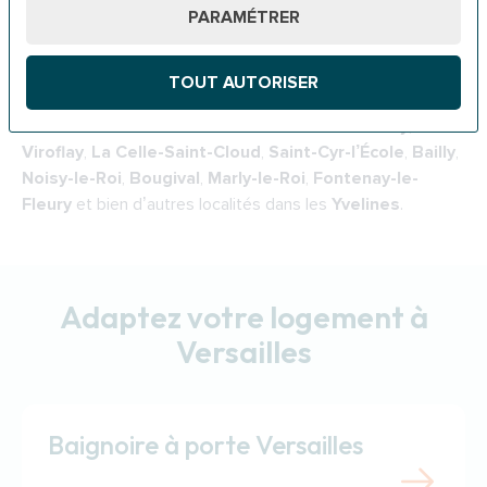
PARAMÉTRER
–
Soins à domicile
: organisation de soins médicaux et de
confort selon vos besoins spécifiques.
TOUT AUTORISER
Nos équipes se déplacent dans tous les quartiers de
Versailles
et les villes environnantes :
Le Chesnay
,
Viroflay
,
La Celle-Saint-Cloud
,
Saint-Cyr-l’École
,
Bailly
,
Noisy-le-Roi
,
Bougival
,
Marly-le-Roi
,
Fontenay-le-
Fleury
et bien d’autres localités dans les
Yvelines
.
Adaptez votre logement à
Versailles
Baignoire à porte Versailles