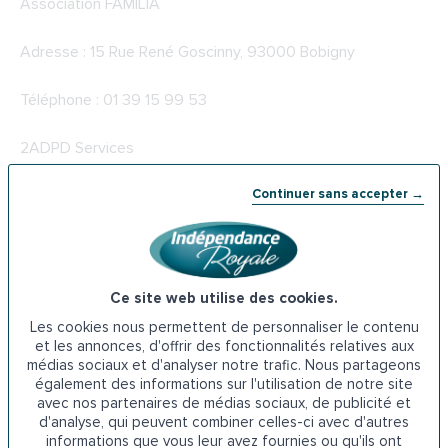
Association FAMILIA
Adresse : 15 Rue René Goscinny, 93000 Bobigny
Téléphone : 01 39 15 99 53
2ADPD Services
Continuer sans accepter →
Adresse : 13 Rue de la Prospérité, 93000 Bobigny
Téléphone : 01 48 32 73 82
Chak Emploi Service
Ce site web utilise des cookies.
Les cookies nous permettent de personnaliser le contenu
Adresse : 7 Pl. du 11 Novembre 1918, 93000 Bobigny
et les annonces, d'offrir des fonctionnalités relatives aux
médias sociaux et d'analyser notre trafic. Nous partageons
également des informations sur l'utilisation de notre site
Téléphone : 06 20 66 71 80
avec nos partenaires de médias sociaux, de publicité et
d'analyse, qui peuvent combiner celles-ci avec d'autres
Vitalliance
informations que vous leur avez fournies ou qu'ils ont