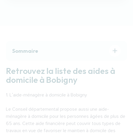
Sommaire
Retrouvez la liste des aides à domicile à
Retrouvez la liste des aides à
Bobigny
domicile à Bobigny
Trouver une aide à domicile à Bobigny
Soins à domicile à Bobigny
1.
L’aide-ménagère à domicile à Bobigny
Le Conseil départemental propose aussi une aide-
ménagère à domicile pour les personnes âgées de plus de
65 ans. Cette aide financière peut couvrir tous types de
travaux en vue de favoriser le maintien à domicile des