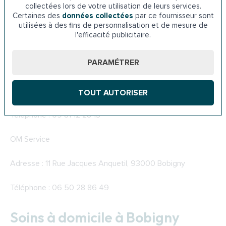
collectées lors de votre utilisation de leurs services.
Certaines des
données collectées
par ce fournisseur sont
Adresse : Les Diamants, 27 Rue Delizy, 93500 Pantin
utilisées à des fins de personnalisation et de mesure de
l’efficacité publicitaire.
Téléphone : 01 85 78 31 68
PARAMÉTRER
AAD93
Adresse : 2 Av. Henri Barbusse, 93000 Bobigny
TOUT AUTORISER
Téléphone : 09 81 12 28 13
OM Service
Adresse : 11 Rue Jacques Anquetil, 93000 Bobigny
Téléphone : 06 50 28 86 49
Soins à domicile à Bobigny