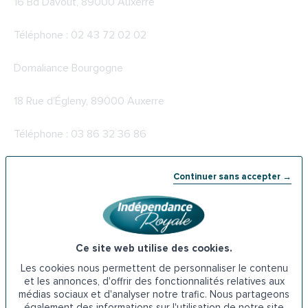
16 Bd Davout, 89000 Auxerre
Téléphone : 02 43 72 02 02
Domaliance Bourgogne
18 Rue d'Égleny, 89000 Auxerre
Téléphone : 03 86 32 36 86
Aj services 89
Continuer sans accepter →
2 Av. Pierre Larousse, 89000 Auxerre
Téléphone : 03 86 46 02 34
Ce site web utilise des cookies.
ADHAP
Les cookies nous permettent de personnaliser le contenu
et les annonces, d'offrir des fonctionnalités relatives aux
médias sociaux et d'analyser notre trafic. Nous partageons
61 Rue Joubert, 89000 Auxerre
également des informations sur l'utilisation de notre site