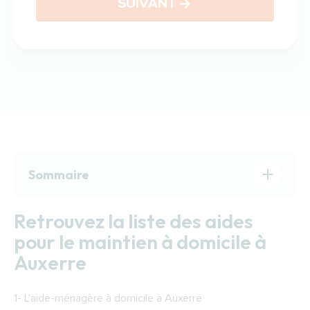
SUIVANT
Sommaire
Retrouvez la liste des aides pour le maintien à
Retrouvez la liste des aides
domicile à Auxerre
pour le maintien à domicile à
Trouver rapidement une aide à domicile à
Auxerre
Auxerre
Les soins à domicile à Auxerre
1-
L'aide-ménagère à domicile à Auxerre