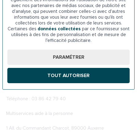
avec nos partenaires de médias sociaux, de publicité et
Téléphone : 03 86 33 33 35
d'analyse, qui peuvent combiner celles-ci avec d'autres
informations que vous leur avez fournies ou qu'ils ont
collectées lors de votre utilisation de leurs services.
Vitalliance Auxerre
Certaines des
données collectées
par ce fournisseur sont
utilisées à des fins de personnalisation et de mesure de
13 Rue Jules Ferry, 89000 Auxerre
l’efficacité publicitaire.
Téléphone : 07 64 26 39 65
PARAMÉTRER
Proximalia
TOUT AUTORISER
13 Rue René Schaeffer, 89000 Auxerre
Téléphone : 03 86 42 79 40
Multiservices aide à la personne
1 All. du Commandant Charcot, 89000 Auxerre