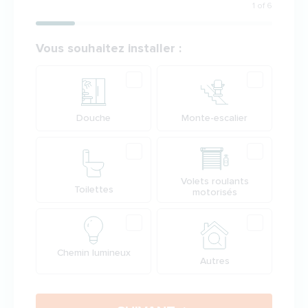
1 of 6
Votre demande
Vous souhaitez installer :
Produit
Douche
Monte-escalier
Volets roulants
Toilettes
motorisés
Chemin lumineux
Autres