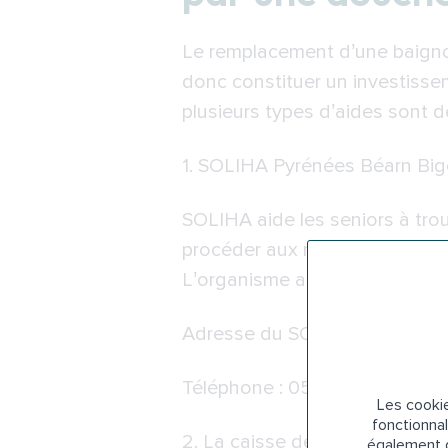
Le remplacement d’une baigno
donc constituer un investissem
plusieurs types d’aides sont 
1.
SOLIHA Pyrénées Béarn Big
SOLIHA aide les seniors à trouv
procéder aux recherches, il éta
L’organisme accompagne égale
Adresse du SOLIHA Pyrénées B
Téléphone : 05 59 14 60 60
Les cookie
fonctionnal
2. La
caisse de retraite à Pau
également d