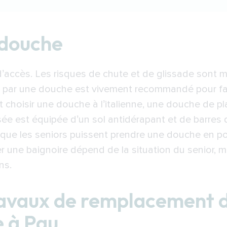
e
 douche
 de remplacement d’une baignoire par une douche
re par une douche : trouver un installateur à Pau
’accès. Les risques de chute et de glissade sont m
 par une douche est vivement recommandé pour favo
t choisir une douche à l’italienne, une douche de 
ée est équipée d’un sol antidérapant et de barres d
 que les seniors puissent prendre une douche en pos
 une baignoire dépend de la situation du senior, ma
ns.
ravaux de remplacement d
e à Pau