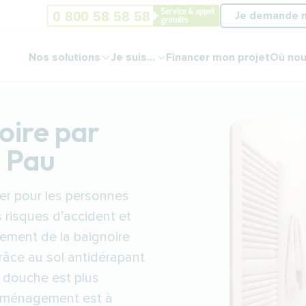
Je demande 
Nos solutions
Je suis...
Financer mon projet
Où nou
oire par
à Pau
er pour les personnes
s risques d’accident et
cement de la baignoire
râce au sol antidérapant
e douche est plus
t aménagement est à