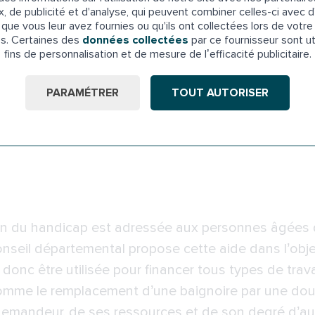
x, de publicité et d'analyse, qui peuvent combiner celles-ci avec d
que vous leur avez fournies ou qu'ils ont collectées lors de votre 
 les travaux d’adaptation de logement des seniors 
es. Certaines des
données collectées
par ce fournisseur sont ut
s qui souhaitent aménager leur logement peuvent so
fins de personnalisation et de mesure de l’efficacité publicitaire.
itaine.
PARAMÉTRER
TOUT AUTORISER
ine
: Les Bureaux du Palais, 2 Rue Alfred de Lasse
n du handicap est adressée aux personnes âgées 
seil départemental propose cette aide dans l’objec
 donc être utilisée pour financer tous types de trav
comme le remplacement d’une baignoire par une d
u demandeur, de ses ressources et de son degré d’