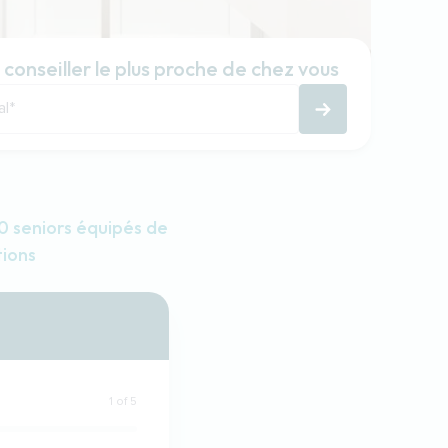
 conseiller le plus proche de chez vous
al
*
 seniors équipés de
tions
1 of 5