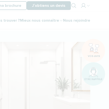
ma brochure
J’obtiens un devis
Mon
s trouver ?
Mieux nous connaître
Nous rejoindre
espace
partenaire
Mon
espace
client
VOS AVIS
ÊTRE RAPPELÉ