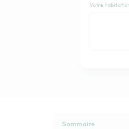
Habitat
Votre habitatio
Votre habitatio
Sommaire