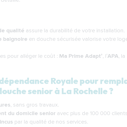
détaillé.
de qualité
assure la durabilité de votre installation.
e baignoire
en douche sécurisée valorise votre log
es pour alléger le coût :
Ma Prime Adapt’
, l’
APA
, la
Indépendance Royale pour rempl
douche senior à La Rochelle ?
eures
, sans gros travaux.
t du domicile senior
avec plus de 100 000 clients 
aincus
par la qualité de nos services.