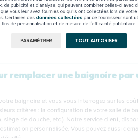
quipement
: nos équipes vous expliquent comment uti
x, de publicité et d'analyse, qui peuvent combiner celles-ci avec d
que vous leur avez fournies ou qu'ils ont collectées lors de votre 
es. Certaines des
données collectées
par ce fournisseur sont ut
ous nous chargeons de l’évacuation de tous les déc
fins de personnalisation et de mesure de l’efficacité publicitaire.
us puissiez profiter immédiatement de votre nouvel e
PARAMÉTRER
TOUT AUTORISER
 située à l’étage
, nous vous recommandons l’instal
 tout risque de chute.
our remplacer une baignoire par
tre baignoire et vous vous interrogez sur les coûts
urs critères : la configuration de votre salle de bain
, siège de douche, etc.). Notre service client, dispon
e estimation personnalisée. Vous pouvez aussi de