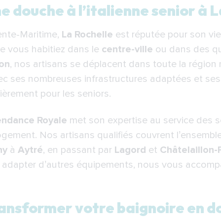
ouche à l’italienne senior à La Rochelle ?
e douche à l’italienne senior à L
sformer votre baignoire en douche senior à La Rochelle
rente-Maritime,
La Rochelle
est réputée pour son vie
r remplacer une baignoire par une douche senior à La Ro
e vous habitiez dans le
centre-ville
ou dans des q
épendance Royale pour remplacer votre baignoire par u
on
, nos artisans se déplacent dans toute la région
vec ses nombreuses infrastructures adaptées et ses 
erviennent dans toute la région rochelaise :
culièrement pour les seniors.
endance Royale
met son expertise au service des se
 logement. Nos artisans qualifiés couvrent l’ensemb
ny
à
Aytré
, en passant par
Lagord
et
Châtelaillon-
adapter d’autres équipements, nous vous accomp
ansformer votre baignoire en d