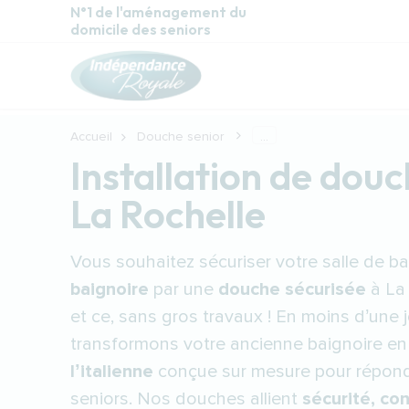
Aller au contenu principal
N°1 de l'aménagement du
domicile des seniors
Accueil
Douche senior
...
Installation de douc
La Rochelle
Vous souhaitez sécuriser votre salle de ba
baignoire
par une
douche sécurisée
à La 
et ce, sans gros travaux ! En moins d’une 
transformons votre ancienne baignoire e
l’italienne
conçue sur mesure pour répond
seniors. Nos douches allient
sécurité, co