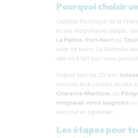
Pourquoi choisir une d
Pourquoi choisir un
Les étapes pour tran
Capitale historique de la Cha
Quel est le coût pou
et ses magnifiques plages. Qu
Pourquoi choisir Ind
La Pallice
,
Port-Neuf
ou
Tasd
Rochelle ?
salle de bains. La Rochelle, a
Nos installateurs int
ville où il fait bon vivre, parti
F.A.Q.
Depuis plus de 20 ans,
Indép
sécurité et le confort de leur
Charente-Maritime
, de
Périg
remplacer votre baignoire
ou 
sécurisé et agréable.
Les étapes pour tr