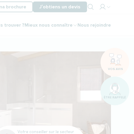
ma brochure
J’obtiens un devis
Mon
s trouver ?
Mieux nous connaître
Nous rejoindre
espace
partenaire
Mon
espace
client
VOS AVIS
ÊTRE RAPPELÉ
Votre conseiller sur le secteur