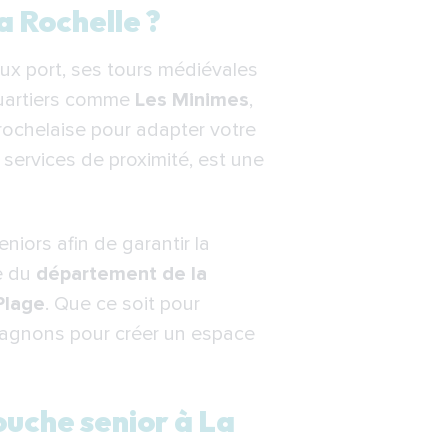
a Rochelle ?
ux port, ses tours médiévales
chelle ?
uartiers comme
Les Minimes
,
ne douche senior à La
 rochelaise pour adapter votre
services de proximité, est une
niors afin de garantir la
le du
département de la
Plage
. Que ce soit pour
agnons pour créer un espace
ouche senior à La