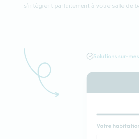
s’intègrent parfaitement à votre salle de b
Solutions sur-me
Habitat
Votre habitatio
Votre habitatio