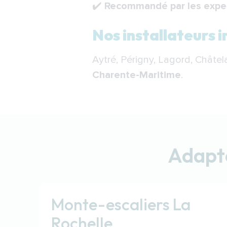
✔️
Recommandé par les exper
Nos installateurs i
Aytré, Périgny, Lagord, Châtela
Charente-Maritime
.
Adapte
Monte-escaliers La
Rochelle