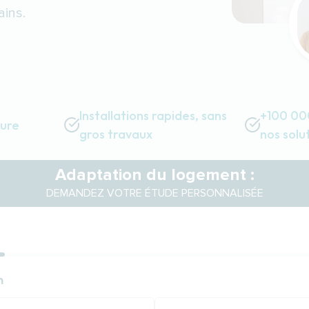
ains.
Installations rapides, sans
+100 000
sure
gros travaux
nos solu
Adaptation du logement :
DEMANDEZ VOTRE ÉTUDE PERSONNALISÉE
ion
n
n