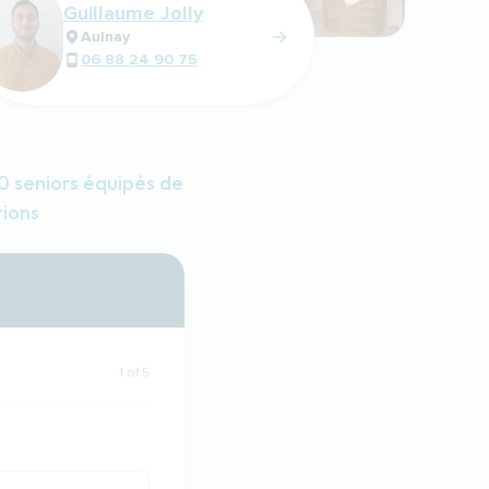
Guillaume Jolly
Aulnay
06 88 24 90 75
 seniors équipés de
tions
1 of 5