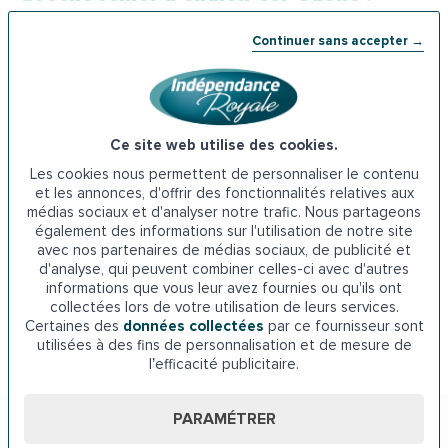
✔️
Installation rapide en 8 h chrono
, sans gros travaux.
Continuer sans accepter →
✔️
Numéro 1 de l’aménagement du domicile senior
avec plus de 100 000 clients satisfaits.
✔️
+ de 9 clients sur 10 convaincus
par la qualité de nos
services.
Ce site web utilise des cookies.
✔️
Recommandé par les experts de santé
et reconnu
Les cookies nous permettent de personnaliser le contenu
par les médias spécialisés.
et les annonces, d'offrir des fonctionnalités relatives aux
médias sociaux et d'analyser notre trafic. Nous partageons
Nos installateurs se déplacent dans tout
également des informations sur l'utilisation de notre site
le Grand Chalon :
avec nos partenaires de médias sociaux, de publicité et
d'analyse, qui peuvent combiner celles-ci avec d'autres
informations que vous leur avez fournies ou qu'ils ont
Saint-Rémy, Châtenoy-le-Royal, Crissey, Lux, Givry,
collectées lors de votre utilisation de leurs services.
Champforgeuil, Dracy-le-Fort, et bien d’autres localités de
Certaines des
données collectées
par ce fournisseur sont
la
Saône-et-Loire
.
utilisées à des fins de personnalisation et de mesure de
l’efficacité publicitaire.
PARAMÉTRER
Adaptez votre logement à