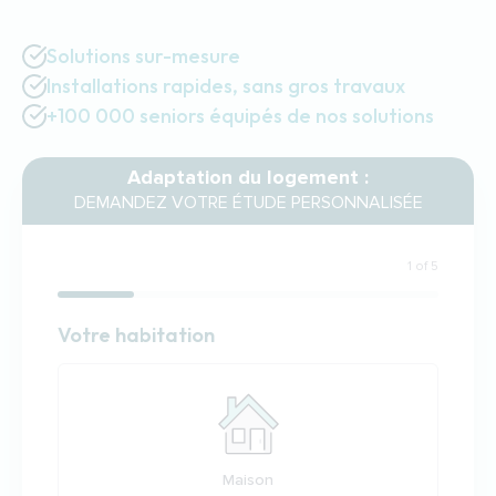
Solutions sur-mesure
Installations rapides, sans gros travaux
+100 000 seniors équipés de nos solutions
Adaptation du logement :
DEMANDEZ VOTRE ÉTUDE PERSONNALISÉE
1 of 5
Habitation
Votre habitation
Votre habitation
Maison