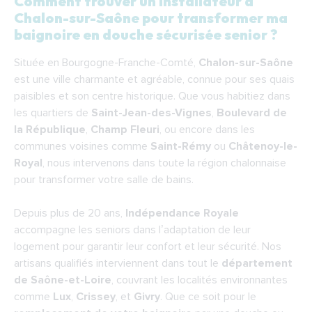
Comment trouver un installateur à
Comment trouver un installateur à Chalon-
Chalon-sur-Saône pour transformer ma
sur-Saône pour transformer ma baignoire en
baignoire en douche sécurisée senior ?
douche sécurisée senior ?
Située en Bourgogne-Franche-Comté,
Chalon-sur-Saône
Quelles sont les étapes de la pose d’une
est une ville charmante et agréable, connue pour ses quais
douche à l’italienne senior à Chalon-sur-Saône
paisibles et son centre historique. Que vous habitiez dans
?
les quartiers de
Saint-Jean-des-Vignes
,
Boulevard de
la République
Quel est le coût pour remplacer une
,
Champ Fleuri
, ou encore dans les
communes voisines comme
Saint-Rémy
ou
Châtenoy-le-
baignoire par une douche senior à Chalon-sur-
Royal
, nous intervenons dans toute la région chalonnaise
Saône ?
pour transformer votre salle de bains.
Pourquoi choisir Indépendance Royale pour
remplacer votre baignoire par une douche
Depuis plus de 20 ans,
Indépendance Royale
senior à Chalon-sur-Saône ?
accompagne les seniors dans l’adaptation de leur
logement pour garantir leur confort et leur sécurité. Nos
Nos installateurs se déplacent dans tout le
artisans qualifiés interviennent dans tout le
département
Grand Chalon :
de Saône-et-Loire
, couvrant les localités environnantes
F.A.Q.
comme
Lux
,
Crissey
, et
Givry
. Que ce soit pour le