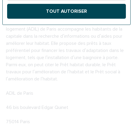
6. Les prêts de l’ADIL
TOUT AUTORISER
L’ADIL ou l’agence départementale pour l’information sur le
logement (ADIL) de Paris accompagne les habitants de la
capitale dans la recherche d’informations ou d’aides pour
améliorer leur habitat. Elle propose des prêts à taux
préférentiel pour financer les travaux d’adaptation dans le
logement, tels que l’installation d’une baignoire à porte.
Parmi eux, on peut citer le Prêt habitat durable, le Prêt
travaux pour l’amélioration de l’habitat et le Prêt social à
l’amélioration de l’habitat.
ADIL de Paris
46 bis boulevard Edgar Quinet
75014 Paris