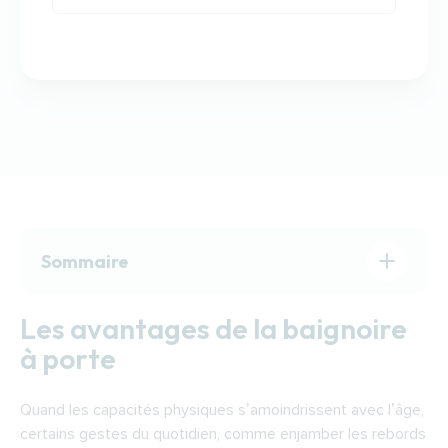
Sommaire
Les avantages de la baignoire à porte
Les avantages de la baignoire
Choisir sa baignoire à porte
à porte
Les différentes aides pour financer l’achat
d’une baignoire à porte
Quand les capacités physiques s’amoindrissent avec l’âge,
Trouver un professionnel pour installer une
certains gestes du quotidien, comme enjamber les rebords
baignoire à porte