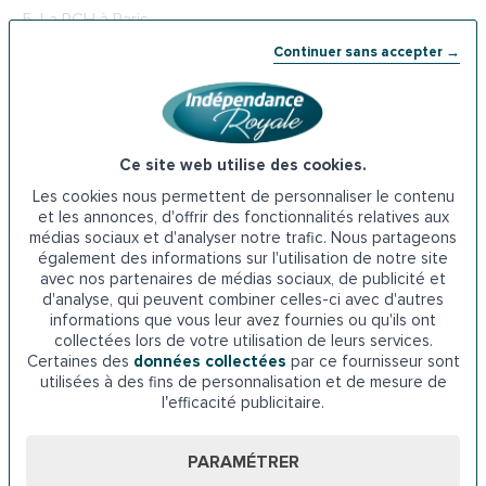
5.
La PCH à Paris
Continuer sans accepter →
La MDPH propose des allocations destinées aux
personnes en situation de handicap afin d’améliorer leur
qualité de vie. Il s’agit de la prestation de compensation du
handicap ou PCH. Elle se décline en 6 prestations.
Ce site web utilise des cookies.
L’amélioration de l’accessibilité du logement, dont
Les cookies nous permettent de personnaliser le contenu
l’installation d’une baignoire à porte, en fait partie. La PCH
et les annonces, d'offrir des fonctionnalités relatives aux
est une aide personnalisée. En ce sens, elle est donc
médias sociaux et d'analyser notre trafic. Nous partageons
adaptée aux besoins de l’allocataire. Elle peut couvrir entre
également des informations sur l'utilisation de notre site
avec nos partenaires de médias sociaux, de publicité et
50 et 100% des dépenses liées à l’aménagement du
d'analyse, qui peuvent combiner celles-ci avec d'autres
logement.
informations que vous leur avez fournies ou qu'ils ont
collectées lors de votre utilisation de leurs services.
MDPH de Paris
Certaines des
données collectées
par ce fournisseur sont
utilisées à des fins de personnalisation et de mesure de
l’efficacité publicitaire.
69 Rue de la Victoire, 75009 Paris
PARAMÉTRER
Téléphone : 01 53 32 39 39