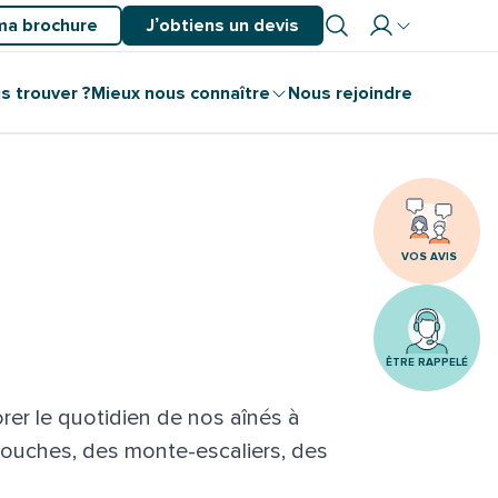
ma brochure
J’obtiens un devis
Mon
s trouver ?
Mieux nous connaître
Nous rejoindre
espace
partenaire
Mon
espace
client
VOS AVIS
ÊTRE RAPPELÉ
er le quotidien de nos aînés à
 douches, des monte-escaliers, des