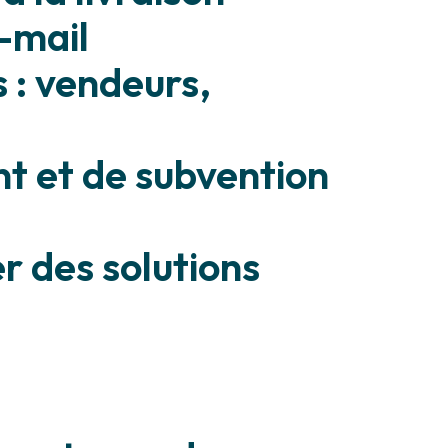
e-mail
s : vendeurs,
nt et de subvention
er des solutions