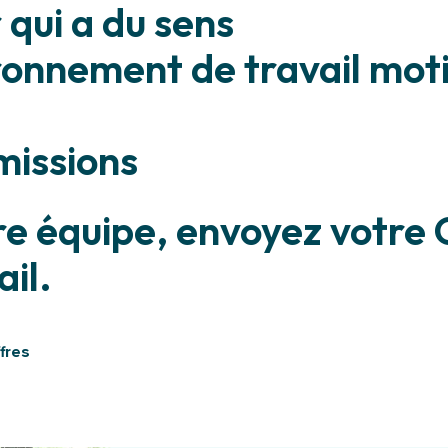
 qui a du sens
ronnement de travail mot
missions
re équipe, envoyez votre C
il.
ffres