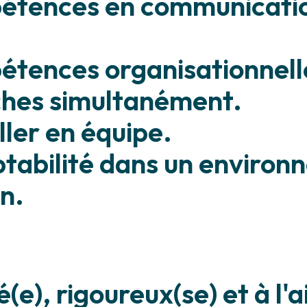
pétences en communicatio
étences organisationnell
âches simultanément.
ller en équipe.
daptabilité dans un enviro
n.
(e), rigoureux(se) et à l'