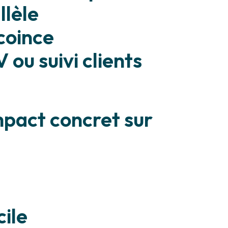
llèle
coince
ou suivi clients
mpact concret sur
cile