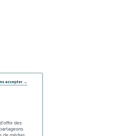
ans accepter →
'offrir des
s partageons
es de médias