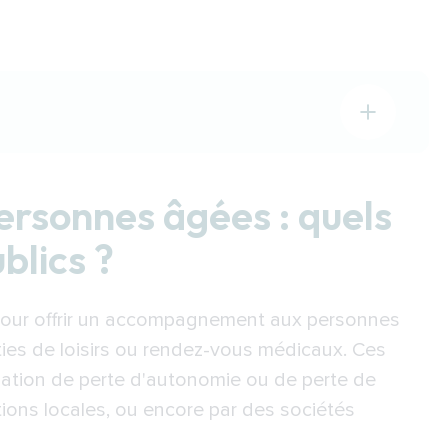
: quels sont les dispositifs publics ?
des communes pour le transport des personnes à
rsonnes âgées : quels
ublics ?
nement de la SNCF
quelles solutions auprès des associations
t pour offrir un accompagnement aux personnes
sonne ?
ties de loisirs ou rendez-vous médicaux. Ces
ur des déplacements quotidiens
uation de perte d'autonomie ou de perte de
 un accompagnement personnalisé pour les
tions locales, ou encore par des sociétés