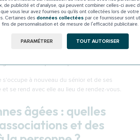
x, de publicité et d'analyse, qui peuvent combiner celles-ci avec d
ifs. Celle-ci implique que, sur réservation des
que vous leur avez fournies ou qu'ils ont collectées lors de votre 
n accompagnateur se rend à son domicile.
es. Certaines des
données collectées
par ce fournisseur sont ut
fins de personnalisation et de mesure de l’efficacité publicitaire.
dre en charge les bagages du sénior accompagné.
PARAMÉTRER
TOUT AUTORISER
procède à toute vérification de sécurité qui
riques coupés, etc.). Il accompagne la personne
 gare et l'aide à prendre place dans le train.
re s'occupe à nouveau du sénior et de ses
t se rend avec elle au lieu de rendez-vous.
nes âgées : quelles
associations et des
à la personne ?