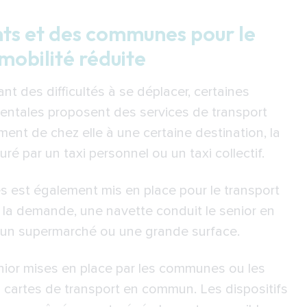
nts et des communes pour le
personnes à mobilité réduite : quelles
mobilité réduite
s ?
nt des difficultés à se déplacer, certaines
el (CESU)
ntales proposent des services de transport
ent de chez elle à une certaine destination, la
e
é par un taxi personnel ou un taxi collectif.
s est également mis en place pour le transport
t la demande, une navette conduit le senior en
 un supermarché ou une grande surface.
nior mises en place par les communes ou les
cartes de transport en commun. Les dispositifs