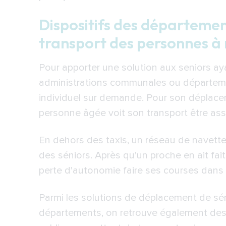
Le service Sortir Plus
Dispositifs des départeme
Transports accompagnés pour les 
transport des personnes à 
sont les aides financières disponible
Le crédit d'impôt
Pour apporter une solution aux seniors aya
Le chèque emploi service univers
administrations communales ou départeme
individuel sur demande. Pour son déplacem
Les apports de la Sécurité social
personne âgée voit son transport être assur
En dehors des taxis, un réseau de navette
des séniors. Après qu'un proche en ait fai
perte d'autonomie faire ses courses dans
Parmi les solutions de déplacement de sé
départements, on retrouve également des 