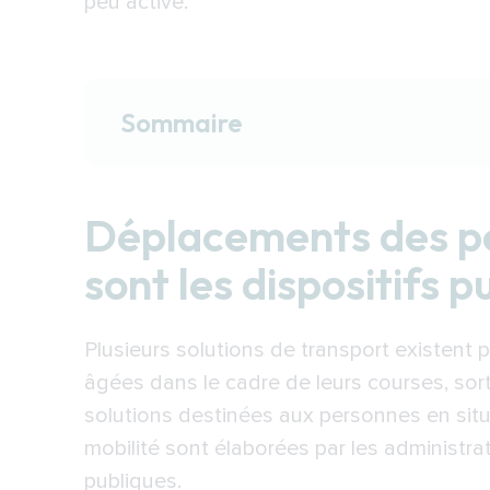
peu active.
Sommaire
Déplacements des personnes âgées 
Dispositifs des départements et 
Déplacements des pe
mobilité réduite
sont les dispositifs p
Accès Plus : service d'accompag
Transport des personnes âgées : 
Plusieurs solutions de transport existen
et des sociétés de services à la per
âgées dans le cadre de leurs courses, sor
Aide et transport accompagné po
solutions destinées aux personnes en sit
Transport des personnes âgées :
mobilité sont élaborées par les administra
déplacements ponctuels
publiques.