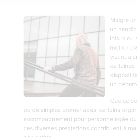
Malgré une
un handica
loisirs o
met en pl
visant à s
certaines 
dispositif
un dépar
Que ce so
ou de simples promenades, certains orga
accompagnement pour personne âgée ou pe
ces diverses prestations contribuent à mai