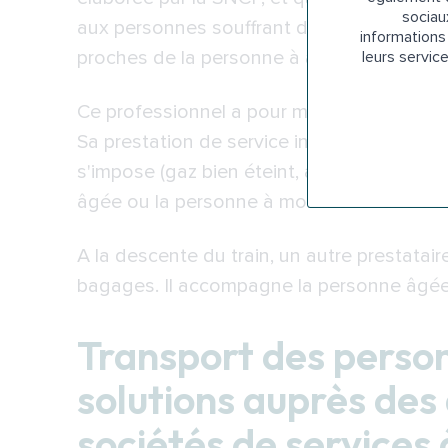
sociau
aux personnes souffrant de troubles cognit
informations 
proches de la personne à accompagner, u
leurs servic
Ce professionnel a pour mission de pren
Sa prestation de service inclut aussi qu'il 
s'impose (gaz bien éteint, appareils élect
âgée ou la personne à mobilité réduite à la
A la descente du train, un autre prestatai
bagages. Il accompagne la personne âgée e
Transport des person
solutions auprès des 
sociétés de services 