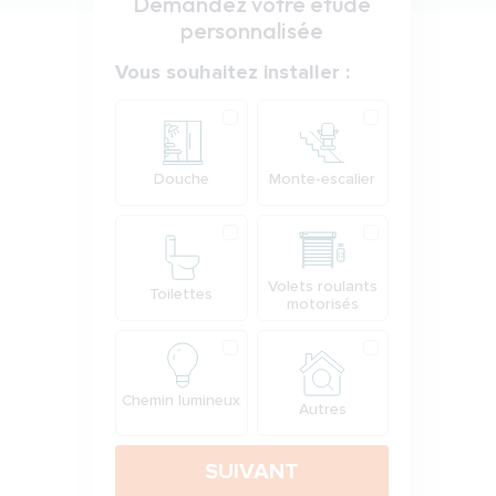
Demandez votre étude
personnalisée
Votre demande
Vous souhaitez installer :
Produit
Douche
Monte-escalier
Volets roulants
Toilettes
motorisés
Chemin lumineux
Autres
SUIVANT