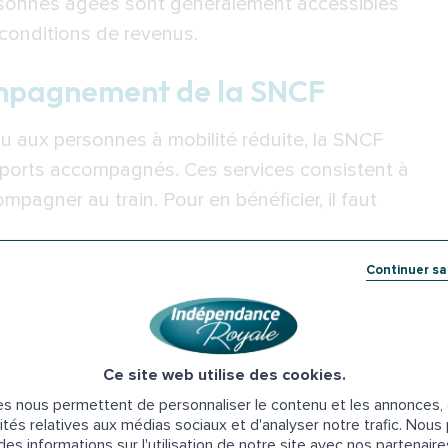
ersonnes âgées sont généralement accessibles
 conditions de revenus.
compagnement de la SNCF
 aux personnes à mobilité réduite, la SNCF
nsports accompagnés. Ces services consistent à
compagner au train. Pour en bénéficier, il faut
Continuer s
 debout pénible ;
erre ;
re fauteuil roulant.
Ce site web utilise des cookies.
s nous permettent de personnaliser le contenu et les annonces, d
xiste une prestation payante plus complète
ités relatives aux médias sociaux et d'analyser notre trafic. Nou
ujours aux séniors de 60 ans ou plus, ou encore
es informations sur l'utilisation de notre site avec nos partenair