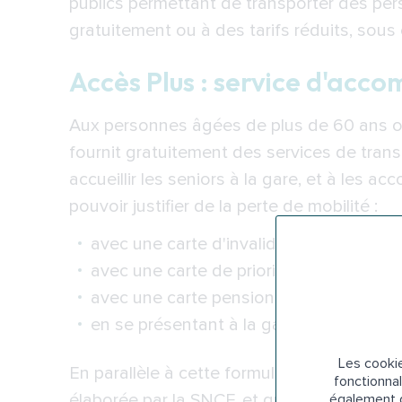
publics permettant de transporter des p
gratuitement ou à des tarifs réduits, sous
Accès Plus : service d'ac
Aux personnes âgées de plus de 60 ans ou
fournit gratuitement des services de tra
accueillir les seniors à la gare, et à les ac
pouvoir justifier de la perte de mobilité :
avec une carte d'invalidité ;
avec une carte de priorité ou de station
avec une carte pensionné/réformé de gu
en se présentant à la gare avec son prop
Les cookie
En parallèle à cette formule gratuite, il e
fonctionnal
élaborée par la SNCF, et qui s'adresse to
également d