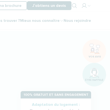
ma brochure
J’obtiens un devis
Mon
s trouver ?
Mieux nous connaître
Nous rejoindre
espace
partenaire
Mon
espace
client
VOS AVIS
ÊTRE RAPPELÉ
100% GRATUIT ET SANS ENGAGEMENT
Adaptation du logement :