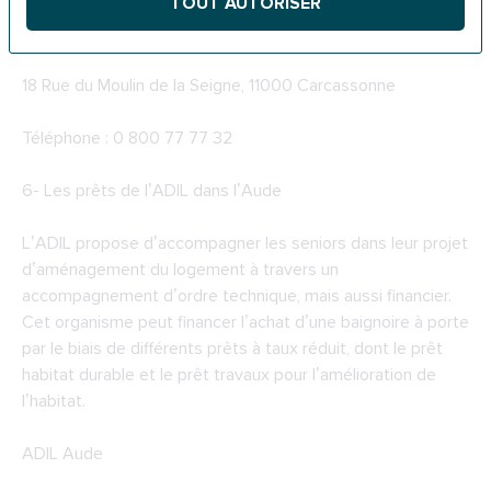
TOUT AUTORISER
MDPH de l’Aude
18 Rue du Moulin de la Seigne, 11000 Carcassonne
Téléphone : 0 800 77 77 32
6-
Les prêts de l’ADIL dans l’Aude
L’ADIL propose d’accompagner les seniors dans leur projet
d’aménagement du logement à travers un
accompagnement d’ordre technique, mais aussi financier.
Cet organisme peut financer l’achat d’une baignoire à porte
par le biais de différents prêts à taux réduit, dont le prêt
habitat durable et le prêt travaux pour l’amélioration de
l’habitat.
ADIL Aude