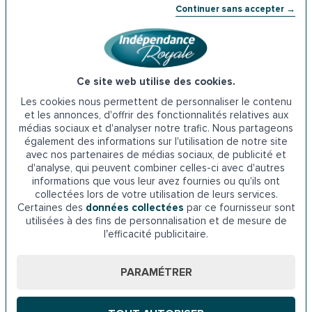
Continuer sans accepter →
105 boulevard Barbès 11838 Carcassonne
Téléphone : 04 68 71 76 57
Ce site web utilise des cookies.
5-
La PCH à Carcassonne
Les cookies nous permettent de personnaliser le contenu
et les annonces, d'offrir des fonctionnalités relatives aux
médias sociaux et d'analyser notre trafic. Nous partageons
A travers la PCH, ou Prestation de compensation du
également des informations sur l'utilisation de notre site
handicap, la MDPH peut aussi participer financièrement à
avec nos partenaires de médias sociaux, de publicité et
l’acquisition et à l’installation d’une baignoire à porte dans
d'analyse, qui peuvent combiner celles-ci avec d'autres
informations que vous leur avez fournies ou qu'ils ont
un logement senior. Cette aide permet de rembourser les
collectées lors de votre utilisation de leurs services.
différents frais liés à la perte d’autonomie ou au handicap.
Certaines des
données collectées
par ce fournisseur sont
Son attribution est soumise à des conditions d’âge, de
utilisées à des fins de personnalisation et de mesure de
degré d’autonomie, de ressources et de lieu de résidence.
l’efficacité publicitaire.
La PCH est accessible aux 60 ans et moins. Toutefois,
ceux qui ont plus de 60 ans peuvent quand même en faire
PARAMÉTRER
la demande à condition que leur handicap soit identifié
avant cet âge.