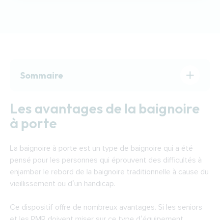
Sommaire
Les avantages de la baignoire à porte
Les avantages de la baignoire
Choisir sa baignoire à porte
à porte
Les aides pour financer une baignoire à porte
à Carcassonne
La baignoire à porte est un type de baignoire qui a été
Trouver un expert pour installer une baignoire
pensé pour les personnes qui éprouvent des difficultés à
avec porte à Carcassonne
enjamber le rebord de la baignoire traditionnelle à cause du
vieillissement ou d’un handicap.
Ce dispositif offre de nombreux avantages. Si les seniors
et les PMR doivent miser sur ce type d’équipement