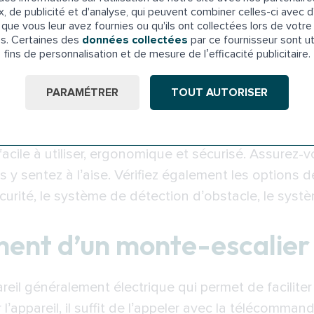
x, de publicité et d'analyse, qui peuvent combiner celles-ci avec d
. L’avantage des monte-escaliers est qu’ils s’adapt
que vous leur avez fournies ou qu'ils ont collectées lors de votre 
ependant un monte-escalier qui convient à votre type
es. Certaines des
données collectées
par ce fournisseur sont ut
fins de personnalisation et de mesure de l’efficacité publicitaire.
 il existe des modèles de monte-escaliers qui conv
PARAMÉTRER
TOUT AUTORISER
s adaptés pour les escaliers extérieurs sont aussi 
 compte au moment de choisir un monte-escalier sont
acile à utiliser, ergonomique et sécurisé. Assurez-
 sentez à l’aise. Vérifiez également les options de 
curité, le système de détection d’obstacle, le sys
ment d’un monte-escalier
eil généralement électrique qui permet de facilite
r l’appareil, il suffit de l’appeler avec la télécomma