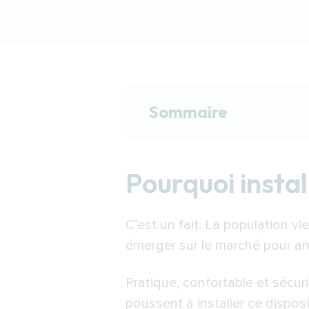
Sommaire
Pourquoi installer un 
Pourquoi insta
Quel monte-escalier c
Le fonctionnement d’
C’est un fait. La population vie
Financer l’installati
émerger sur le marché pour amé
Trouver un installate
Pratique, confortable et sécur
poussent à installer ce dispos