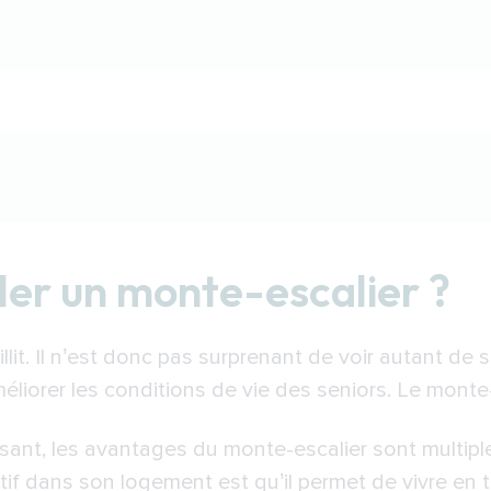
monte-escalier ?
ller un monte-escalier ?
hoisir ?
un monte-escalier
illit. Il n’est donc pas surprenant de voir autant de 
on d’un monte-escalier à Alençon
liorer les conditions de vie des seniors. Le monte-e
ur de monte-escaliers à Alençon
isant, les avantages du monte-escalier sont multipl
itif dans son logement est qu’il permet de vivre en