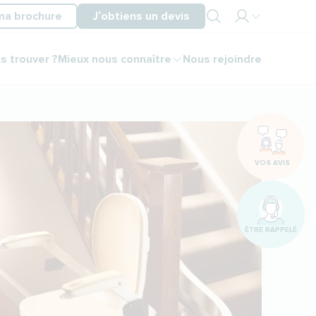
ma brochure
J’obtiens un devis
Mon
s trouver ?
Mieux nous connaître
Nous rejoindre
espace
partenaire
Mon
espace
client
VOS AVIS
ÊTRE RAPPELÉ