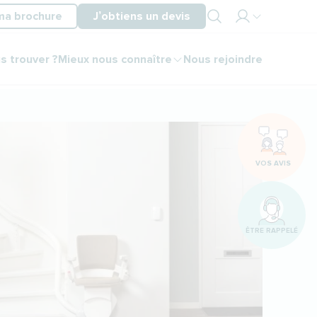
ma brochure
J’obtiens un devis
Mon
s trouver ?
Mieux nous connaître
Nous rejoindre
espace
partenaire
Mon
espace
client
VOS AVIS
ÊTRE RAPPELÉ