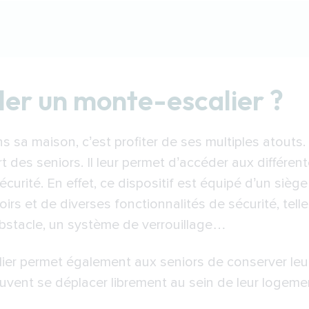
monte-escalier ?
ller un monte-escalier ?
hoisir ?
un monte-escalier
s sa maison, c’est profiter de ses multiples atouts.
on d’un monte-escalier à Melun
rt des seniors. Il leur permet d’accéder aux différent
ur de monte-escaliers à Melun
curité. En effet, ce dispositif est équipé d’un sièg
oirs et de diverses fonctionnalités de sécurité, tell
bstacle, un système de verrouillage…
alier permet également aux seniors de conserver le
uvent se déplacer librement au sein de leur logemen