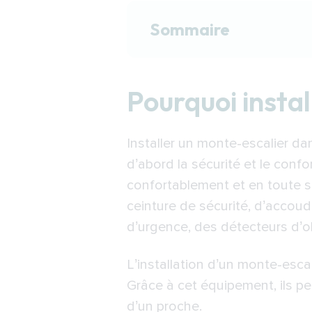
Sommaire
Pourquoi installer un 
Pourquoi insta
Quel monte-escalier c
Le fonctionnement d’
Installer un monte-escalier dan
Financer l’installati
d’abord la sécurité et le confo
Trouver un installate
confortablement et en toute sé
ceinture de sécurité, d’accoud
d’urgence, des détecteurs d’o
L’installation d’un monte-esc
Grâce à cet équipement, ils pe
d’un proche.