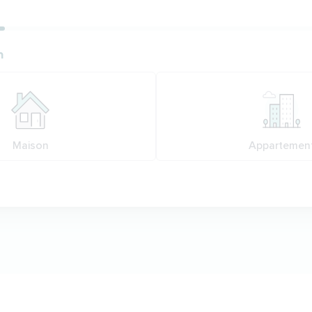
ion
n
n
Maison
Appartemen