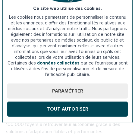
Que vous habitiez à
Annecy
,
Annecy-le-Vieux
,
Seynod
,
Ce site web utilise des cookies.
Meythet
, ou dans d’autres localités de la
Haute-Savoie
,
Les cookies nous permettent de personnaliser le contenu
notre réseau d’experts locaux assure un service de
et les annonces, d'offrir des fonctionnalités relatives aux
proximité avec des interventions rapides et efficaces.
médias sociaux et d'analyser notre trafic. Nous partageons
également des informations sur l'utilisation de notre site
Installation rapide, respect des délais
avec nos partenaires de médias sociaux, de publicité et
d'analyse, qui peuvent combiner celles-ci avec d'autres
informations que vous leur avez fournies ou qu'ils ont
Nous planifions l’installation selon vos disponibilités pour
collectées lors de votre utilisation de leurs services.
minimiser les perturbations dans votre quotidien. Notre
Certaines des
données collectées
par ce fournisseur sont
objectif ? Une mise en place en moins de 24 heures pour
utilisées à des fins de personnalisation et de mesure de
l’efficacité publicitaire.
vous garantir une autonomie retrouvée au plus vite.
Une expertise reconnue depuis plus de 20
PARAMÉTRER
ans
TOUT AUTORISER
Depuis 2003, Indépendance Royale est le leader de
l’aménagement pour les seniors. Nous avons aidé plus de
100 000 foyers à retrouver leur autonomie grâce à des
solutions d’adaptation fiables et performantes.