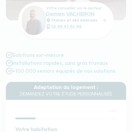
Votre conseiller sur le secteur
Damien VACHERON
Thônes et ses environs
06 68 41 92 46
Solutions sur-mesure
Installations rapides, sans gros travaux
+100 000 seniors équipés de nos solutions
Adaptation du logement :
DEMANDEZ VOTRE ÉTUDE PERSONNALISÉE
1 of 5
Habitation
Votre habitation